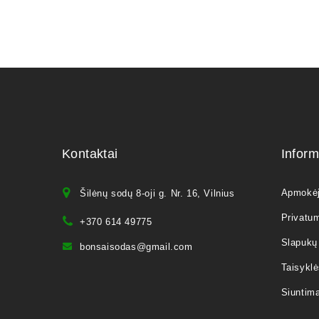
Kontaktai
Inform
Apmokė
Šilėnų sodų 8-oji g. Nr. 16, Vilnius
Privatum
+370 614 49775
Slapukų 
bonsaisodas@gmail.com
Taisyklė
Siuntim