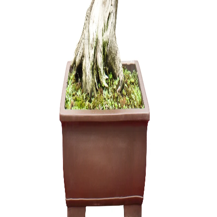
Grunto se
35,00
€