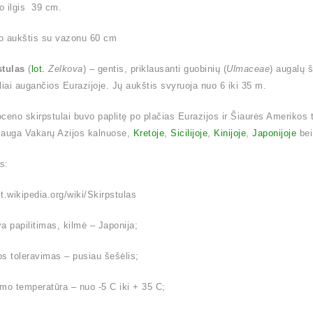
o ilgis 39 cm.
o aukštis su vazonu 60 cm
stulas
(
lot.
Zelkova
) – gentis, priklausanti guobinių (
Ulmaceae
) augalų 
liai augančios Eurazijoje. Jų aukštis svyruoja nuo 6 iki 35 m.
ioceno skirpstulai buvo paplitę po plačias Eurazijos ir Šiaurės Amerikos 
 auga Vakarų Azijos kalnuose,
Kretoje
,
Sicilijoje
,
Kinijoje
,
Japonijoje
be
is:
/lt.wikipedia.org/wiki/Skirpstulas
a papilitimas, kilmė – Japonija;
s toleravimas – pusiau šešėlis;
mo temperatūra – nuo -5 C iki + 35 C;