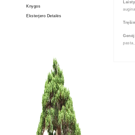
Laist
Knygos
augin
Eksterjero Detalės
Tręši
Genėj
pasta,