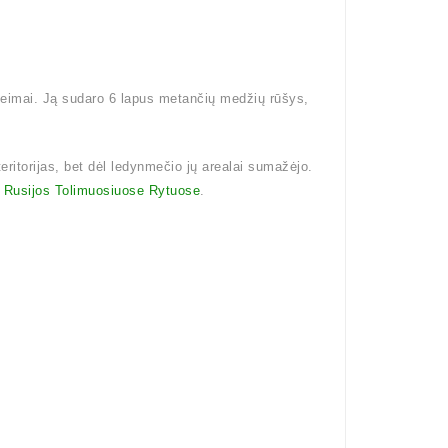
šeimai. Ją sudaro 6 lapus metančių medžių rūšys,
teritorijas, bet dėl ledynmečio jų arealai sumažėjo.
i
Rusijos Tolimuosiuose Rytuose
.