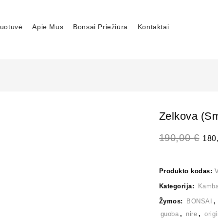
uotuvė
Apie Mus
Bonsai Priežiūra
Kontaktai
Zelkova (sm
190,00
€
180
Produkto kodas:
Kategorija:
Kambar
Žymos:
BONSAI
guoba
,
nire
,
orig