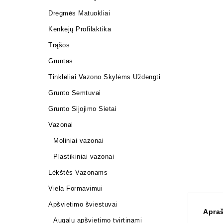
Drėgmės Matuokliai
Kenkėjų Profilaktika
Trąšos
Gruntas
Tinkleliai Vazono Skylėms Uždengti
Grunto Semtuvai
Grunto Sijojimo Sietai
Vazonai
Moliniai vazonai
Plastikiniai vazonai
Lėkštės Vazonams
Viela Formavimui
Apšvietimo šviestuvai
Apra
Augalų apšvietimo tvirtinami