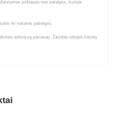
aistymas priklauso nuo patalpos, kurioje
ario iki vasaros pabaigos;
kdomas ankstyvą pavasarį. Žaizdas uštepti žaizdų
tai