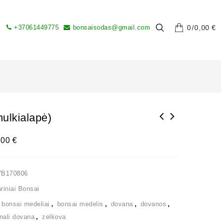
+37061449775
bonsaisodas@gmail.com
0
0,00
€
ulkialapė)
,00
€
VB170806
iniai Bonsai
,
bonsai medeliai
,
bonsai medelis
,
dovana
,
dovanos
,
inali dovana
,
zelkova