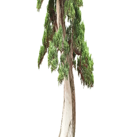
Pincetas/g
mm
20,00
€