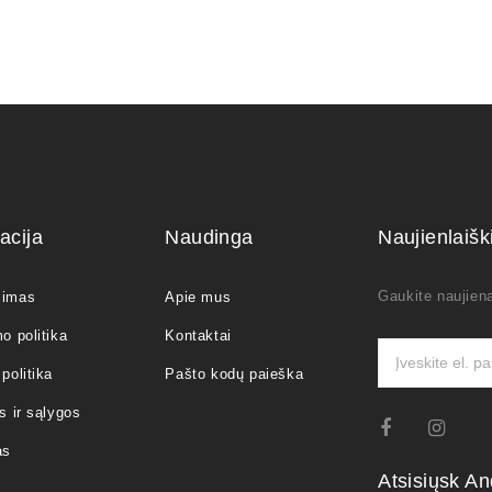
acija
Naudinga
Naujienlaiš
Gaukite naujiena
jimas
Apie mus
o politika
Kontaktai
politika
Pašto kodų paieška
s ir sąlygos
as
Atsisiųsk An