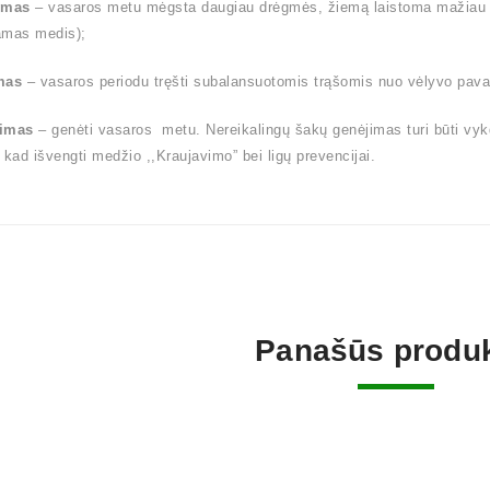
ymas
– vasaros metu mėgsta daugiau drėgmės, žiemą laistoma mažiau (l
amas medis);
mas
– vasaros periodu tręšti subalansuotomis trąšomis nuo vėlyvo pavas
imas
– genėti vasaros metu. Nereikalingų šakų genėjimas turi būti vy
 kad išvengti medžio ,,Kraujavimo” bei ligų prevencijai.
Panašūs produk