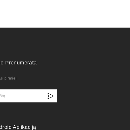
kio Prenumerata
s pirmieji
droid Aplikaciją