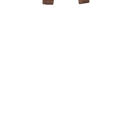
Trąšos Nu
17,00
€