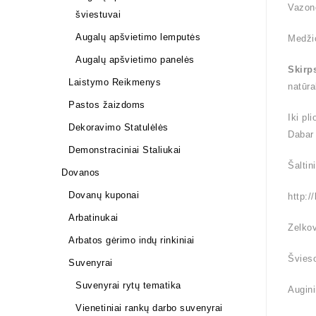
Vazon
šviestuvai
Augalų apšvietimo lemputės
Medži
Augalų apšvietimo panelės
Skirp
Laistymo Reikmenys
natūra
Pastos žaizdoms
Iki pl
Dekoravimo Statulėlės
Dabar
Demonstraciniai Staliukai
Šaltin
Dovanos
Dovanų kuponai
http:/
Arbatinukai
Zelkov
Arbatos gėrimo indų rinkiniai
Švieso
Suvenyrai
Suvenyrai rytų tematika
Augini
Vienetiniai rankų darbo suvenyrai