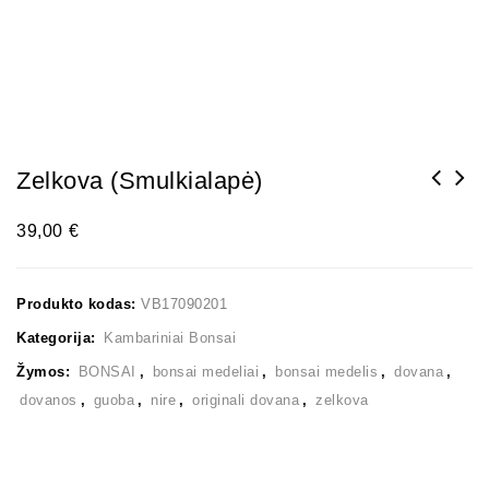
Zelkova (smulkialapė)
39,00
€
Produkto kodas:
VB17090201
Kategorija:
Kambariniai Bonsai
Žymos:
BONSAI
,
bonsai medeliai
,
bonsai medelis
,
dovana
,
dovanos
,
guoba
,
nire
,
originali dovana
,
zelkova