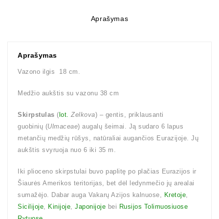
Aprašymas
Aprašymas
Vazono ilgis 18 cm.
Medžio aukštis su vazonu 38 cm
Skirpstulas
(
lot.
Zelkova
) – gentis, priklausanti
guobinių (
Ulmaceae
) augalų šeimai. Ją sudaro 6 lapus
metančių medžių rūšys, natūraliai augančios Eurazijoje. Jų
aukštis svyruoja nuo 6 iki 35 m.
Iki plioceno skirpstulai buvo paplitę po plačias Eurazijos ir
Šiaurės Amerikos teritorijas, bet dėl ledynmečio jų arealai
sumažėjo. Dabar auga Vakarų Azijos kalnuose,
Kretoje
,
Sicilijoje
,
Kinijoje
,
Japonijoje
bei
Rusijos Tolimuosiuose
Rytuose
.