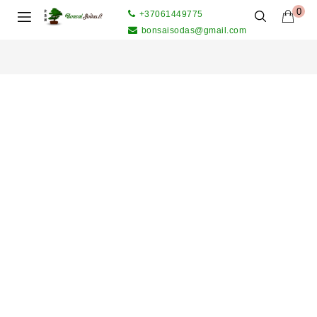
0
+37061449775
bonsaisodas@gmail.com