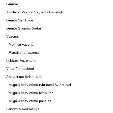
Gruntas
Tinkleliai Vazono Skylėms Uždengti
Grunto Semtuvai
Grunto Sijojimo Sietai
Vazonai
Moliniai vazonai
Plastikiniai vazonai
Lėkštės Vazonams
Viela Formavimui
Apšvietimo šviestuvai
Augalų apšvietimo tvirtinami šviestuvai
Augalų apšvietimo lemputės
Augalų apšvietimo panelės
Laistymo Reikmenys