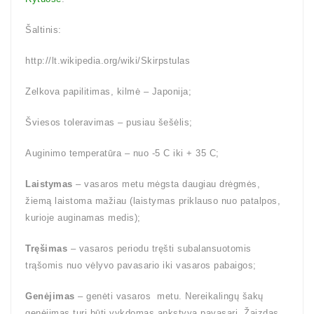
Šaltinis:
http://lt.wikipedia.org/wiki/Skirpstulas
Zelkova papilitimas, kilmė – Japonija;
Šviesos toleravimas – pusiau šešėlis;
Auginimo temperatūra – nuo -5 C iki + 35 C;
Laistymas
– vasaros metu mėgsta daugiau drėgmės,
žiemą laistoma mažiau (laistymas priklauso nuo patalpos,
kurioje auginamas medis);
Tręšimas
– vasaros periodu tręšti subalansuotomis
trąšomis nuo vėlyvo pavasario iki vasaros pabaigos;
Genėjimas
– genėti vasaros metu. Nereikalingų šakų
genėjimas turi būti vykdomas ankstyvą pavasarį. Žaizdas