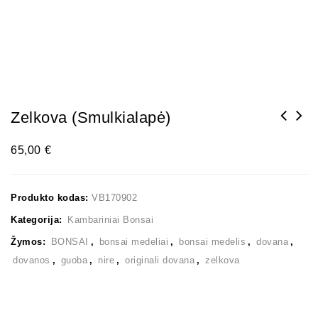
Zelkova (smulkialapė)
65,00
€
Produkto kodas:
VB170902
Kategorija:
Kambariniai Bonsai
Žymos:
BONSAI
,
bonsai medeliai
,
bonsai medelis
,
dovana
,
dovanos
,
guoba
,
nire
,
originali dovana
,
zelkova