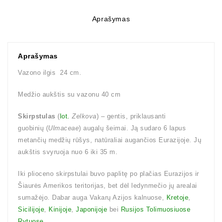
Aprašymas
Aprašymas
Vazono ilgis 24 cm.
Medžio aukštis su vazonu 40 cm
Skirpstulas
(
lot.
Zelkova
) – gentis, priklausanti
guobinių (
Ulmaceae
) augalų šeimai. Ją sudaro 6 lapus
metančių medžių rūšys, natūraliai augančios Eurazijoje. Jų
aukštis svyruoja nuo 6 iki 35 m.
Iki plioceno skirpstulai buvo paplitę po plačias Eurazijos ir
Šiaurės Amerikos teritorijas, bet dėl ledynmečio jų arealai
sumažėjo. Dabar auga Vakarų Azijos kalnuose,
Kretoje
,
Sicilijoje
,
Kinijoje
,
Japonijoje
bei
Rusijos Tolimuosiuose
Rytuose
.