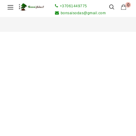
0
+37061449775
bonsaisodas@gmail.com