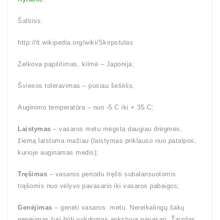
Šaltinis:
http://lt.wikipedia.org/wiki/Skirpstulas
Zelkova papilitimas, kilmė – Japonija;
Šviesos toleravimas – pusiau šešėlis;
Auginimo temperatūra – nuo -5 C iki + 35 C;
Laistymas
– vasaros metu mėgsta daugiau drėgmės,
žiemą laistoma mažiau (laistymas priklauso nuo patalpos,
kurioje auginamas medis);
Tręšimas
– vasaros periodu tręšti subalansuotomis
trąšomis nuo vėlyvo pavasario iki vasaros pabaigos;
Genėjimas
– genėti vasaros metu. Nereikalingų šakų
genėjimas turi būti vykdomas ankstyvą pavasarį. Žaizdas