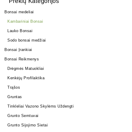
Prekių Kategorijos
Bonsai medeliai
Kambariniai Bonsai
Lauko Bonsai
Sodo bonsai medžiai
Bonsai Įrankiai
Bonsai Reikmenys
Drėgmės Matuokliai
Kenkėjų Profilaktika
Trąšos
Gruntas
Tinkleliai Vazono Skylėms Uždengti
Grunto Semtuvai
Grunto Sijojimo Sietai