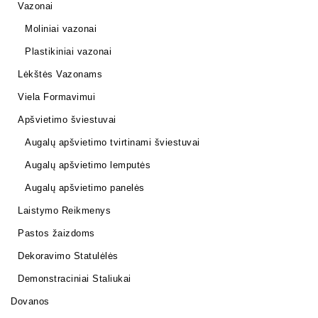
Vazonai
Moliniai vazonai
Plastikiniai vazonai
Lėkštės Vazonams
Viela Formavimui
Apšvietimo šviestuvai
Augalų apšvietimo tvirtinami šviestuvai
Augalų apšvietimo lemputės
Augalų apšvietimo panelės
Laistymo Reikmenys
Pastos žaizdoms
Dekoravimo Statulėlės
Demonstraciniai Staliukai
Dovanos