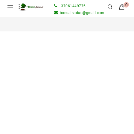
0
+37061449775
bonsaisodas@gmail.com