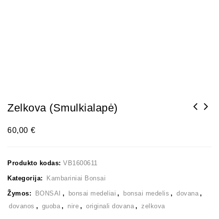
Zelkova (smulkialapė)
60,00
€
Produkto kodas:
VB1600611
Kategorija:
Kambariniai Bonsai
Žymos:
BONSAI
,
bonsai medeliai
,
bonsai medelis
,
dovana
,
dovanos
,
guoba
,
nire
,
originali dovana
,
zelkova