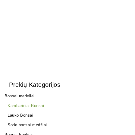
Olea Europea
1500,00
€
Prekių Kategorijos
Bonsai medeliai
Kambariniai Bonsai
Lauko Bonsai
Sodo bonsai medžiai
Bonsai Įrankiai