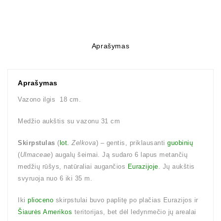
Aprašymas
Aprašymas
Vazono ilgis 18 cm.
Medžio aukštis su vazonu 31 cm
Skirpstulas
(
lot.
Zelkova
) – gentis, priklausanti
guobinių
(
Ulmaceae
) augalų šeimai. Ją sudaro 6 lapus metančių
medžių rūšys, natūraliai augančios
Eurazijoje
. Jų aukštis
svyruoja nuo 6 iki 35 m.
Iki
plioceno
skirpstulai buvo paplitę po plačias Eurazijos ir
Šiaurės Amerikos
teritorijas, bet dėl ledynmečio jų arealai