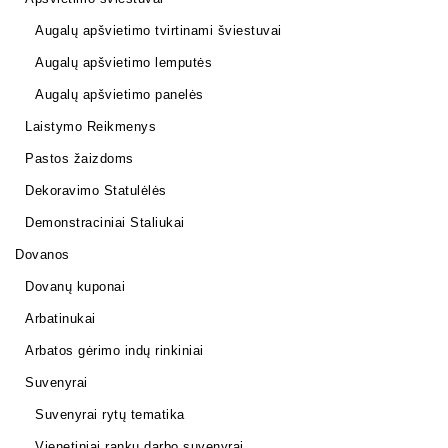
Augalų apšvietimo tvirtinami šviestuvai
Augalų apšvietimo lemputės
Augalų apšvietimo panelės
Laistymo Reikmenys
Pastos žaizdoms
Dekoravimo Statulėlės
Demonstraciniai Staliukai
Dovanos
Dovanų kuponai
Arbatinukai
Arbatos gėrimo indų rinkiniai
Suvenyrai
Suvenyrai rytų tematika
Vienetiniai rankų darbo suvenyrai