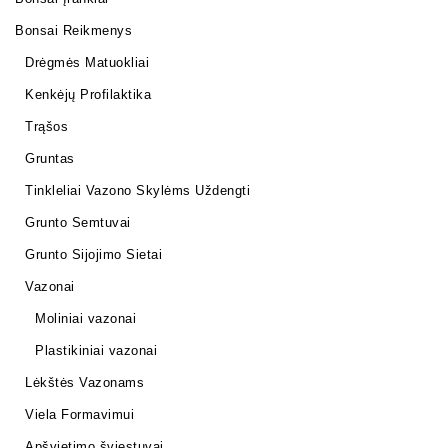
Bonsai Reikmenys
Drėgmės Matuokliai
Kenkėjų Profilaktika
Trąšos
Gruntas
Tinkleliai Vazono Skylėms Uždengti
Grunto Semtuvai
Grunto Sijojimo Sietai
Vazonai
Moliniai vazonai
Plastikiniai vazonai
Lėkštės Vazonams
Viela Formavimui
Apšvietimo šviestuvai