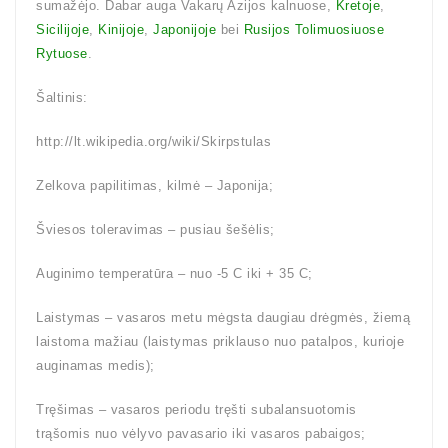
sumažėjo. Dabar auga Vakarų Azijos kalnuose,
Kretoje
,
Sicilijoje
,
Kinijoje
,
Japonijoje
bei
Rusijos Tolimuosiuose
Rytuose
.
Šaltinis:
http://lt.wikipedia.org/wiki/Skirpstulas
Zelkova papilitimas, kilmė – Japonija;
Šviesos toleravimas – pusiau šešėlis;
Auginimo temperatūra – nuo -5 C iki + 35 C;
Laistymas – vasaros metu mėgsta daugiau drėgmės, žiemą
laistoma mažiau (laistymas priklauso nuo patalpos, kurioje
auginamas medis);
Tręšimas – vasaros periodu tręšti subalansuotomis
trąšomis nuo vėlyvo pavasario iki vasaros pabaigos;