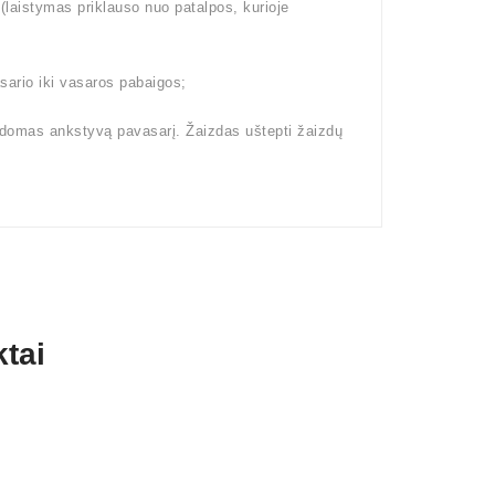
aistymas priklauso nuo patalpos, kurioje
ario iki vasaros pabaigos;
kdomas ankstyvą pavasarį. Žaizdas uštepti žaizdų
tai