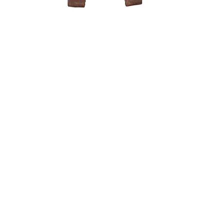
Olea Eur
1500,00
Pincetas/g
mm