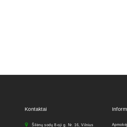
20,00
€
Kontaktai
Inform
Apmokė
Šilėnų sodų 8-oji g. Nr. 16, Vilnius