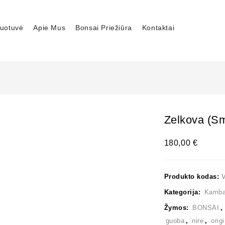
uotuvė
Apie Mus
Bonsai Priežiūra
Kontaktai
Zelkova (sm
180,00
€
Produkto kodas:
Kategorija:
Kambar
Žymos:
BONSAI
guoba
,
nire
,
orig