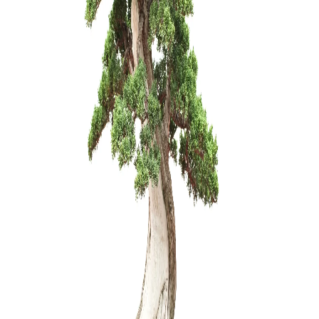
Carmona 
250,00
€