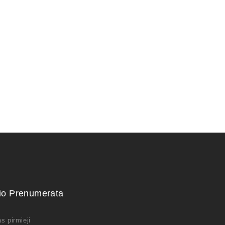
Trąšos bonsai medeliams
12,00
€
kio Prenumerata
s pirmieji