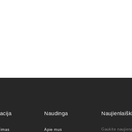
0,15
€
acija
Naudinga
Naujienlaiš
Gaukite naujiena
jimas
Apie mus