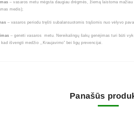
ymas
– vasaros metu mėgsta daugiau drėgmės, žiemą laistoma mažiau (l
amas medis);
mas
– vasaros periodu tręšti subalansuotomis trąšomis nuo vėlyvo pavas
imas
– genėti vasaros metu. Nereikalingų šakų genėjimas turi būti vy
 kad išvengti medžio ,,Kraujavimo” bei ligų prevencijai.
Panašūs produk