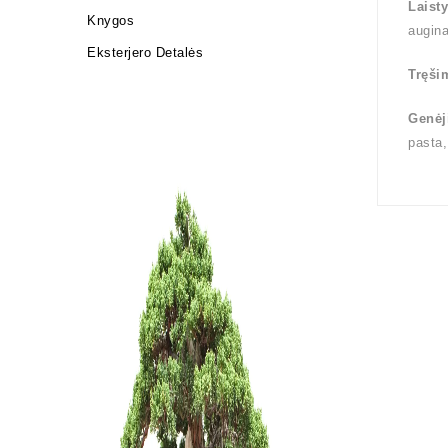
Laist
Knygos
augin
Eksterjero Detalės
Tręši
Genėj
pasta,