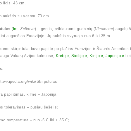
o ilgis 43 cm.
o aukštis su vazonu 70 cm
stulas
(
lot.
Zelkova
) – gentis, priklausanti guobinių (
Ulmaceae
) augalų 
liai augančios Eurazijoje. Jų aukštis svyruoja nuo 6 iki 35 m.
ioceno skirpstulai buvo paplitę po plačias Eurazijos ir Šiaurės Amerikos 
 auga Vakarų Azijos kalnuose,
Kretoje
,
Sicilijoje
,
Kinijoje
,
Japonijoje
be
is:
/lt.wikipedia.org/wiki/Skirpstulas
a papilitimas, kilmė – Japonija;
s toleravimas – pusiau šešėlis;
mo temperatūra – nuo -5 C iki + 35 C;