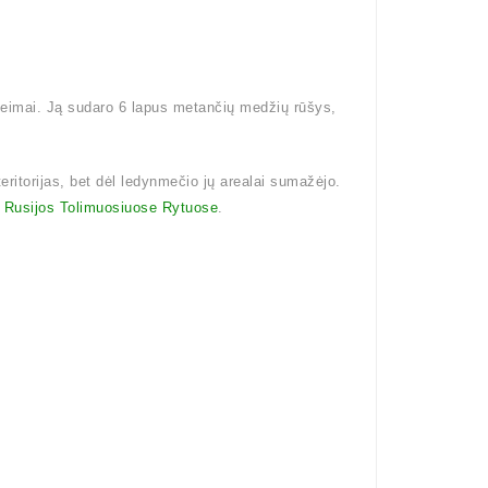
šeimai. Ją sudaro 6 lapus metančių medžių rūšys,
teritorijas, bet dėl ledynmečio jų arealai sumažėjo.
i
Rusijos Tolimuosiuose Rytuose
.