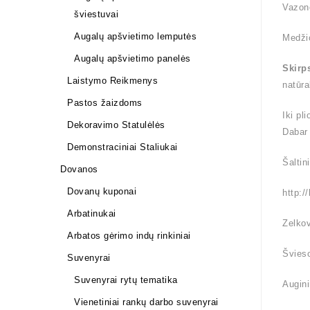
Vazon
šviestuvai
Augalų apšvietimo lemputės
Medži
Augalų apšvietimo panelės
Skirp
Laistymo Reikmenys
natūra
Pastos žaizdoms
Iki pl
Dekoravimo Statulėlės
Dabar
Demonstraciniai Staliukai
Šaltin
Dovanos
Dovanų kuponai
http:/
Arbatinukai
Zelkov
Arbatos gėrimo indų rinkiniai
Švieso
Suvenyrai
Suvenyrai rytų tematika
Augini
Vienetiniai rankų darbo suvenyrai