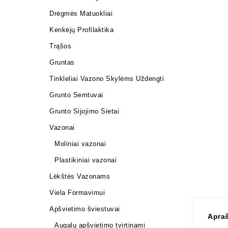
Drėgmės Matuokliai
Kenkėjų Profilaktika
Trąšos
Gruntas
Tinkleliai Vazono Skylėms Uždengti
Grunto Semtuvai
Grunto Sijojimo Sietai
Vazonai
Moliniai vazonai
Plastikiniai vazonai
Lėkštės Vazonams
Viela Formavimui
Apšvietimo šviestuvai
Apra
Augalų apšvietimo tvirtinami