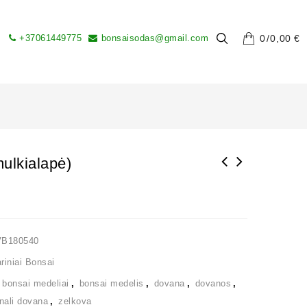
+37061449775
bonsaisodas@gmail.com
0
0,00
€
ulkialapė)
VB180540
iniai Bonsai
,
bonsai medeliai
,
bonsai medelis
,
dovana
,
dovanos
,
inali dovana
,
zelkova