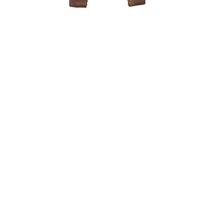
28,00
€
Mentelė/g
mm