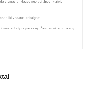
aistymas priklauso nuo patalpos, kurioje
ario iki vasaros pabaigos;
kdomas ankstyvą pavasarį. Žaizdas uštepti žaizdų
tai