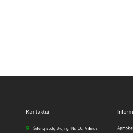
10,00
€
Kontaktai
Inform
Apmokė
Šilėnų sodų 8-oji g. Nr. 16, Vilnius