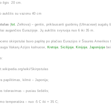
o ilgis 20 cm.
o aukštis su vazonu 40 cm
stulas
(
lot.
Zelkova
) – gentis, priklausanti guobinių (
Ulmaceae
) augalų 
liai augančios Eurazijoje. Jų aukštis svyruoja nuo 6 iki 35 m.
ioceno skirpstulai buvo paplitę po plačias Eurazijos ir Šiaurės Amerikos 
 auga Vakarų Azijos kalnuose,
Kretoje
,
Sicilijoje
,
Kinijoje
,
Japonijoje
be
is:
/lt.wikipedia.org/wiki/Skirpstulas
a papilitimas, kilmė – Japonija;
s toleravimas – pusiau šešėlis;
mo temperatūra – nuo -5 C iki + 35 C;