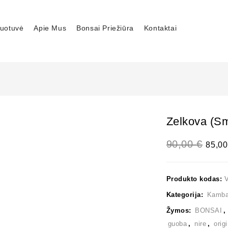
uotuvė
Apie Mus
Bonsai Priežiūra
Kontaktai
Zelkova (sm
90,00
€
85,0
Produkto kodas:
Kategorija:
Kambar
Žymos:
BONSAI
guoba
,
nire
,
orig