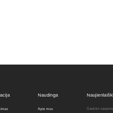
Zelkova (
150,00
€
acija
Naudinga
Naujienlaiš
Gaukite naujiena
jimas
Apie mus