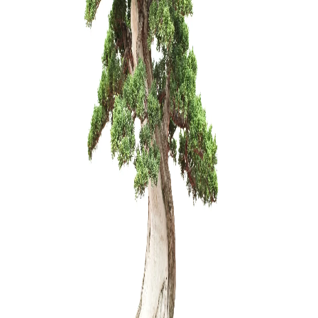
Zelkova (
200,00
€