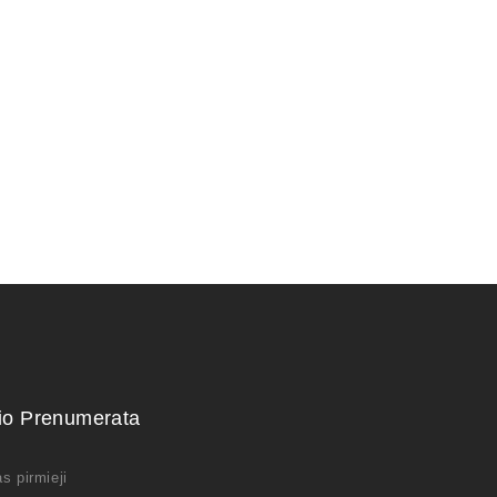
smulkialapė)
Granatmedis
100,00
€
kio Prenumerata
s pirmieji