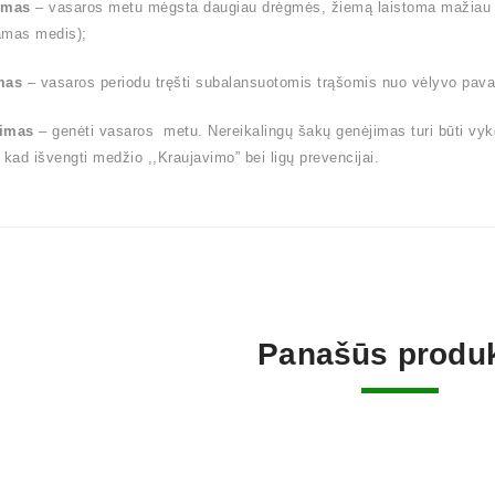
ymas
– vasaros metu mėgsta daugiau drėgmės, žiemą laistoma mažiau (l
amas medis);
mas
– vasaros periodu tręšti subalansuotomis trąšomis nuo vėlyvo pavas
imas
– genėti vasaros metu. Nereikalingų šakų genėjimas turi būti vy
 kad išvengti medžio ,,Kraujavimo” bei ligų prevencijai.
Panašūs produk