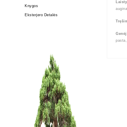
Laist
Knygos
augin
Eksterjero Detalės
Tręši
Genėj
pasta,