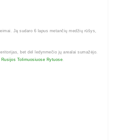
šeimai. Ją sudaro 6 lapus metančių medžių rūšys,
teritorijas, bet dėl ledynmečio jų arealai sumažėjo.
i
Rusijos Tolimuosiuose Rytuose
.