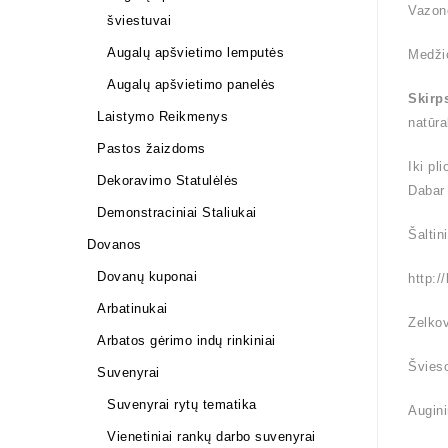
Vazon
šviestuvai
Augalų apšvietimo lemputės
Medži
Augalų apšvietimo panelės
Skirp
Laistymo Reikmenys
natūra
Pastos žaizdoms
Iki pl
Dekoravimo Statulėlės
Dabar
Demonstraciniai Staliukai
Šaltin
Dovanos
Dovanų kuponai
http:/
Arbatinukai
Zelkov
Arbatos gėrimo indų rinkiniai
Švieso
Suvenyrai
Suvenyrai rytų tematika
Augini
Vienetiniai rankų darbo suvenyrai