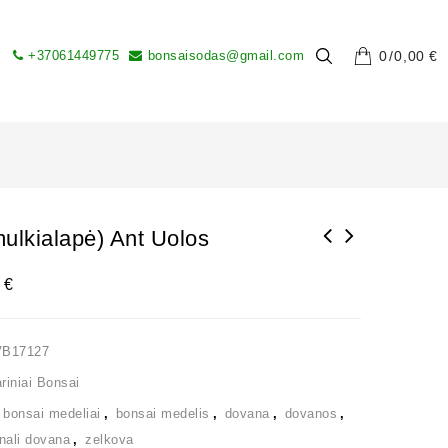
+37061449775
bonsaisodas@gmail.com
0
0,00
€
ulkialapė) Ant Uolos
0
€
VB17127
iniai Bonsai
,
bonsai medeliai
,
bonsai medelis
,
dovana
,
dovanos
,
inali dovana
,
zelkova