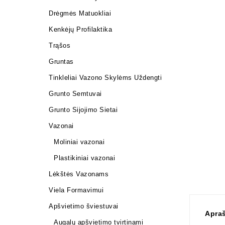
Drėgmės Matuokliai
Kenkėjų Profilaktika
Trąšos
Gruntas
Tinkleliai Vazono Skylėms Uždengti
Grunto Semtuvai
Grunto Sijojimo Sietai
Vazonai
Moliniai vazonai
Plastikiniai vazonai
Lėkštės Vazonams
Viela Formavimui
Apšvietimo šviestuvai
Apra
Augalų apšvietimo tvirtinami