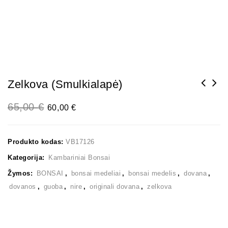
Zelkova (smulkialapė)
65,00
€
60,00
€
Produkto kodas:
VB17126
Kategorija:
Kambariniai Bonsai
Žymos:
BONSAI
,
bonsai medeliai
,
bonsai medelis
,
dovana
,
dovanos
,
guoba
,
nire
,
originali dovana
,
zelkova