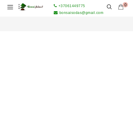
0
+37061449775
bonsaisodas@gmail.com