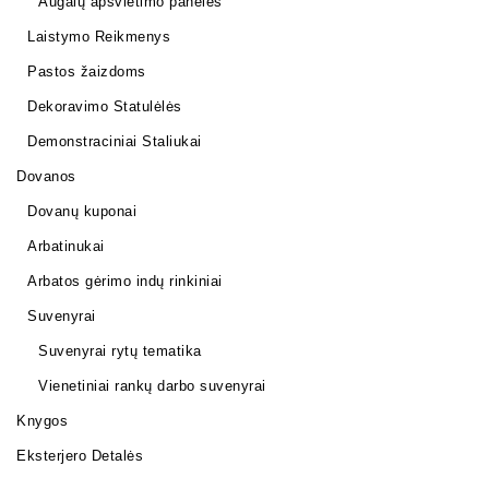
Augalų apšvietimo panelės
Laistymo Reikmenys
Pastos žaizdoms
Dekoravimo Statulėlės
Demonstraciniai Staliukai
Dovanos
Dovanų kuponai
Arbatinukai
Arbatos gėrimo indų rinkiniai
Suvenyrai
Suvenyrai rytų tematika
Vienetiniai rankų darbo suvenyrai
Knygos
Eksterjero Detalės