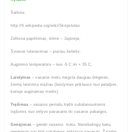
Šaltinis:
http://lt.wikipedia.org/wiki/Skirpstulas
Zelkova papilitimas, kilmė – Japonija;
Šviesos toleravimas – pusiau šešėlis;
Auginimo temperatūra – nuo -5 C iki + 35 C;
Laistymas
– vasaros metu mėgsta daugiau drėgmės,
žiemą laistoma mažiau (laistymas priklauso nuo patalpos,
kurioje auginamas medis);
Tręšimas
– vasaros periodu tręšti subalansuotomis
trąšomis nuo vėlyvo pavasario iki vasaros pabaigos;
Genėjimas
– genėti vasaros metu. Nereikalingų šakų
genėjimas turi būti vykdomas ankstyvą pavasarį. Žaizdas