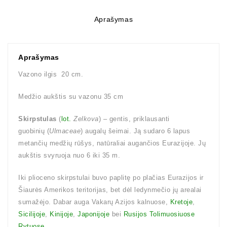
Aprašymas
Aprašymas
Vazono ilgis 20 cm.
Medžio aukštis su vazonu 35 cm
Skirpstulas
(
lot.
Zelkova
) – gentis, priklausanti
guobinių (
Ulmaceae
) augalų šeimai. Ją sudaro 6 lapus
metančių medžių rūšys, natūraliai augančios Eurazijoje. Jų
aukštis svyruoja nuo 6 iki 35 m.
Iki plioceno skirpstulai buvo paplitę po plačias Eurazijos ir
Šiaurės Amerikos teritorijas, bet dėl ledynmečio jų arealai
sumažėjo. Dabar auga Vakarų Azijos kalnuose,
Kretoje
,
Sicilijoje
,
Kinijoje
,
Japonijoje
bei
Rusijos Tolimuosiuose
Rytuose
.