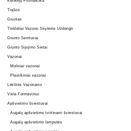
Kenkėjų Profilaktika
Trąšos
Gruntas
Tinkleliai Vazono Skylėms Uždengti
Grunto Semtuvai
Grunto Sijojimo Sietai
Vazonai
Moliniai vazonai
Plastikiniai vazonai
Lėkštės Vazonams
Viela Formavimui
Apšvietimo šviestuvai
Augalų apšvietimo tvirtinami šviestuvai
Augalų apšvietimo lemputės