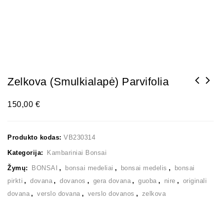
Zelkova (smulkialapė) Parvifolia
150,00
€
Produkto kodas:
VB230314
Kategorija:
Kambariniai Bonsai
Žymų:
BONSAI
,
bonsai medeliai
,
bonsai medelis
,
bonsai
pirkti
,
dovana
,
dovanos
,
gera dovana
,
guoba
,
nire
,
originali
dovana
,
verslo dovana
,
verslo dovanos
,
zelkova