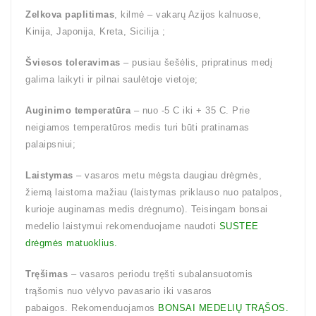
Zelkova paplitimas
, kilmė – vakarų Azijos kalnuose,
Kinija, Japonija, Kreta, Sicilija ;
Šviesos toleravimas
– pusiau šešėlis, pripratinus medį
galima laikyti ir pilnai saulėtoje vietoje;
Auginimo temperatūra
– nuo -5 C iki + 35 C. Prie
neigiamos temperatūros medis turi būti pratinamas
palaipsniui;
Laistymas
– vasaros metu mėgsta daugiau drėgmės,
žiemą laistoma mažiau (laistymas priklauso nuo patalpos,
kurioje auginamas medis drėgnumo). Teisingam bonsai
medelio laistymui rekomenduojame naudoti
SUSTEE
drėgmės matuoklius.
Tręšimas
– vasaros periodu tręšti subalansuotomis
trąšomis nuo vėlyvo pavasario iki vasaros
pabaigos. Rekomenduojamos
BONSAI MEDELIŲ TRĄŠOS.