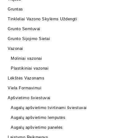
Gruntas
Tinkleliai Vazono Skylėms Uždengti
Grunto Semtuvai
Grunto Sijojimo Sietai
Vazonai
Moliniai vazonai
Plastikiniai vazonai
Lėkštės Vazonams
Viela Formavimui
Apšvietimo šviestuvai
Augalų apšvietimo tvirtinami šviestuvai
Augalų apšvietimo lemputės
Augalų apšvietimo panelės
Laistymo Reikmenys