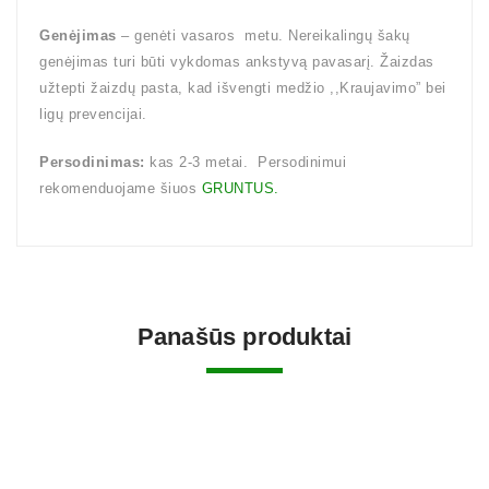
Genėjimas
– genėti vasaros metu. Nereikalingų šakų
genėjimas turi būti vykdomas ankstyvą pavasarį. Žaizdas
užtepti žaizdų pasta, kad išvengti medžio ,,Kraujavimo” bei
ligų prevencijai.
Persodinimas:
kas 2-3 metai. Persodinimui
rekomenduojame šiuos
GRUNTUS.
Panašūs produktai