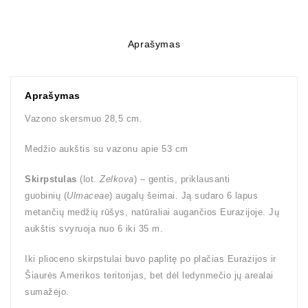
Aprašymas
Aprašymas
Vazono skersmuo 28,5 cm.
Medžio aukštis su vazonu apie 53 cm
Skirpstulas
(lot.
Zelkova
) – gentis, priklausanti
guobinių (
Ulmaceae
) augalų šeimai. Ją sudaro 6 lapus
metančių medžių rūšys, natūraliai augančios Eurazijoje. Jų
aukštis svyruoja nuo 6 iki 35 m.
Iki plioceno skirpstulai buvo paplitę po plačias Eurazijos ir
Šiaurės Amerikos teritorijas, bet dėl ledynmečio jų arealai
sumažėjo.