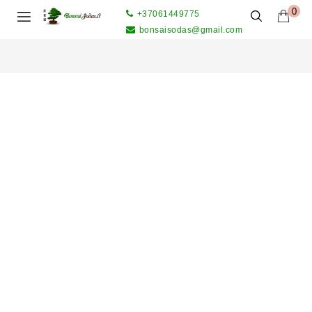
0
+37061449775
bonsaisodas@gmail.com