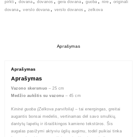
pirkti
,
dovana
,
dovanos
,
gera dovana
,
guoba
,
nire
,
originali
dovana
,
verslo dovana
,
verslo dovanos
,
zelkova
Aprašymas
Aprašymas
Aprašymas
Vazono skersmuo
– 25 cm
Medžio aukštis su vazonu
– 45 cm
Kininė guoba (Zelkova parvifolia)
– tai energingas, greitai
augantis bonsai medelis, vertinamas dėl savo smulkių,
dantytų lapelių ir išraiškingos kamieno tekstūros. Šis
augalas pasižymi aktyviu ūglių augimu, todėl puikiai tinka