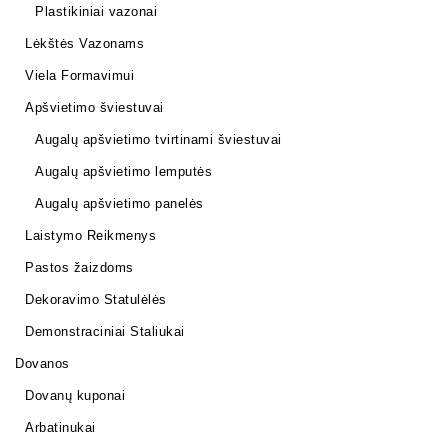
Plastikiniai vazonai
Lėkštės Vazonams
Viela Formavimui
Apšvietimo šviestuvai
Augalų apšvietimo tvirtinami šviestuvai
Augalų apšvietimo lemputės
Augalų apšvietimo panelės
Laistymo Reikmenys
Pastos žaizdoms
Dekoravimo Statulėlės
Demonstraciniai Staliukai
Dovanos
Dovanų kuponai
Arbatinukai