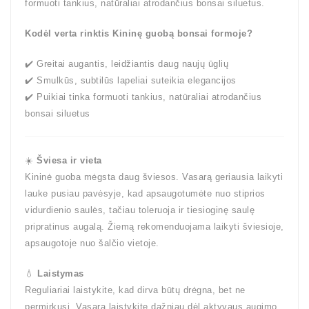
formuoti tankius, natūraliai atrodančius bonsai siluetus.
Kodėl verta rinktis Kininę guobą bonsai formoje?
✔️ Greitai augantis, leidžiantis daug naujų ūglių
✔️ Smulkūs, subtilūs lapeliai suteikia elegancijos
✔️ Puikiai tinka formuoti tankius, natūraliai atrodančius
bonsai siluetus
☀️
Šviesa ir vieta
Kininė guoba mėgsta daug šviesos. Vasarą geriausia laikyti
lauke pusiau pavėsyje, kad apsaugotumėte nuo stiprios
vidurdienio saulės, tačiau toleruoja ir tiesioginę saulę
pripratinus augalą. Žiemą rekomenduojama laikyti šviesioje,
apsaugotoje nuo šalčio vietoje.
💧
Laistymas
Reguliariai laistykite, kad dirva būtų drėgna, bet ne
permirkusi. Vasarą laistykite dažniau dėl aktyvaus augimo,