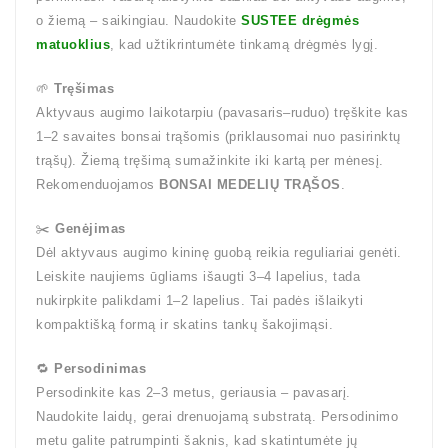
o žiemą – saikingiau. Naudokite
SUSTEE drėgmės
matuoklius
, kad užtikrintumėte tinkamą drėgmės lygį.
🌱
Tręšimas
Aktyvaus augimo laikotarpiu (pavasaris–ruduo) tręškite kas
1–2 savaites bonsai trąšomis (priklausomai nuo pasirinktų
trąšų). Žiemą tręšimą sumažinkite iki kartą per mėnesį.
Rekomenduojamos
BONSAI MEDELIŲ TRĄŠOS
.
✂️
Genėjimas
Dėl aktyvaus augimo kininę guobą reikia reguliariai genėti.
Leiskite naujiems ūgliams išaugti 3–4 lapelius, tada
nukirpkite palikdami 1–2 lapelius. Tai padės išlaikyti
kompaktišką formą ir skatins tankų šakojimąsi.
🔁
Persodinimas
Persodinkite kas 2–3 metus, geriausia – pavasarį.
Naudokite laidų, gerai drenuojamą substratą. Persodinimo
metu galite patrumpinti šaknis, kad skatintumėte jų