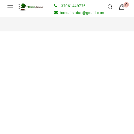
0
+37061449775
bonsaisodas@gmail.com