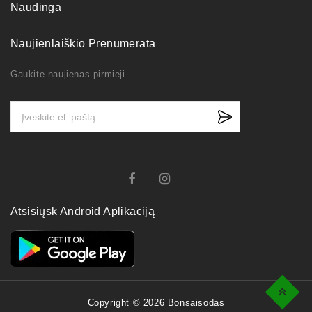
Naudinga
Naujienlaiškio Prenumerata
Gaukite naujienas pirmieji
Atsisiųsk Android Aplikaciją
Top
Copyright © 2026 Bonsaisodas