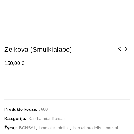
Zelkova (smulkialapė)
150,00
€
Produkto kodas:
v668
Kategorija:
Kambariniai Bonsai
Žymų:
BONSAI
,
bonsai medeliai
,
bonsai medelis
,
bonsai