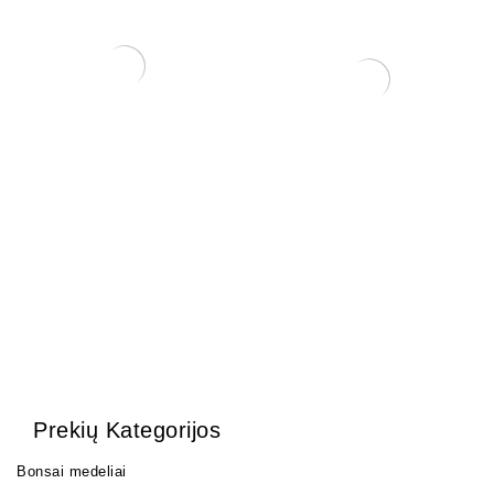
Sesbania
Trąšos Matsu Fish
emulsion (žuvų emulsija)
150,00
€
25,00
€
Prekių Kategorijos
Bonsai medeliai