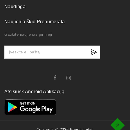
Naudinga
Naujienlaiškio Prenumerata
Gaukite naujienas pirmieji
Atsisiųsk Android Aplikaciją
Top
Copyright © 2026 Bonsaisodas