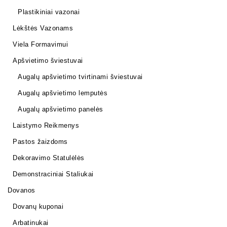
Plastikiniai vazonai
Lėkštės Vazonams
Viela Formavimui
Apšvietimo šviestuvai
Augalų apšvietimo tvirtinami šviestuvai
Augalų apšvietimo lemputės
Augalų apšvietimo panelės
Laistymo Reikmenys
Pastos žaizdoms
Dekoravimo Statulėlės
Demonstraciniai Staliukai
Dovanos
Dovanų kuponai
Arbatinukai