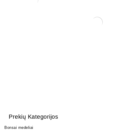
Mentelė/pincetas, 210 mm
25,00
€
Mišinys spygliuočiams
medžiams 17 ltr.
40,00
€
Prekių Kategorijos
Bonsai medeliai