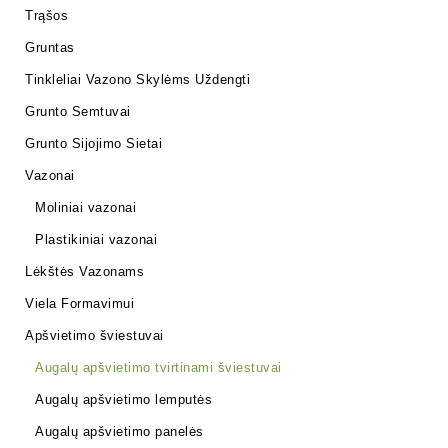
Trąšos
Gruntas
Tinkleliai Vazono Skylėms Uždengti
Grunto Semtuvai
Grunto Sijojimo Sietai
Vazonai
Moliniai vazonai
Plastikiniai vazonai
Lėkštės Vazonams
Viela Formavimui
Apšvietimo šviestuvai
Augalų apšvietimo tvirtinami šviestuvai
Augalų apšvietimo lemputės
Augalų apšvietimo panelės