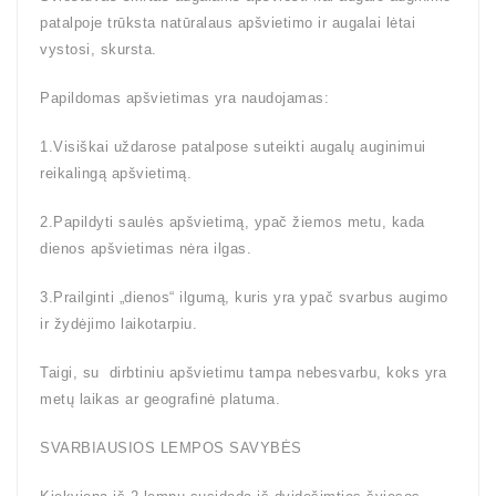
patalpoje trūksta natūralaus apšvietimo ir augalai lėtai
vystosi, skursta.
Papildomas apšvietimas yra naudojamas:
1.Visiškai uždarose patalpose suteikti augalų auginimui
reikalingą apšvietimą.
2.Papildyti saulės apšvietimą, ypač žiemos metu, kada
dienos apšvietimas nėra ilgas.
3.Prailginti „dienos“ ilgumą, kuris yra ypač svarbus augimo
ir žydėjimo laikotarpiu.
Taigi, su dirbtiniu apšvietimu tampa nebesvarbu, koks yra
metų laikas ar geografinė platuma.
SVARBIAUSIOS LEMPOS SAVYBĖS