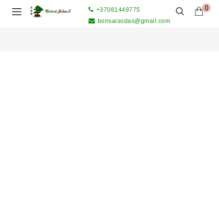
0
+37061449775
bonsaisodas@gmail.com