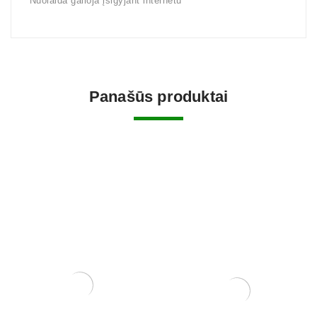
*Nuolaida galioja įsigyjant internetu
Panašūs produktai
LED panelė augalų
auginimui 600w
LED panelė augalų
profesionaliam naudojimui