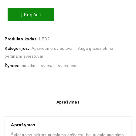
Į Krepšelį
Produkto kodas:
LED2
Kategorijos:
Apšvietimo šviestuvai
,
Augalų apšvietimo
tvirtinami šviestuvai
Žymos:
augalas
,
sviesa
,
sviestuvas
Aprašymas
Aprašymas
Šviestuvas skirtas augalams apšviesti kai augalo auginimo