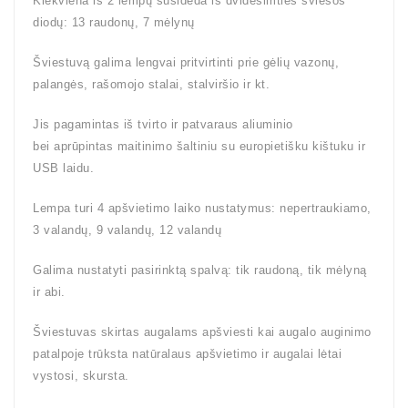
Kiekviena iš 2 lempų susideda iš dvidešimties šviesos
diodų: 13 raudonų, 7 mėlynų
Šviestuvą galima lengvai pritvirtinti prie gėlių vazonų,
palangės, rašomojo stalai, stalviršio ir kt.
Jis pagamintas iš tvirto ir patvaraus aliuminio
bei aprūpintas maitinimo šaltiniu su europietišku kištuku ir
USB laidu.
Lempa turi 4 apšvietimo laiko nustatymus: nepertraukiamo,
3 valandų, 9 valandų, 12 valandų
Galima nustatyti pasirinktą spalvą: tik raudoną, tik mėlyną
ir abi.
Šviestuvas skirtas augalams apšviesti kai augalo auginimo
patalpoje trūksta natūralaus apšvietimo ir augalai lėtai
vystosi, skursta.