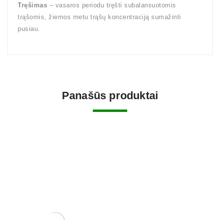
Tręšimas
– vasaros periodu tręšti subalansuotomis
trąšomis, žiemos metu trąšų koncentraciją sumažinti
pusiau.
Panašūs produktai