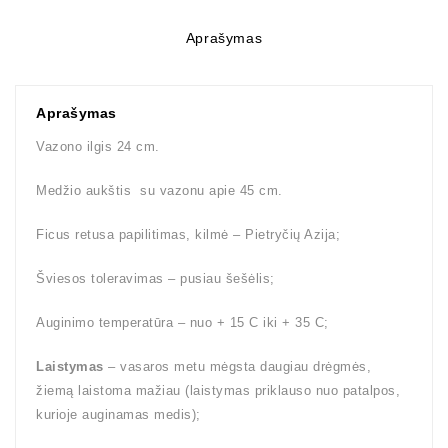
Aprašymas
Aprašymas
Vazono ilgis 24 cm.
Medžio aukštis su vazonu apie 45 cm.
Ficus retusa papilitimas, kilmė – Pietryčių Azija;
Šviesos toleravimas – pusiau šešėlis;
Auginimo temperatūra – nuo + 15 C iki + 35 C;
Laistymas
– vasaros metu mėgsta daugiau drėgmės,
žiemą laistoma mažiau (laistymas priklauso nuo patalpos,
kurioje auginamas medis);