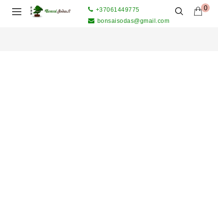
0
+37061449775
bonsaisodas@gmail.com