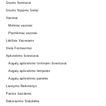
Grunto Semtuvai
Grunto Sijojimo Sietai
Vazonai
Moliniai vazonai
Plastikiniai vazonai
Lėkštės Vazonams
Viela Formavimui
Apšvietimo šviestuvai
Augalų apšvietimo tvirtinami šviestuvai
Augalų apšvietimo lemputės
Augalų apšvietimo panelės
Laistymo Reikmenys
Pastos žaizdoms
Dekoravimo Statulėlės