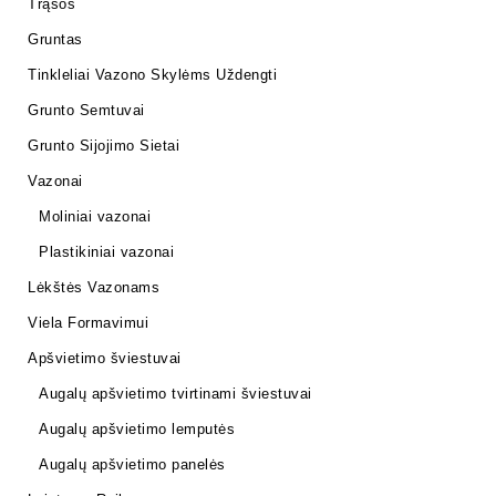
Trąšos
Gruntas
Tinkleliai Vazono Skylėms Uždengti
Grunto Semtuvai
Grunto Sijojimo Sietai
Vazonai
Moliniai vazonai
Plastikiniai vazonai
Lėkštės Vazonams
Viela Formavimui
Apšvietimo šviestuvai
Augalų apšvietimo tvirtinami šviestuvai
Augalų apšvietimo lemputės
Augalų apšvietimo panelės