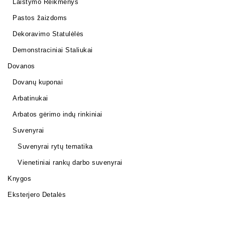
Laistymo Reikmenys
Pastos žaizdoms
Dekoravimo Statulėlės
Demonstraciniai Staliukai
Dovanos
Dovanų kuponai
Arbatinukai
Arbatos gėrimo indų rinkiniai
Suvenyrai
Suvenyrai rytų tematika
Vienetiniai rankų darbo suvenyrai
Knygos
Eksterjero Detalės