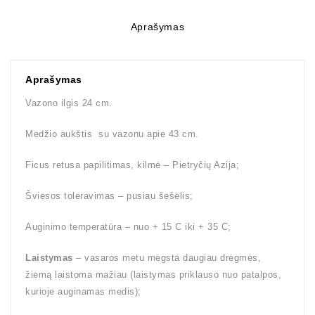
Aprašymas
Aprašymas
Vazono ilgis 24 cm.
Medžio aukštis su vazonu apie 43 cm.
Ficus retusa papilitimas, kilmė – Pietryčių Azija;
Šviesos toleravimas – pusiau šešėlis;
Auginimo temperatūra – nuo + 15 C iki + 35 C;
Laistymas
– vasaros metu mėgsta daugiau drėgmės,
žiemą laistoma mažiau (laistymas priklauso nuo patalpos,
kurioje auginamas medis);