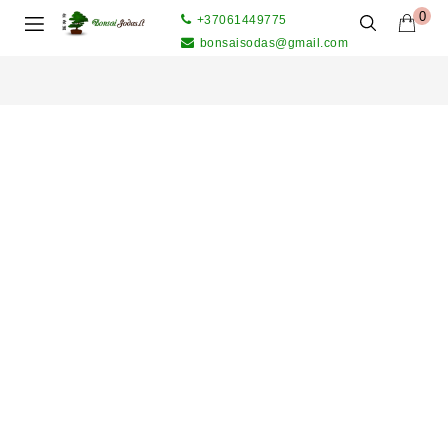
0
+37061449775
bonsaisodas@gmail.com