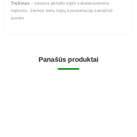
Tręšimas
– vasaros periodu tręšti subalansuotomis
trąšomis, žiemos metu trąšų koncentraciją sumažinti
pusiau.
Panašūs produktai