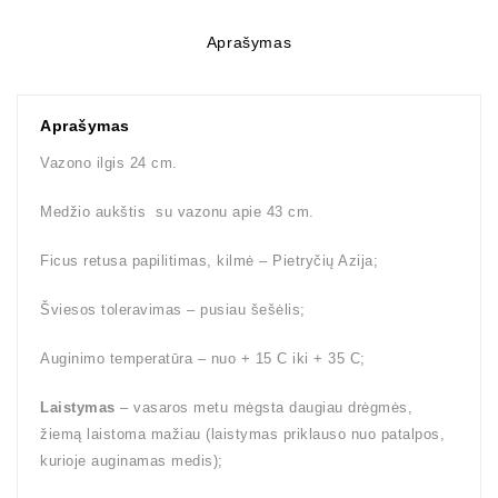
Aprašymas
Aprašymas
Vazono ilgis 24 cm.
Medžio aukštis su vazonu apie 43 cm.
Ficus retusa papilitimas, kilmė – Pietryčių Azija;
Šviesos toleravimas – pusiau šešėlis;
Auginimo temperatūra – nuo + 15 C iki + 35 C;
Laistymas
– vasaros metu mėgsta daugiau drėgmės,
žiemą laistoma mažiau (laistymas priklauso nuo patalpos,
kurioje auginamas medis);