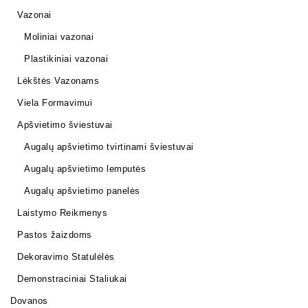
Vazonai
Moliniai vazonai
Plastikiniai vazonai
Lėkštės Vazonams
Viela Formavimui
Apšvietimo šviestuvai
Augalų apšvietimo tvirtinami šviestuvai
Augalų apšvietimo lemputės
Augalų apšvietimo panelės
Laistymo Reikmenys
Pastos žaizdoms
Dekoravimo Statulėlės
Demonstraciniai Staliukai
Dovanos