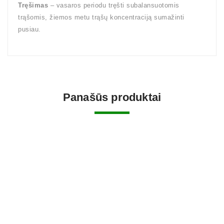
Tręšimas
– vasaros periodu tręšti subalansuotomis
trąšomis, žiemos metu trąšų koncentraciją sumažinti
pusiau.
Panašūs produktai