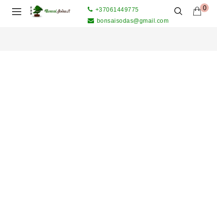
0
+37061449775
bonsaisodas@gmail.com