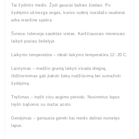
Tai žydintis medis. Žydi gausiai baltais žiedais. Po
žydėjimo užmezga uogas, kurios rudenį nusidažo raudonai
arba oranžine spalva.
Šviesa- toleruoja saulėtas vietas. Karščiausiais mėnesiais
laikyti pusiau šešėlyje.
Laikymo temperatūra – ideali laikymo temperatūra 12- 20 C.
Laistymas – medžio gruntą laikyti visada drėgną,
išdžiovinimas gali įtakoti šakų nudžiūvimą bei sumažinti
žydėjimą.
Tręšimas – tręšti visu augimo periodu. Nusimetus lapus
tręšti trąšomis su mažai azoto.
Genėjimas – geriausia genėti kai medis dalinai numetęs
lapus.