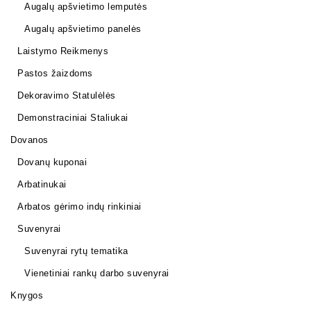
Augalų apšvietimo lemputės
Augalų apšvietimo panelės
Laistymo Reikmenys
Pastos žaizdoms
Dekoravimo Statulėlės
Demonstraciniai Staliukai
Dovanos
Dovanų kuponai
Arbatinukai
Arbatos gėrimo indų rinkiniai
Suvenyrai
Suvenyrai rytų tematika
Vienetiniai rankų darbo suvenyrai
Knygos