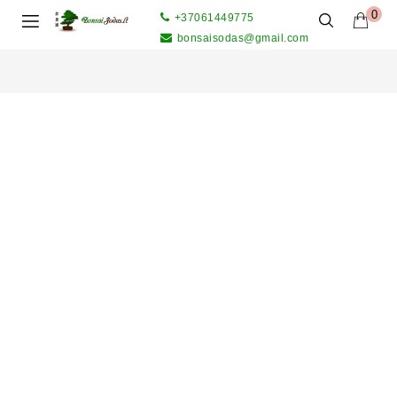
0
+37061449775
bonsaisodas@gmail.com