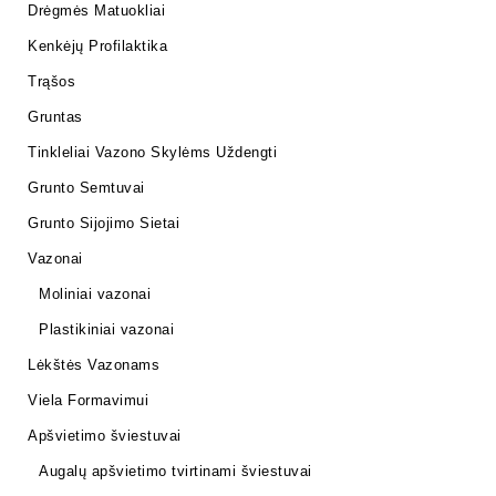
Drėgmės Matuokliai
Kenkėjų Profilaktika
Trąšos
Gruntas
Tinkleliai Vazono Skylėms Uždengti
Grunto Semtuvai
Grunto Sijojimo Sietai
Vazonai
Moliniai vazonai
Plastikiniai vazonai
Lėkštės Vazonams
Viela Formavimui
Apšvietimo šviestuvai
Augalų apšvietimo tvirtinami šviestuvai