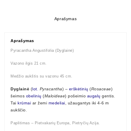
Aprašymas
Aprašymas
Pyracantha Angustifolia (Dyglainė)
Vazono ilgis 21 cm.
Medžio aukštis su vazonu 45 cm.
Dyglainė
(
lot.
Pyracantha
) –
erškėtinių
(
Rosaceae
)
šeimos
obelinių
(
Maloideae
) pošeimio
augalų
gentis.
Tai
krūmai
ar žemi
medeliai
, užaugantys iki 4-6 m
aukščio.
Paplitimas – Pietvakarių Europa, Pietryčių Azija.