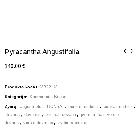
Pyracantha Angustifolia
140,00
€
Produkto kodas:
VB22118
Kategorija:
Kambariniai Bonsai
Žymų:
angustifolia
,
BONSAI
,
bonsai medeliai
,
bonsai medelis
,
dovana
,
dovanos
,
originali dovana
,
pyracantha
,
verslo
dovana
,
verslo dovanos
,
zydintis bonsai