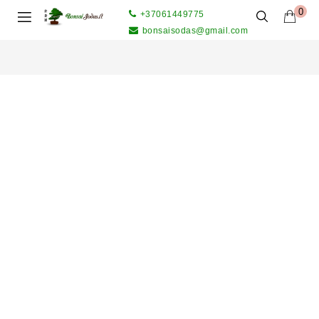
0
+37061449775
bonsaisodas@gmail.com