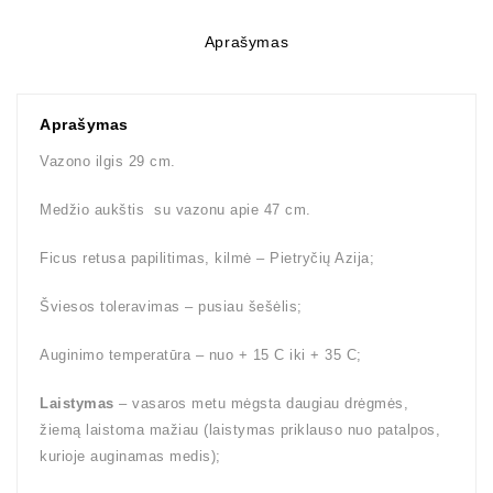
Aprašymas
Aprašymas
Vazono ilgis 29 cm.
Medžio aukštis su vazonu apie 47 cm.
Ficus retusa papilitimas, kilmė – Pietryčių Azija;
Šviesos toleravimas – pusiau šešėlis;
Auginimo temperatūra – nuo + 15 C iki + 35 C;
Laistymas
– vasaros metu mėgsta daugiau drėgmės,
žiemą laistoma mažiau (laistymas priklauso nuo patalpos,
kurioje auginamas medis);