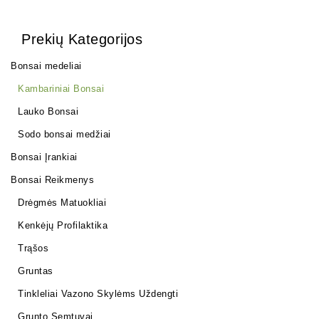
Prekių Kategorijos
Bonsai medeliai
Kambariniai Bonsai
Lauko Bonsai
Sodo bonsai medžiai
Bonsai Įrankiai
Bonsai Reikmenys
Drėgmės Matuokliai
Kenkėjų Profilaktika
Trąšos
Gruntas
Tinkleliai Vazono Skylėms Uždengti
Grunto Semtuvai