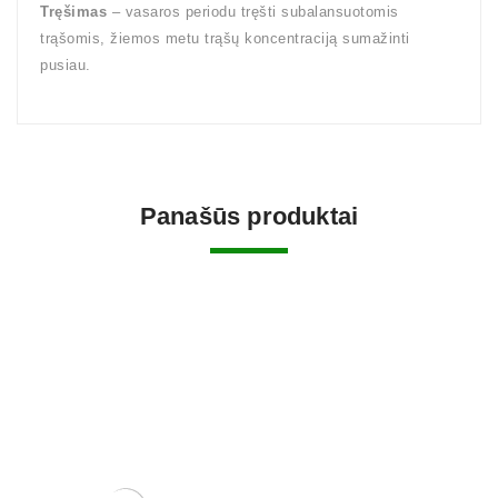
Tręšimas
– vasaros periodu tręšti subalansuotomis
trąšomis, žiemos metu trąšų koncentraciją sumažinti
pusiau.
Panašūs produktai