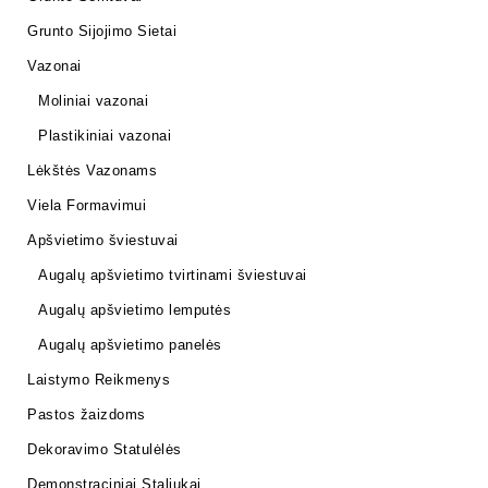
Grunto Sijojimo Sietai
Vazonai
Moliniai vazonai
Plastikiniai vazonai
Lėkštės Vazonams
Viela Formavimui
Apšvietimo šviestuvai
Augalų apšvietimo tvirtinami šviestuvai
Augalų apšvietimo lemputės
Augalų apšvietimo panelės
Laistymo Reikmenys
Pastos žaizdoms
Dekoravimo Statulėlės
Demonstraciniai Staliukai