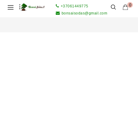
0
+37061449775
bonsaisodas@gmail.com