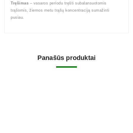
Tręšimas
– vasaros periodu tręšti subalansuotomis
trąšomis, žiemos metu trąšų koncentraciją sumažinti
pusiau.
Panašūs produktai