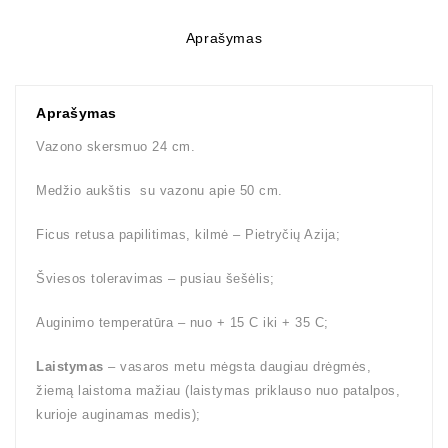
Aprašymas
Aprašymas
Vazono skersmuo 24 cm.
Medžio aukštis su vazonu apie 50 cm.
Ficus retusa papilitimas, kilmė – Pietryčių Azija;
Šviesos toleravimas – pusiau šešėlis;
Auginimo temperatūra – nuo + 15 C iki + 35 C;
Laistymas
– vasaros metu mėgsta daugiau drėgmės,
žiemą laistoma mažiau (laistymas priklauso nuo patalpos,
kurioje auginamas medis);