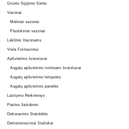
Grunto Sijojimo Sietai
Vazonai
Moliniai vazonai
Plastikiniai vazonai
Lėkštės Vazonams
Viela Formavimui
Apšvietimo šviestuvai
Augalų apšvietimo tvirtinami šviestuvai
Augalų apšvietimo lemputės
Augalų apšvietimo panelės
Laistymo Reikmenys
Pastos žaizdoms
Dekoravimo Statulėlės
Demonstraciniai Staliukai