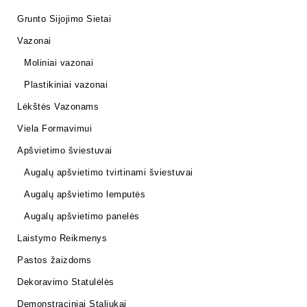
Grunto Sijojimo Sietai
Vazonai
Moliniai vazonai
Plastikiniai vazonai
Lėkštės Vazonams
Viela Formavimui
Apšvietimo šviestuvai
Augalų apšvietimo tvirtinami šviestuvai
Augalų apšvietimo lemputės
Augalų apšvietimo panelės
Laistymo Reikmenys
Pastos žaizdoms
Dekoravimo Statulėlės
Demonstraciniai Staliukai