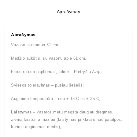
Aprašymas
Aprašymas
Vazono skersmuo 31 cm.
Medžio aukštis su vazonu apie 61 cm.
Ficus retusa paplitimas, kilmė – Pietryčių Azija;
Šviesos toleravimas – pusiau šešėlis;
Auginimo temperatūra – nuo + 15 C iki + 35 C;
Laistymas
– vasaros metu mėgsta daugiau drėgmės,
žiemą laistoma mažiau (laistymas priklauso nuo patalpos,
kurioje auginamas medis);