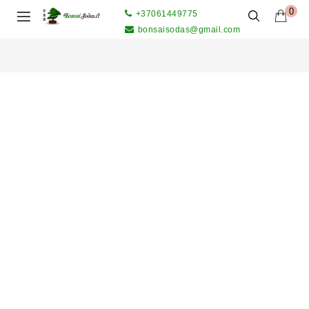
0
+37061449775
bonsaisodas@gmail.com