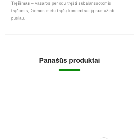
Tręšimas
– vasaros periodu tręšti subalansuotomis
trąšomis, žiemos metu trąšų koncentraciją sumažinti
pusiau.
Panašūs produktai