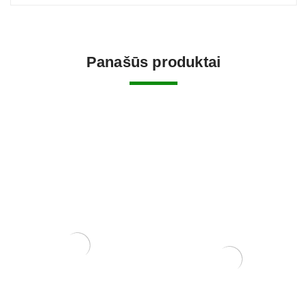
Panašūs produktai
Pincetas/grėbliukas, 210
mm
20,00
€
Trąšos Nutribonsai +eco