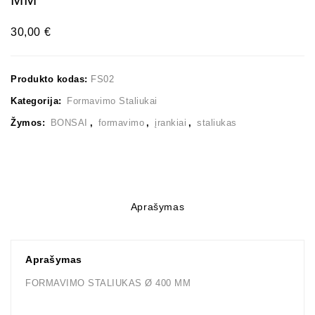
14 LTR. PAKUOTĖJE
30,00
€
Produkto kodas:
FS02
Kategorija:
Formavimo Staliukai
Žymos:
BONSAI
,
formavimo
,
įrankiai
,
staliukas
Aprašymas
Aprašymas
FORMAVIMO STALIUKAS Ø 400 MM