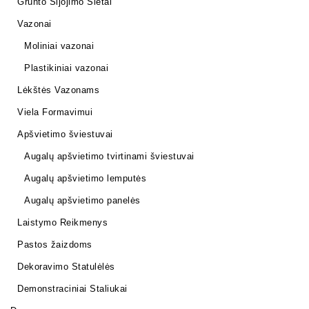
Grunto Sijojimo Sietai
Vazonai
Moliniai vazonai
Plastikiniai vazonai
Lėkštės Vazonams
Viela Formavimui
Apšvietimo šviestuvai
Augalų apšvietimo tvirtinami šviestuvai
Augalų apšvietimo lemputės
Augalų apšvietimo panelės
Laistymo Reikmenys
Pastos žaizdoms
Dekoravimo Statulėlės
Demonstraciniai Staliukai