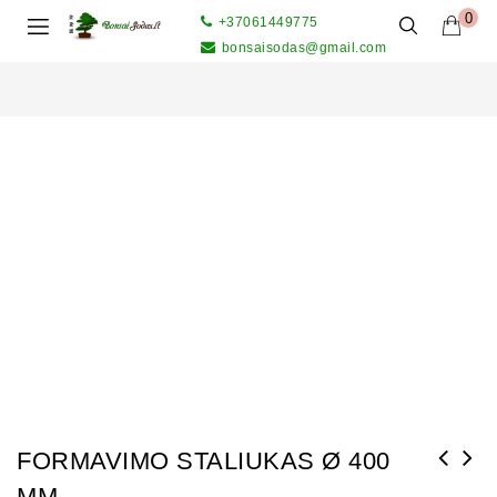
0
+37061449775
bonsaisodas@gmail.com
FORMAVIMO STALIUKAS Ø 400
MM
BONSAI MEDELIŲ GRUNTAS AKADAMA HARD QUALITY