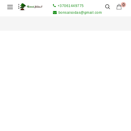
0
+37061449775
bonsaisodas@gmail.com