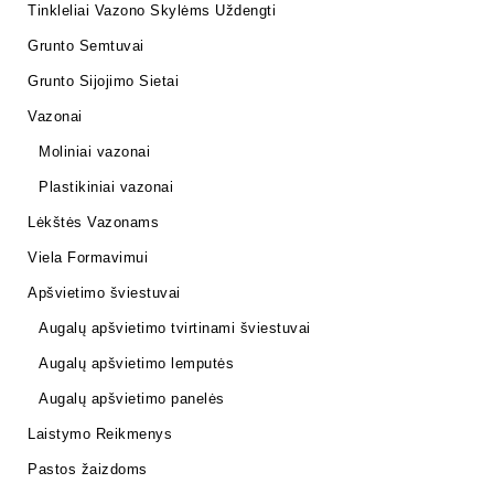
Tinkleliai Vazono Skylėms Uždengti
Grunto Semtuvai
Grunto Sijojimo Sietai
Vazonai
Moliniai vazonai
Plastikiniai vazonai
Lėkštės Vazonams
Viela Formavimui
Apšvietimo šviestuvai
Augalų apšvietimo tvirtinami šviestuvai
Augalų apšvietimo lemputės
Augalų apšvietimo panelės
Laistymo Reikmenys
Pastos žaizdoms