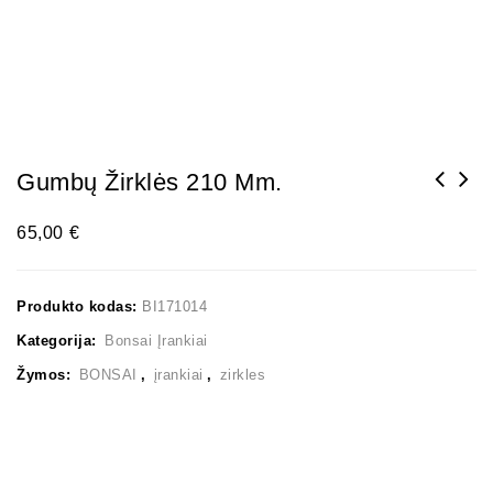
Gumbų Žirklės 210 Mm.
BONSAI MEDELIŲ FORMAVIMO VIELA 500 GR. 3,5
65,00
€
MM.
Produkto kodas:
BI171014
Kategorija:
Bonsai Įrankiai
Žymos:
BONSAI
,
įrankiai
,
zirkles