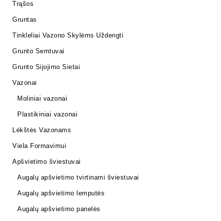
Trąšos
Gruntas
Tinkleliai Vazono Skylėms Uždengti
Grunto Semtuvai
Grunto Sijojimo Sietai
Vazonai
Moliniai vazonai
Plastikiniai vazonai
Lėkštės Vazonams
Viela Formavimui
Apšvietimo šviestuvai
Augalų apšvietimo tvirtinami šviestuvai
Augalų apšvietimo lemputės
Augalų apšvietimo panelės