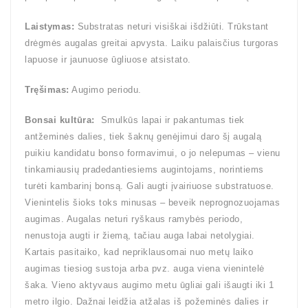
Laistymas:
Substratas neturi visiškai išdžiūti. Trūkstant
drėgmės augalas greitai apvysta. Laiku palaisčius turgoras
lapuose ir jaunuose ūgliuose atsistato.
Tręšimas:
Augimo periodu.
Bonsai kultūra:
Smulkūs lapai ir pakantumas tiek
antžeminės dalies, tiek šaknų genėjimui daro šį augalą
puikiu kandidatu bonso formavimui, o jo nelepumas – vienu
tinkamiausių pradedantiesiems augintojams, norintiems
turėti kambarinį bonsą. Gali augti įvairiuose substratuose.
Vienintelis šioks toks minusas – beveik neprognozuojamas
augimas. Augalas neturi ryškaus ramybės periodo,
nenustoja augti ir žiemą, tačiau auga labai netolygiai.
Kartais pasitaiko, kad nepriklausomai nuo metų laiko
augimas tiesiog sustoja arba pvz. auga viena vienintelė
šaka. Vieno aktyvaus augimo metu ūgliai gali išaugti iki 1
metro ilgio. Dažnai leidžia atžalas iš požeminės dalies ir