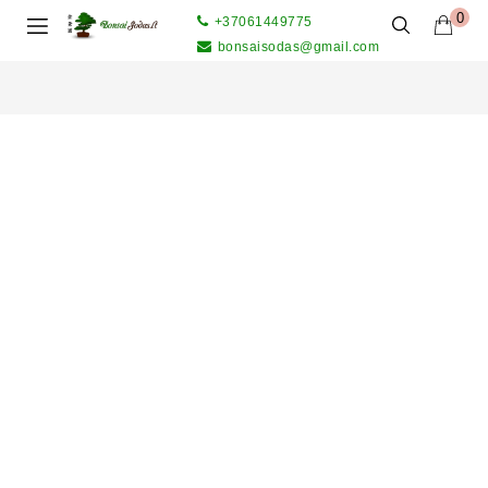
0
+37061449775
bonsaisodas@gmail.com