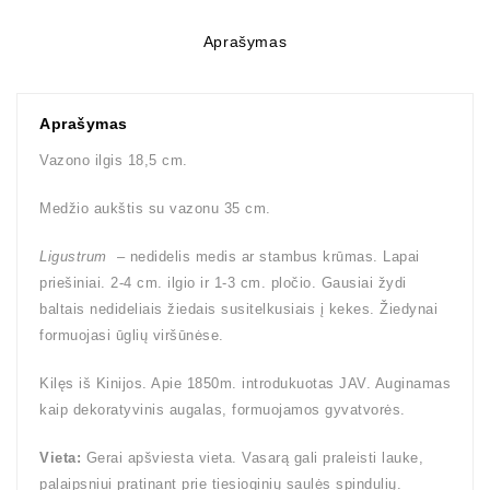
Aprašymas
Aprašymas
Vazono ilgis 18,5 cm.
Medžio aukštis su vazonu 35 cm.
Ligustrum
– nedidelis medis ar stambus krūmas. Lapai
priešiniai. 2-4 cm. ilgio ir 1-3 cm. pločio. Gausiai žydi
baltais nedideliais žiedais susitelkusiais į kekes. Žiedynai
formuojasi ūglių viršūnėse.
Kilęs iš Kinijos. Apie 1850m. introdukuotas JAV. Auginamas
kaip dekoratyvinis augalas, formuojamos gyvatvorės.
Vieta:
Gerai apšviesta vieta. Vasarą gali praleisti lauke,
palaipsniui pratinant prie tiesioginių saulės spindulių.