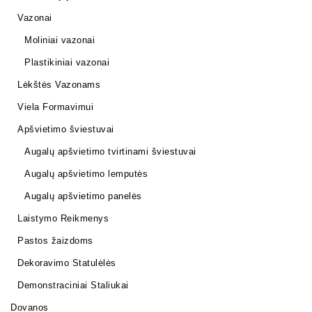
Vazonai
Moliniai vazonai
Plastikiniai vazonai
Lėkštės Vazonams
Viela Formavimui
Apšvietimo šviestuvai
Augalų apšvietimo tvirtinami šviestuvai
Augalų apšvietimo lemputės
Augalų apšvietimo panelės
Laistymo Reikmenys
Pastos žaizdoms
Dekoravimo Statulėlės
Demonstraciniai Staliukai
Dovanos