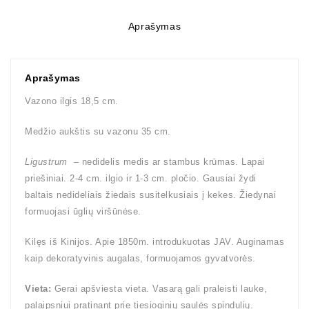
Aprašymas
Aprašymas
Vazono ilgis 18,5 cm.
Medžio aukštis su vazonu 35 cm.
Ligustrum
– nedidelis medis ar stambus krūmas. Lapai
priešiniai. 2-4 cm. ilgio ir 1-3 cm. pločio. Gausiai žydi
baltais nedideliais žiedais susitelkusiais į kekes. Žiedynai
formuojasi ūglių viršūnėse.
Kilęs iš Kinijos. Apie 1850m. introdukuotas JAV. Auginamas
kaip dekoratyvinis augalas, formuojamos gyvatvorės.
Vieta:
Gerai apšviesta vieta. Vasarą gali praleisti lauke,
palaipsniui pratinant prie tiesioginių saulės spindulių.