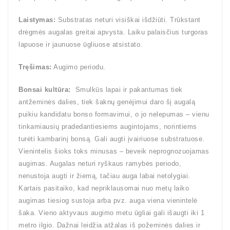
Laistymas:
Substratas neturi visiškai išdžiūti. Trūkstant
drėgmės augalas greitai apvysta. Laiku palaisčius turgoras
lapuose ir jaunuose ūgliuose atsistato.
Tręšimas:
Augimo periodu.
Bonsai kultūra:
Smulkūs lapai ir pakantumas tiek
antžeminės dalies, tiek šaknų genėjimui daro šį augalą
puikiu kandidatu bonso formavimui, o jo nelepumas – vienu
tinkamiausių pradedantiesiems augintojams, norintiems
turėti kambarinį bonsą. Gali augti įvairiuose substratuose.
Vienintelis šioks toks minusas – beveik neprognozuojamas
augimas. Augalas neturi ryškaus ramybės periodo,
nenustoja augti ir žiemą, tačiau auga labai netolygiai.
Kartais pasitaiko, kad nepriklausomai nuo metų laiko
augimas tiesiog sustoja arba pvz. auga viena vienintelė
šaka. Vieno aktyvaus augimo metu ūgliai gali išaugti iki 1
metro ilgio. Dažnai leidžia atžalas iš požeminės dalies ir