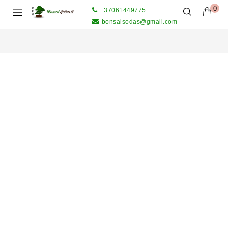
0
+37061449775
bonsaisodas@gmail.com