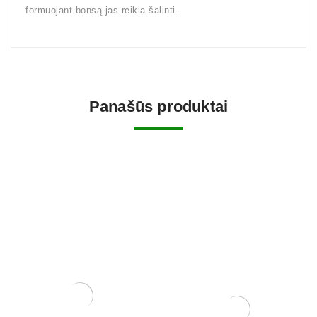
formuojant bonsą jas reikia šalinti.
Panašūs produktai
Tinklelis vazono skylėms