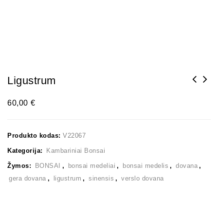
Ligustrum
60,00
€
Produkto kodas:
V22067
Kategorija:
Kambariniai Bonsai
Žymos:
BONSAI
,
bonsai medeliai
,
bonsai medelis
,
dovana
,
gera dovana
,
ligustrum
,
sinensis
,
verslo dovana