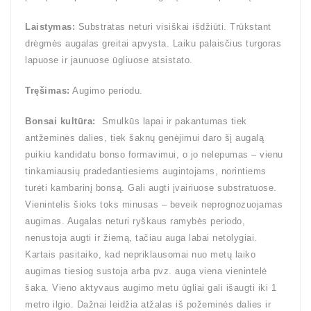
Laistymas:
Substratas neturi visiškai išdžiūti. Trūkstant
drėgmės augalas greitai apvysta. Laiku palaisčius turgoras
lapuose ir jaunuose ūgliuose atsistato.
Tręšimas:
Augimo periodu.
Bonsai kultūra:
Smulkūs lapai ir pakantumas tiek
antžeminės dalies, tiek šaknų genėjimui daro šį augalą
puikiu kandidatu bonso formavimui, o jo nelepumas – vienu
tinkamiausių pradedantiesiems augintojams, norintiems
turėti kambarinį bonsą. Gali augti įvairiuose substratuose.
Vienintelis šioks toks minusas – beveik neprognozuojamas
augimas. Augalas neturi ryškaus ramybės periodo,
nenustoja augti ir žiemą, tačiau auga labai netolygiai.
Kartais pasitaiko, kad nepriklausomai nuo metų laiko
augimas tiesiog sustoja arba pvz. auga viena vienintelė
šaka. Vieno aktyvaus augimo metu ūgliai gali išaugti iki 1
metro ilgio. Dažnai leidžia atžalas iš požeminės dalies ir