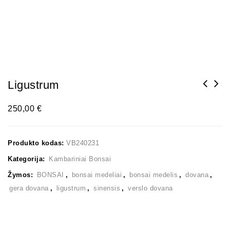
Ligustrum
250,00
€
Produkto kodas:
VB240231
Kategorija:
Kambariniai Bonsai
Žymos:
BONSAI
,
bonsai medeliai
,
bonsai medelis
,
dovana
,
gera dovana
,
ligustrum
,
sinensis
,
verslo dovana