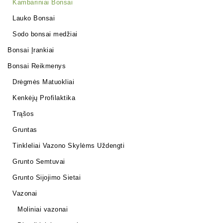
Kambariniai Bonsai
Lauko Bonsai
Sodo bonsai medžiai
Bonsai Įrankiai
Bonsai Reikmenys
Drėgmės Matuokliai
Kenkėjų Profilaktika
Trąšos
Gruntas
Tinkleliai Vazono Skylėms Uždengti
Grunto Semtuvai
Grunto Sijojimo Sietai
Vazonai
Moliniai vazonai