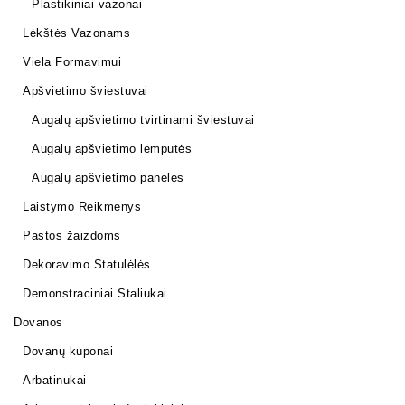
Plastikiniai vazonai
Lėkštės Vazonams
Viela Formavimui
Apšvietimo šviestuvai
Augalų apšvietimo tvirtinami šviestuvai
Augalų apšvietimo lemputės
Augalų apšvietimo panelės
Laistymo Reikmenys
Pastos žaizdoms
Dekoravimo Statulėlės
Demonstraciniai Staliukai
Dovanos
Dovanų kuponai
Arbatinukai