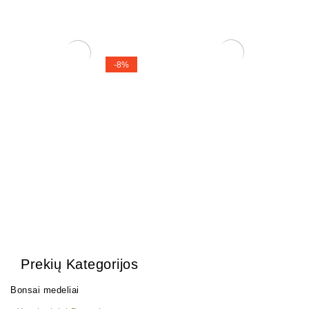
-8%
Zelkova (smulkialapė)
Zanthoxylum Piperitium
120,00
€
110,00
€
250,00
€
Prekių Kategorijos
Bonsai medeliai