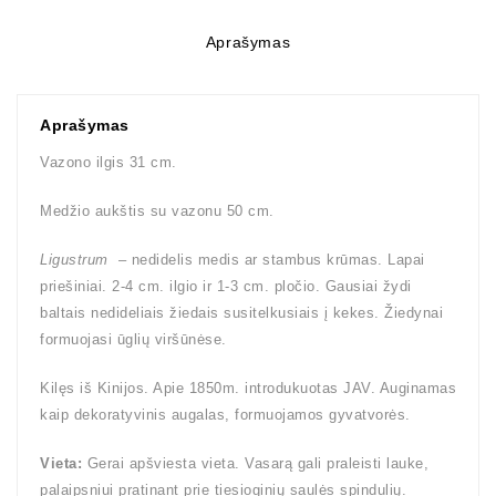
Aprašymas
Aprašymas
Vazono ilgis 31 cm.
Medžio aukštis su vazonu 50 cm.
Ligustrum
– nedidelis medis ar stambus krūmas. Lapai
priešiniai. 2-4 cm. ilgio ir 1-3 cm. pločio. Gausiai žydi
baltais nedideliais žiedais susitelkusiais į kekes. Žiedynai
formuojasi ūglių viršūnėse.
Kilęs iš Kinijos. Apie 1850m. introdukuotas JAV. Auginamas
kaip dekoratyvinis augalas, formuojamos gyvatvorės.
Vieta:
Gerai apšviesta vieta. Vasarą gali praleisti lauke,
palaipsniui pratinant prie tiesioginių saulės spindulių.