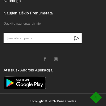
Naudinga
Naujienlaiškio Prenumerata
Gaukite naujienas pirmieji
Atsisiųsk Android Aplikaciją
Top
Copyright © 2026 Bonsaisodas