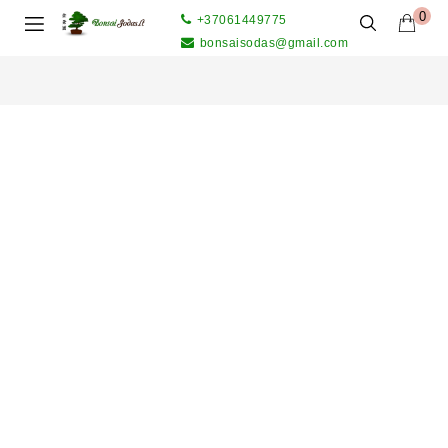
0
+37061449775
bonsaisodas@gmail.com