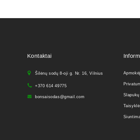
Kontaktai
Inform
Apmokė
Šilėnų sodų 8-oji g. Nr. 16, Vilnius
Privatum
+370 614 49775
Slapukų 
bonsaisodas@gmail.com
Taisyklė
Siuntim