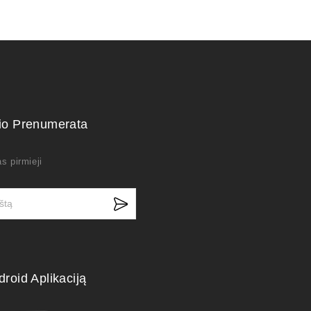
kio Prenumerata
s pirmieji
droid Aplikaciją