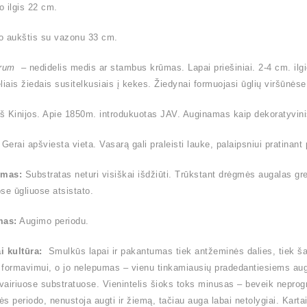
 ilgis 22 cm.
o aukštis su vazonu 33 cm.
trum
– nedidelis medis ar stambus krūmas. Lapai priešiniai. 2-4 cm. ilgio
liais žiedais susitelkusiais į kekes. Žiedynai formuojasi ūglių viršūnėse
iš Kinijos. Apie 1850m. introdukuotas JAV. Auginamas kaip dekoratyvin
Gerai apšviesta vieta. Vasarą gali praleisti lauke, palaipsniui pratinant 
ymas:
Substratas neturi visiškai išdžiūti. Trūkstant drėgmės augalas gre
se ūgliuose atsistato.
mas:
Augimo periodu.
i kultūra:
Smulkūs lapai ir pakantumas tiek antžeminės dalies, tiek ša
formavimui, o jo nelepumas – vienu tinkamiausių pradedantiesiems augi
įvairiuose substratuose. Vienintelis šioks toks minusas – beveik nepr
s periodo, nenustoja augti ir žiemą, tačiau auga labai netolygiai. Kart