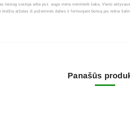
s tiesiog sustoja arba pvz. auga viena vienintelė šaka. Vieno aktyvaus a
 leidžia atžalas iš požeminės dalies ir formuojant bonsą jas reikia šalint
Panašūs produk