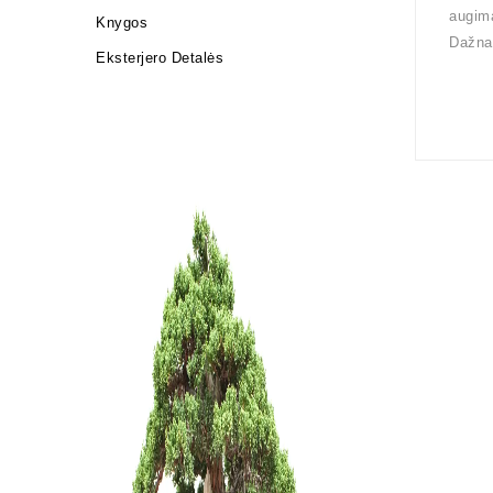
augima
Knygos
Dažnai
Eksterjero Detalės