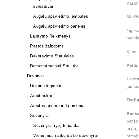
Vazono
šviestuvai
Augalų apšvietimo lemputės
Medži
Augalų apšvietimo panelės
Ligus
Laistymo Reikmenys
nedide
Pastos žaizdoms
Kilęs 
Dekoravimo Statulėlės
Vieta:
Demonstraciniai Staliukai
Dovanos
Laist
Dovanų kuponai
jaunuo
Arbatinukai
Tręši
Arbatos gėrimo indų rinkiniai
Bonsa
Suvenyrai
bonso 
Suvenyrai rytų tematika
augti 
Vienetiniai rankų darbo suvenyrai
ramybė