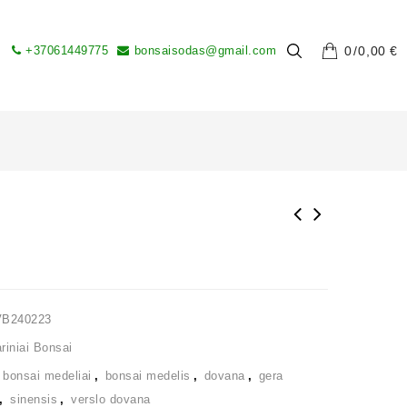
+37061449775
bonsaisodas@gmail.com
0
0,00
€
VB240223
iniai Bonsai
,
bonsai medeliai
,
bonsai medelis
,
dovana
,
gera
,
sinensis
,
verslo dovana