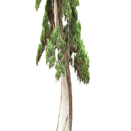
Ulmus parv
150,00
€