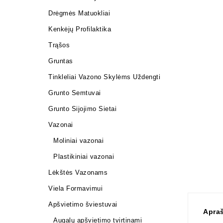
Drėgmės Matuokliai
Kenkėjų Profilaktika
Trąšos
Gruntas
Tinkleliai Vazono Skylėms Uždengti
Grunto Semtuvai
Grunto Sijojimo Sietai
Vazonai
Moliniai vazonai
Plastikiniai vazonai
Lėkštės Vazonams
Viela Formavimui
Apšvietimo šviestuvai
Apra
Augalų apšvietimo tvirtinami