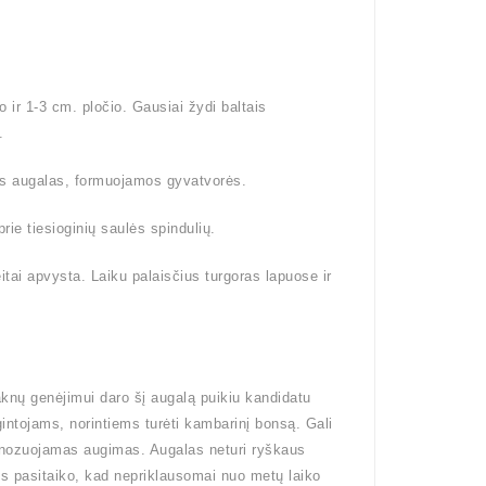
 ir 1-3 cm. pločio. Gausiai žydi baltais
.
is augalas, formuojamos gyvatvorės.
prie tiesioginių saulės spindulių.
itai apvysta. Laiku palaisčius turgoras lapuose ir
knų genėjimui daro šį augalą puikiu kandidatu
ntojams, norintiems turėti kambarinį bonsą. Gali
ognozuojamas augimas. Augalas neturi ryškaus
ais pasitaiko, kad nepriklausomai nuo metų laiko