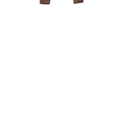
Grunto se
35,00
€