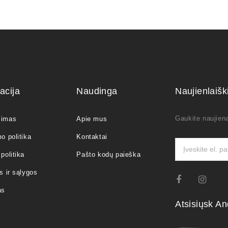
acija
Naudinga
Naujienlaiš
Gaukite naujiena
jimas
Apie mus
o politika
Kontaktai
politika
Pašto kodų paieška
s ir sąlygos
as
Atsisiųsk An