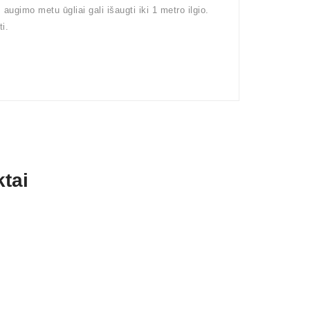
ugimo metu ūgliai gali išaugti iki 1 metro ilgio.
i.
tai