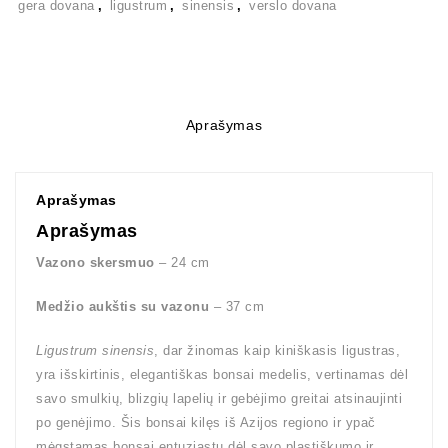
gera dovana
,
ligustrum
,
sinensis
,
verslo dovana
Aprašymas
Aprašymas
Aprašymas
Vazono skersmuo
– 24 cm
Medžio aukštis su vazonu
– 37 cm
Ligustrum sinensis
, dar žinomas kaip kiniškasis ligustras,
yra išskirtinis, elegantiškas bonsai medelis, vertinamas dėl
savo smulkių, blizgių lapelių ir gebėjimo greitai atsinaujinti
po genėjimo. Šis bonsai kilęs iš Azijos regiono ir ypač
mėgstamas bonsai entuziastų dėl savo plastiškumo ir