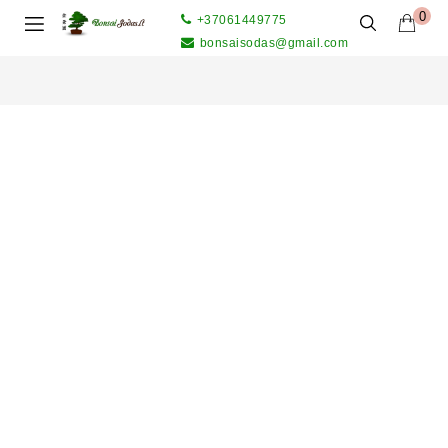
0
+37061449775
bonsaisodas@gmail.com