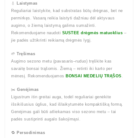
💧
Laistymas
Reguliariai laistykite, kad substratas būtų drėgnas, bet ne
permirkęs. Vasarą reikia laistyti dažniau dėl aktyvaus
augimo, o žiemą laistymą galima sumažinti.
Rekomenduojame naudoti
SUSTEE drėgmės matuoklius
–
jie padės užtikrinti reikiamą drėgmės lygį.
🌱
Tręšimas
Augimo sezono metu (pavasaris–ruduo) tręškite kas
savaitę bonsai trąšomis. Žiemą – retinti iki karto per
mėnesį. Rekomenduojamos
BONSAI MEDELIŲ TRĄŠOS
.
✂️
Genėjimas
Ligustrum itin greitai auga, todėl reguliariai genėkite
išsikišusius ūglius, kad išlaikytumėte kompaktišką formą.
Genėjimas gali būti atliekamas viso sezono metu – tai
padės sustiprinti augalo šakojimąsi.
🔁
Persodinimas