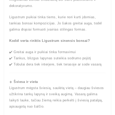
dekoratyvumo.
Ligustrum puikiai tinka tiems, kurie nori kurti įdomias,
tankias bonsai kompozicijas. Jo šakos greitai auga, todėl
galima drąsiai formuoti įvairias stilingas formas.
Kodėl verta rinktis Ligustrum sinensis bonsai?
✔️ Greitai auga ir puikiai tinka formavimui
✔️ Tankus, blizgus lapynas suteikia sodrumo pojūtį
✔️ Tobulai dera tiek interjere, tiek terasoje ar sode vasarą
☀️
Šviesa ir vieta
Ligustrum mėgsta šviesią, saulėtą vietą – daugiau šviesos
užtikrina tankų lapyną ir sveiką augimą. Vasarą galima
laikyti lauke, tačiau žiemą reikia perkelti į šviesią patalpą,
apsaugotą nuo šalčio.