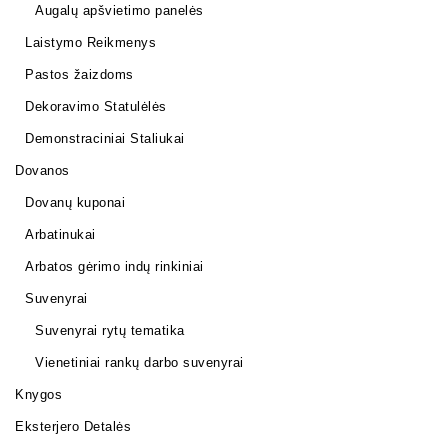
Augalų apšvietimo panelės
Laistymo Reikmenys
Pastos žaizdoms
Dekoravimo Statulėlės
Demonstraciniai Staliukai
Dovanos
Dovanų kuponai
Arbatinukai
Arbatos gėrimo indų rinkiniai
Suvenyrai
Suvenyrai rytų tematika
Vienetiniai rankų darbo suvenyrai
Knygos
Eksterjero Detalės