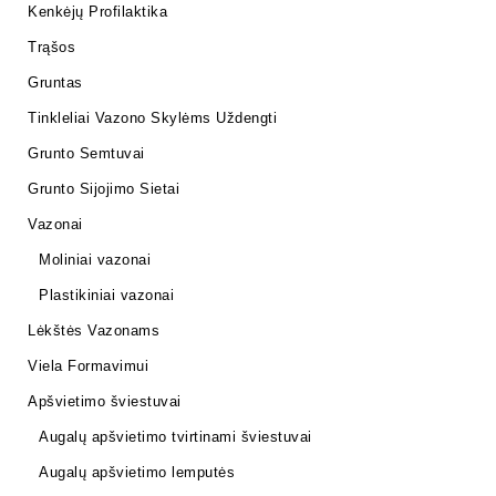
Kenkėjų Profilaktika
Trąšos
Gruntas
Tinkleliai Vazono Skylėms Uždengti
Grunto Semtuvai
Grunto Sijojimo Sietai
Vazonai
Moliniai vazonai
Plastikiniai vazonai
Lėkštės Vazonams
Viela Formavimui
Apšvietimo šviestuvai
Augalų apšvietimo tvirtinami šviestuvai
Augalų apšvietimo lemputės