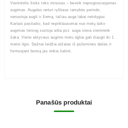
Vienintelis šioks toks minusas – beveik neprognozuojamas
augimas. Augalas neturi ryškaus ramybės periodo,
nenustoja augti ir žiemą, tačiau auga labai netolygiai.
Kartais pasitaiko, kad nepriklausomai nuo metų laiko
augimas tiesiog sustoja arba pvz. auga viena vienintelė
šaka. Vieno aktyvaus augimo metu ūgliai gali išaugti iki 1
metro ilgio. Dažnai leidžia atžalas iš požeminės dalies ir
formuojant bonsą jas reikia šalinti.
Panašūs produktai