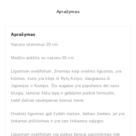
Aprašymas
Aprašymas
Vazono skersmuo 30 cm.
Medžio aukštis su vazonu 55 cm.
Ligustrum ovalifolium, žinomas kaip ovalinis ligustras, yra
krūmas, kuris yra kilęs iš Rytų Azijos, daugiausia iš
Japonijos ir Korėjos. Šis augalas yra populiarus dėl savo
blizgių, tamsiai žalių lapų ir gebėjimo puikiai formuotis,
todėl dažnai naudojamas bonsai mene.
Ovalinis ligustras gali žydėti mažais, baltais žiedais, jei yra
tinkamai prižiūrimas ir yra tam tinkamos sąlygos.
Ligustrum ovalifolium yra puikus bonsai pasirinkimas tiek