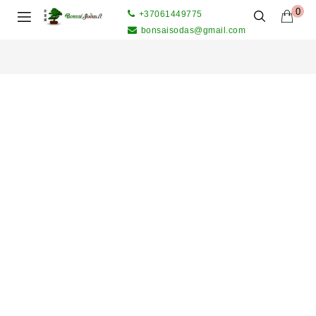
0
+37061449775
bonsaisodas@gmail.com