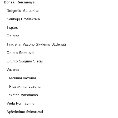
Bonsai Reikmenys
Drėgmės Matuokliai
Kenkėjų Profilaktika
Trąšos
Gruntas
Tinkleliai Vazono Skylėms Uždengti
Grunto Semtuvai
Grunto Sijojimo Sietai
Vazonai
Moliniai vazonai
Plastikiniai vazonai
Lėkštės Vazonams
Viela Formavimui
Apšvietimo šviestuvai