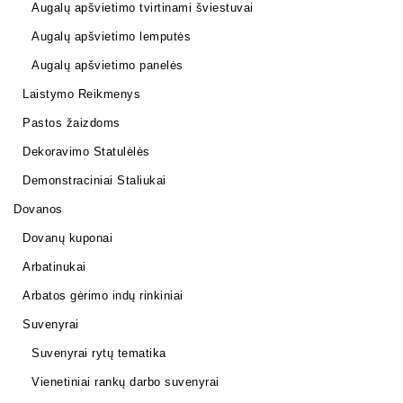
Augalų apšvietimo tvirtinami šviestuvai
Augalų apšvietimo lemputės
Augalų apšvietimo panelės
Laistymo Reikmenys
Pastos žaizdoms
Dekoravimo Statulėlės
Demonstraciniai Staliukai
Dovanos
Dovanų kuponai
Arbatinukai
Arbatos gėrimo indų rinkiniai
Suvenyrai
Suvenyrai rytų tematika
Vienetiniai rankų darbo suvenyrai