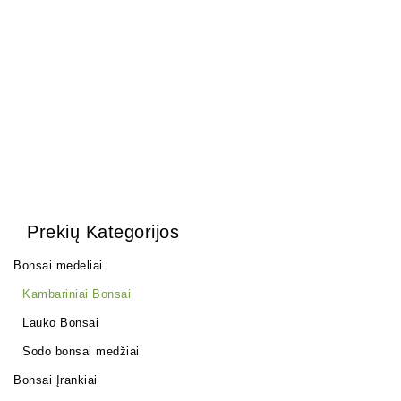
(Universali)
17,00
€
28,00
€
Prekių Kategorijos
Bonsai medeliai
Kambariniai Bonsai
Lauko Bonsai
Sodo bonsai medžiai
Bonsai Įrankiai