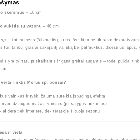
ašymas
o skersmuo
– 18 cm
o aukštis su vazonu
– 48 cm
 sp.
– tai mulberis (šilkmedis), kuris išsiskiria ne tik savo dekoratyvum
s turi tankų, gražiai šakojantį vainiką bei patrauklius, didesnius lapus,
dis yra tvirtas, prisitaikantis ir gana greitai augantis – todėl puikiai t
ams.
 verta rinktis Morus sp. bonsai?
kus vainikas ir ryški žaluma suteikia įspūdingą efektą
imybė džiaugtis mažais vaisiais (jei sąlygos tinkamos)
kiai dera tiek interjere, tiek terasoje šiltuoju sezonu
esa ir vieta
dis mėgsta daug šviesos – geriausiai auga saulėtoje vietoje arba pusia