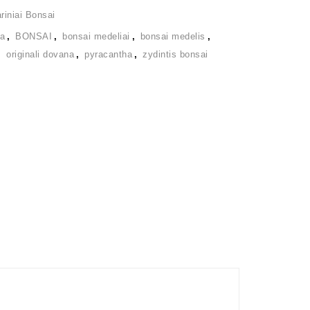
iniai Bonsai
ia
,
BONSAI
,
bonsai medeliai
,
bonsai medelis
,
,
originali dovana
,
pyracantha
,
zydintis bonsai