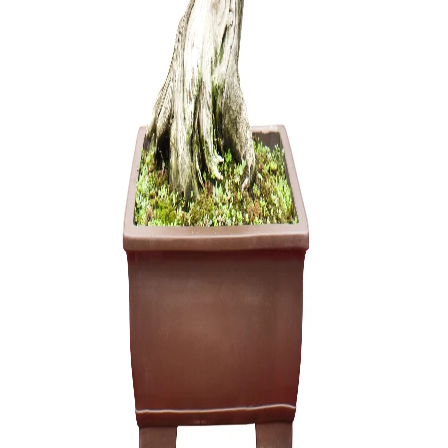
Zanthoxyl
250,00
€