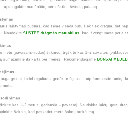
– apsaugokite nuo šalčio, perneškite į šviesią patalpą.
istymas
arus laistymas būtinas, kad žemė visada būtų šiek tiek drėgna, bet nep
u. Naudokite
SUSTEE drėgmės matuoklius
, kad išvengtumėte perlais
ęšimas
 metu (pavasaris–ruduo) šilkmedį tręškite kas 1–2 savaites (priklauso
mą sumažinkite iki kartą per mėnesį. Rekomenduojame
BONSAI MEDEL
nėjimas
auga greitai, todėl reguliariai genėkite ūglius – taip formuosite tankų, 
o metu.
rsodinimas
inkite kas 1–2 metus, geriausia – pavasarį. Naudokite laidų, gerai dr
pinkite šaknis, kad paskatintumėte šaknų tankėjimą.