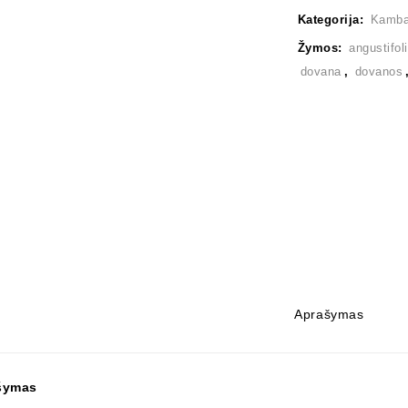
Kategorija:
Kambar
Žymos:
angustifol
dovana
,
dovanos
Aprašymas
šymas