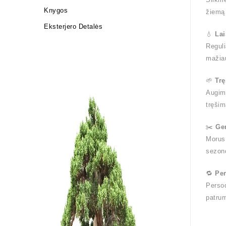
Knygos
žiemą 
Eksterjero Detalės
💧
La
Reguli
mažia
🌱
Tr
Augimo
tręši
✂️
Ge
Morus 
sezon
🔁
Pe
Persod
patrum