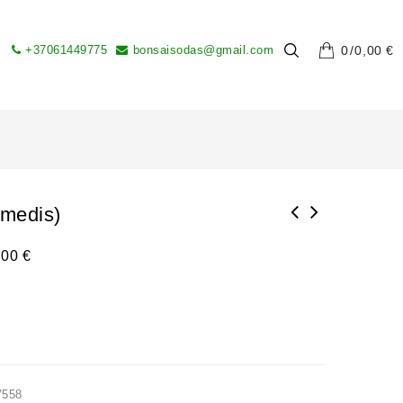
+37061449775
bonsaisodas@gmail.com
0
0,00
€
kmedis)
,00
€
V558