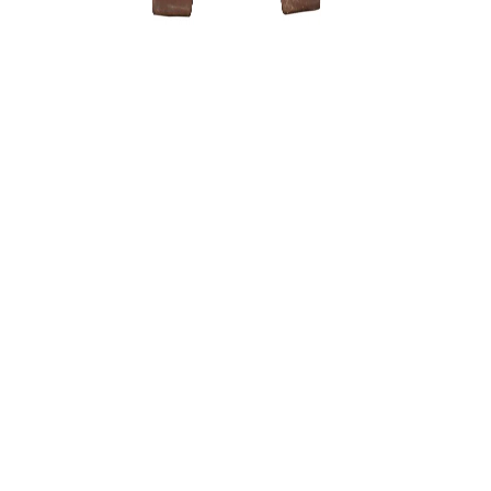
Granatme
100,00
€