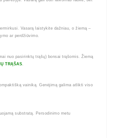
ermirkusi. Vasarą laistykite dažniau, o žiemą –
tymo ar perdžiūvimo.
mai nuo pasirinktų trąšų) bonsai trąšomis. Žiemą
IŲ TRĄŠAS
.
kompaktišką vainiką. Genėjimą galima atlikti viso
enuojamą substratą. Persodinimo metu