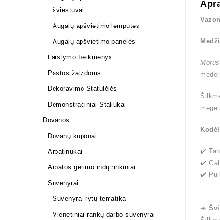
Apr
šviestuvai
Vazon
Augalų apšvietimo lemputės
Medži
Augalų apšvietimo panelės
Laistymo Reikmenys
Morus
Pastos žaizdoms
medeli
Dekoravimo Statulėlės
Šilkme
Demonstraciniai Staliukai
mėgėj
Dovanos
Kodėl
Dovanų kuponai
✔️ Tan
Arbatinukai
✔️ Gal
Arbatos gėrimo indų rinkiniai
✔️ Pui
Suvenyrai
Suvenyrai rytų tematika
☀️
Švi
Vienetiniai rankų darbo suvenyrai
Šilkme