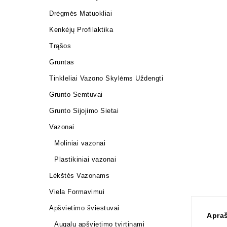
Drėgmės Matuokliai
Kenkėjų Profilaktika
Trąšos
Gruntas
Tinkleliai Vazono Skylėms Uždengti
Grunto Semtuvai
Grunto Sijojimo Sietai
Vazonai
Moliniai vazonai
Plastikiniai vazonai
Lėkštės Vazonams
Viela Formavimui
Apšvietimo šviestuvai
Apra
Augalų apšvietimo tvirtinami