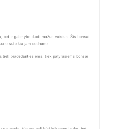
u, bet ir galimybe duoti mažus vaisius. Šis bonsai
 kurie suteikia jam sodrumo.
inka tiek pradedantiesiems, tiek patyrusiems bonsai
u pavėsyje. Vasarą gali būti laikomas lauke, bet