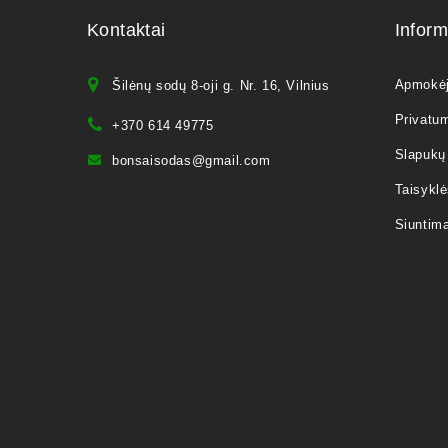
Kontaktai
Inform
Apmokė
Šilėnų sodų 8-oji g. Nr. 16, Vilnius
Privatum
+370 614 49775
Slapukų 
bonsaisodas@gmail.com
Taisyklė
Siuntim