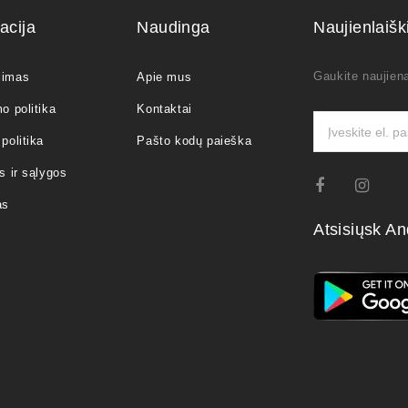
acija
Naudinga
Naujienlaiš
Gaukite naujiena
jimas
Apie mus
o politika
Kontaktai
politika
Pašto kodų paieška
s ir sąlygos
as
Atsisiųsk An