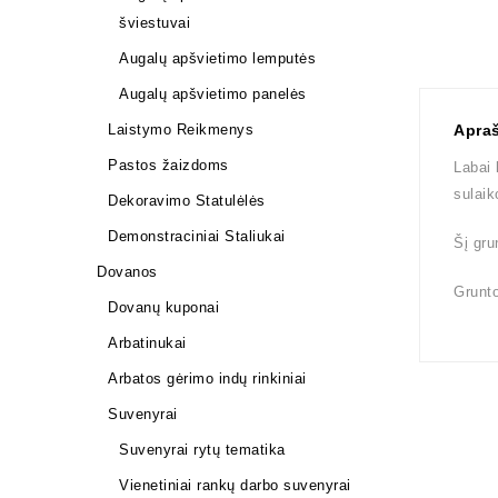
šviestuvai
Augalų apšvietimo lemputės
Augalų apšvietimo panelės
Laistymo Reikmenys
Apra
Pastos žaizdoms
Labai 
sulaik
Dekoravimo Statulėlės
Demonstraciniai Staliukai
Šį gru
Dovanos
Grunto
Dovanų kuponai
Arbatinukai
Arbatos gėrimo indų rinkiniai
Suvenyrai
Suvenyrai rytų tematika
Vienetiniai rankų darbo suvenyrai