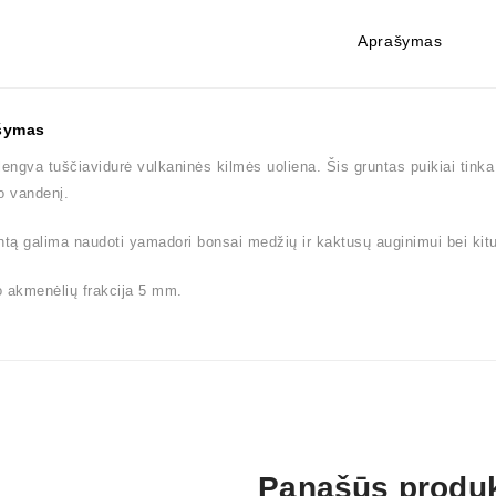
Aprašymas
šymas
lengva tuščiavidurė vulkaninės kilmės uoliena. Šis gruntas puikiai tink
o vandenį.
ntą galima naudoti yamadori bonsai medžių ir kaktusų auginimui bei kit
 akmenėlių frakcija 5 mm.
Panašūs produk