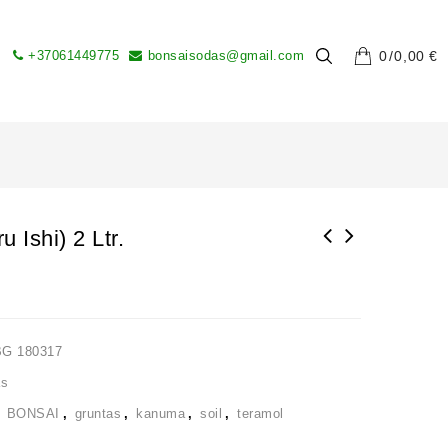
+37061449775
bonsaisodas@gmail.com
0
0,00
€
 Ishi) 2 Ltr.
BG 180317
as
,
BONSAI
,
gruntas
,
kanuma
,
soil
,
teramol