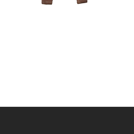
Mišinys s
medžiams 4
9,00
€