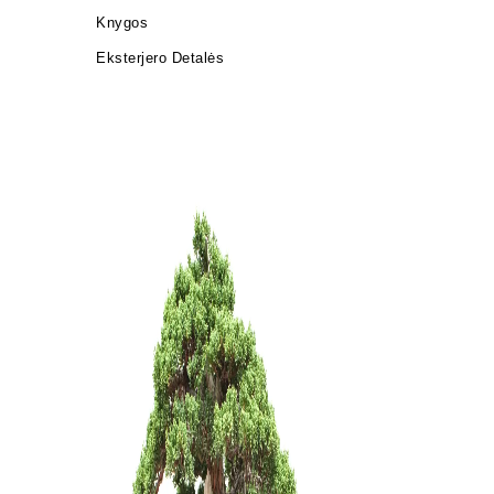
Knygos
Eksterjero Detalės
Grunto se
35,00
€