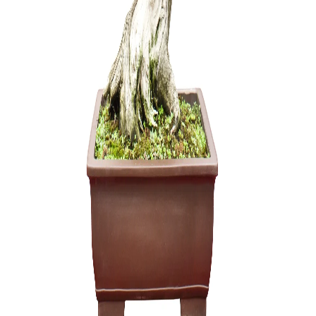
išsivysči
ltr.
10,00
€