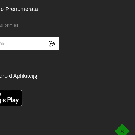
kio Prenumerata
s pirmieji
droid Aplikaciją
Top