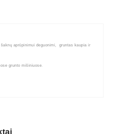
a šaknų aprūpinimui deguonimi, gruntas kaupia ir
uose grunto mišiniuose.
tai