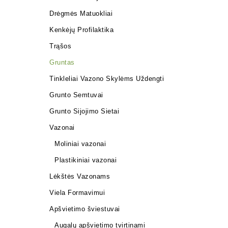
Drėgmės Matuokliai
Kenkėjų Profilaktika
Trąšos
Gruntas
Tinkleliai Vazono Skylėms Uždengti
Grunto Semtuvai
Grunto Sijojimo Sietai
Vazonai
Moliniai vazonai
Plastikiniai vazonai
Lėkštės Vazonams
Viela Formavimui
Apšvietimo šviestuvai
Augalų apšvietimo tvirtinami