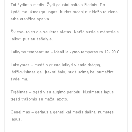
Tai žydintis medis. Žydi gausiai baltais žiedais. Po
žydėjimo užmezga uogas, kurios rudenį nusidažo raudonai
arba oranžine spalva.
Šviesa- toleruoja saulėtas vietas. Karščiausiais mėnesiais
laikyti pusiau šešėlyje.
Laikymo temperatūra – ideali laikymo temperatūra 12- 20 C.
Laistymas – medžio gruntą laikyti visada drėgną,
išdžiovinimas gali įtakoti šakų nudžiūvimą bei sumažinti
žydėjimą.
Tręšimas – tręšti visu augimo periodu. Nusimetus lapus
tręšti trąšomis su mažai azoto.
Genėjimas – geriausia genėti kai medis dalinai numetęs
lapus.