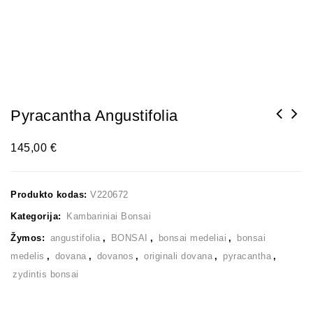
Pyracantha Angustifolia
145,00
€
Produkto kodas:
V220672
Kategorija:
Kambariniai Bonsai
Žymos:
angustifolia
,
BONSAI
,
bonsai medeliai
,
bonsai
medelis
,
dovana
,
dovanos
,
originali dovana
,
pyracantha
,
zydintis bonsai