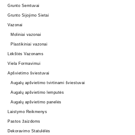
Grunto Semtuvai
Grunto Sijojimo Sietai
Vazonai
Moliniai vazonai
Plastikiniai vazonai
Lėkštės Vazonams
Viela Formavimui
Apšvietimo šviestuvai
Augalų apšvietimo tvirtinami šviestuvai
Augalų apšvietimo lemputės
Augalų apšvietimo panelės
Laistymo Reikmenys
Pastos žaizdoms
Dekoravimo Statulėlės