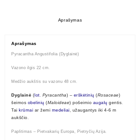
Aprašymas
Aprašymas
Pyracantha Angustifolia (Dyglainė)
Vazono ilgis 22 cm.
Medžio aukštis su vazonu 48 cm.
Dyglainė
(
lot.
Pyracantha
) –
erškėtinių
(
Rosaceae
)
šeimos
obelinių
(
Maloideae
) pošeimio
augalų
gentis.
Tai
krūmai
ar žemi
medeliai
, užaugantys iki 4-6 m
aukščio.
Paplitimas – Pietvakarių Europa, Pietryčių Azija.