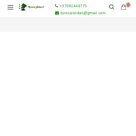
0
+37061449775
bonsaisodas@gmail.com