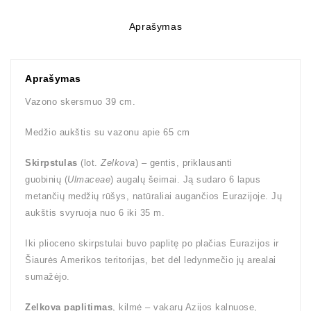
Aprašymas
Aprašymas
Vazono skersmuo 39 cm.
Medžio aukštis su vazonu apie 65 cm
Skirpstulas
(lot.
Zelkova
) – gentis, priklausanti
guobinių (
Ulmaceae
) augalų šeimai. Ją sudaro 6 lapus
metančių medžių rūšys, natūraliai augančios Eurazijoje. Jų
aukštis svyruoja nuo 6 iki 35 m.
Iki plioceno skirpstulai buvo paplitę po plačias Eurazijos ir
Šiaurės Amerikos teritorijas, bet dėl ledynmečio jų arealai
sumažėjo.
Zelkova paplitimas
, kilmė – vakarų Azijos kalnuose,