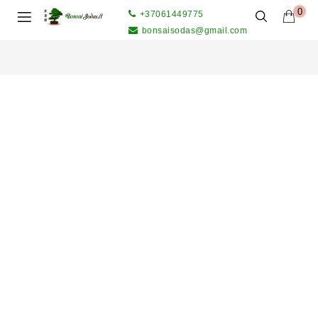
0
+37061449775
bonsaisodas@gmail.com