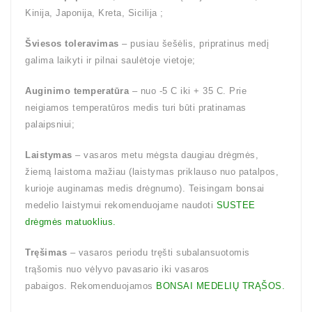
Kinija, Japonija, Kreta, Sicilija ;
Šviesos toleravimas
– pusiau šešėlis, pripratinus medį
galima laikyti ir pilnai saulėtoje vietoje;
Auginimo temperatūra
– nuo -5 C iki + 35 C. Prie
neigiamos temperatūros medis turi būti pratinamas
palaipsniui;
Laistymas
– vasaros metu mėgsta daugiau drėgmės,
žiemą laistoma mažiau (laistymas priklauso nuo patalpos,
kurioje auginamas medis drėgnumo). Teisingam bonsai
medelio laistymui rekomenduojame naudoti
SUSTEE
drėgmės matuoklius.
Tręšimas
– vasaros periodu tręšti subalansuotomis
trąšomis nuo vėlyvo pavasario iki vasaros
pabaigos. Rekomenduojamos
BONSAI MEDELIŲ TRĄŠOS.