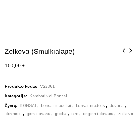
Zelkova (smulkialapė)
160,00
€
Produkto kodas:
V22061
Kategorija:
Kambariniai Bonsai
Žymų:
BONSAI
,
bonsai medeliai
,
bonsai medelis
,
dovana
,
dovanos
,
gera dovana
,
guoba
,
nire
,
originali dovana
,
zelkova