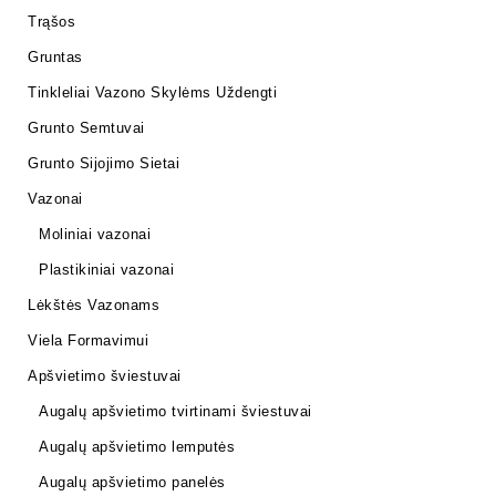
Trąšos
Gruntas
Tinkleliai Vazono Skylėms Uždengti
Grunto Semtuvai
Grunto Sijojimo Sietai
Vazonai
Moliniai vazonai
Plastikiniai vazonai
Lėkštės Vazonams
Viela Formavimui
Apšvietimo šviestuvai
Augalų apšvietimo tvirtinami šviestuvai
Augalų apšvietimo lemputės
Augalų apšvietimo panelės