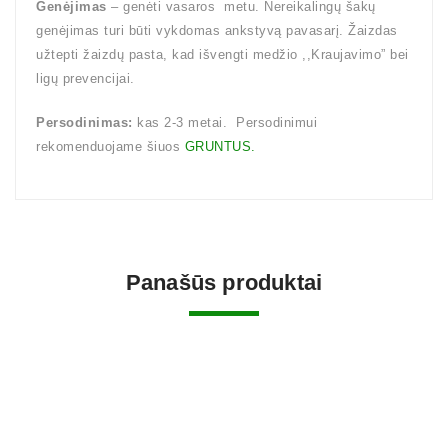
Genėjimas
– genėti vasaros metu. Nereikalingų šakų
genėjimas turi būti vykdomas ankstyvą pavasarį. Žaizdas
užtepti žaizdų pasta, kad išvengti medžio ,,Kraujavimo” bei
ligų prevencijai.
Persodinimas:
kas 2-3 metai. Persodinimui
rekomenduojame šiuos
GRUNTUS.
Panašūs produktai