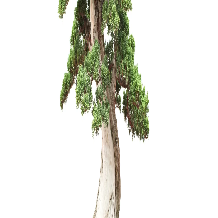
KABLYS 
25,00
€