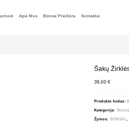
uotuvė
Apie Mus
Bonsai Priežiūra
Kontaktai
Šakų Žirklė
39,00
€
Produkto kodas:
Kategorija:
Bonsai
Žymos:
BONSAI