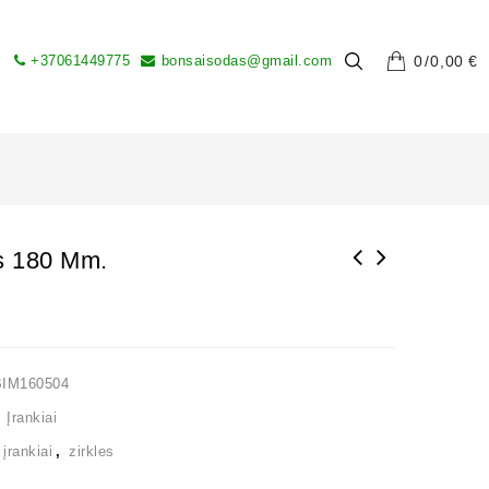
+37061449775
bonsaisodas@gmail.com
0
0,00
€
s 180 Mm.
BIM160504
 Įrankiai
,
įrankiai
,
zirkles