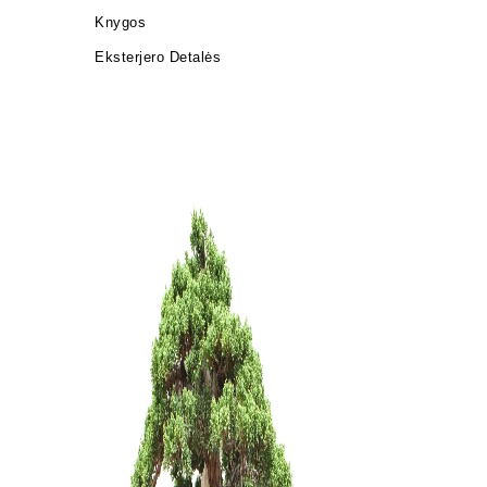
Knygos
Eksterjero Detalės
Šakų form
15,00
€