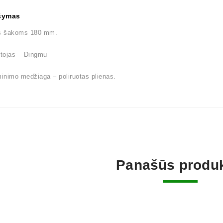
šymas
ės šakoms 180 mm.
tojas – Dingmu
nimo medžiaga – poliruotas plienas.
Panašūs produk