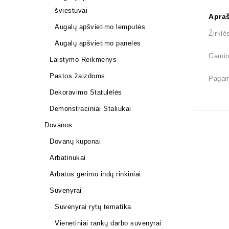
šviestuvai
Apra
Augalų apšvietimo lemputės
Žirkl
Augalų apšvietimo panelės
Gamin
Laistymo Reikmenys
Pastos žaizdoms
Pagami
Dekoravimo Statulėlės
Demonstraciniai Staliukai
Dovanos
Dovanų kuponai
Arbatinukai
Arbatos gėrimo indų rinkiniai
Suvenyrai
Suvenyrai rytų tematika
Vienetiniai rankų darbo suvenyrai