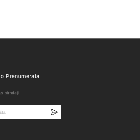
kio Prenumerata
s pirmieji