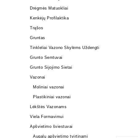
Drėgmės Matuokliai
Kenkėjų Profilaktika
Trąšos
Gruntas
Tinkleliai Vazono Skylėms Uždengti
Grunto Semtuvai
Grunto Sijojimo Sietai
Vazonai
Moliniai vazonai
Plastikiniai vazonai
Lėkštės Vazonams
Viela Formavimui
Apšvietimo šviestuvai
Augalų apšvietimo tvirtinami