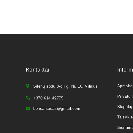
Kontaktai
Inform
Apmokė
Šilėnų sodų 8-oji g. Nr. 16, Vilnius
Privatum
+370 614 49775
Slapukų 
bonsaisodas@gmail.com
Taisyklė
Siuntim