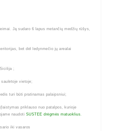
šeimai. Ją sudaro 6 lapus metančių medžių rūšys,
eritorijas, bet dėl ledynmečio jų arealai
icilija ;
 saulėtoje vietoje;
dis turi būti pratinamas palaipsniui;
aistymas priklauso nuo patalpos, kurioje
ojame naudoti
SUSTEE drėgmės matuoklius.
ario iki vasaros