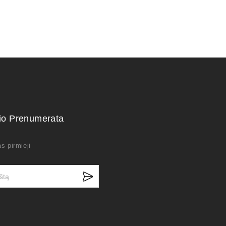
kio Prenumerata
s pirmieji