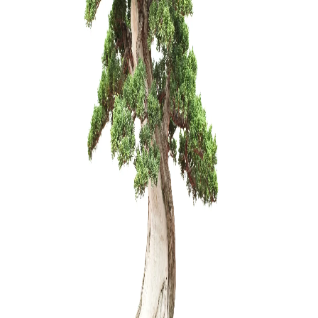
Mentelė/g
mm
10,00
€