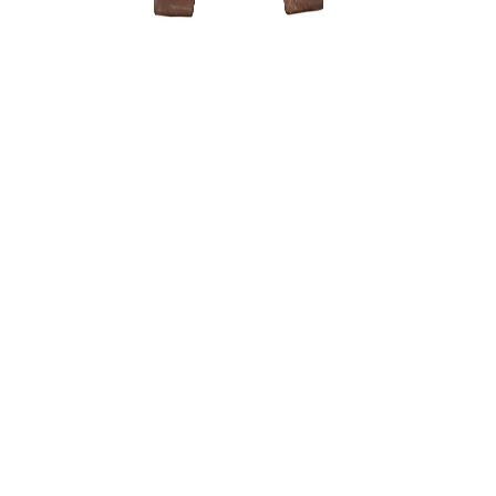
Trąšos bo
12,00
€