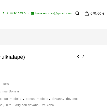
+37061449775
bonsaisodas@gmail.com
0
0,00
€
ulkialapė)
V21094
iniai Bonsai
bonsai medeliai
,
bonsai medelis
,
dovana
,
dovanos
,
ba
,
nire
,
originali dovana
,
zelkova