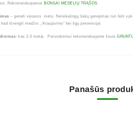
gos. Rekomenduojamos
BONSAI MEDELIŲ TRĄŠOS.
imas
– genėti vasaros metu. Nereikalingų šakų genėjimas turi būti vy
 kad išvengti medžio ,,Kraujavimo” bei ligų prevencijai.
dinimas:
kas 2-3 metai. Persodinimui rekomenduojame šiuos
GRUNTU
Panašūs produk