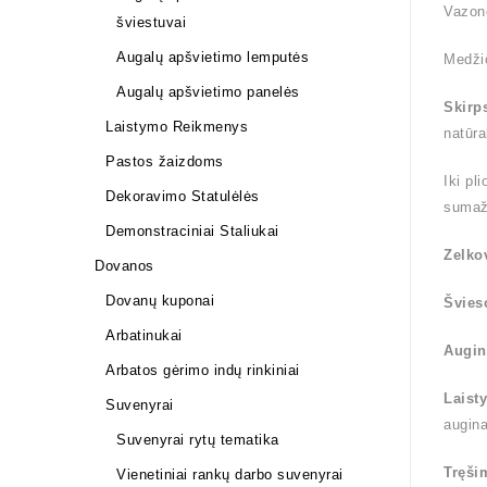
Vazon
šviestuvai
Augalų apšvietimo lemputės
Medži
Augalų apšvietimo panelės
Skirp
Laistymo Reikmenys
natūra
Pastos žaizdoms
Iki pl
Dekoravimo Statulėlės
sumaž
Demonstraciniai Staliukai
Zelko
Dovanos
Dovanų kuponai
Švies
Arbatinukai
Augin
Arbatos gėrimo indų rinkiniai
Laist
Suvenyrai
augin
Suvenyrai rytų tematika
Tręši
Vienetiniai rankų darbo suvenyrai