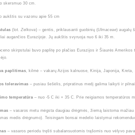
o skersmuo 30 cm.
o aukštis su vazonu apie 55 cm
stulas
(lot.
Zelkova
) – gentis, priklausanti guobinių (
Ulmaceae
) augalų 
liai augančios Eurazijoje. Jų aukštis svyruoja nuo 6 iki 35 m.
ioceno skirpstulai buvo paplitę po plačias Eurazijos ir Šiaurės Amerikos t
ėjo.
va paplitimas
, kilmė – vakarų Azijos kalnuose, Kinija, Japonija, Kreta, S
os toleravimas
– pusiau šešėlis, pripratinus medį galima laikyti ir pilnai
imo temperatūra
– nuo -5 C iki + 35 C. Prie neigiamos temperatūros me
ymas
– vasaros metu mėgsta daugiau drėgmės, žiemą laistoma mažiau (l
amas medis drėgnumo). Teisingam bonsai medelio laistymui rekomendu
mas
– vasaros periodu tręšti subalansuotomis trąšomis nuo vėlyvo pavas