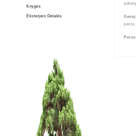
pabai
Knygos
Eksterjero Detalės
Genėj
pasta,
Perso