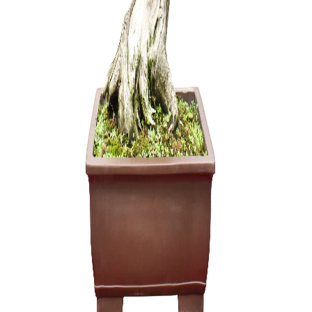
Sesbania
150,00
€