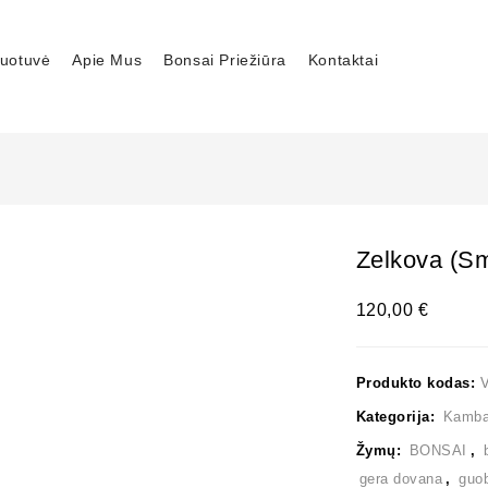
uotuvė
Apie Mus
Bonsai Priežiūra
Kontaktai
Zelkova (sm
120,00
€
Produkto kodas:
Kategorija:
Kambar
Žymų:
BONSAI
,
gera dovana
,
guo