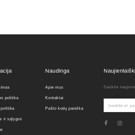
acija
Naudinga
Naujienlaiš
Gaukite naujiena
jimas
Apie mus
o politika
Kontaktai
politika
Pašto kodų paieška
s ir sąlygos
as