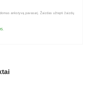
kdomas ankstyvą pavasarį. Žaizdas užtepti žaizdų
S.
tai