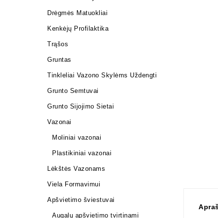
Drėgmės Matuokliai
Kenkėjų Profilaktika
Trąšos
Gruntas
Tinkleliai Vazono Skylėms Uždengti
Grunto Semtuvai
Grunto Sijojimo Sietai
Vazonai
Moliniai vazonai
Plastikiniai vazonai
Lėkštės Vazonams
Viela Formavimui
Apšvietimo šviestuvai
Apra
Augalų apšvietimo tvirtinami