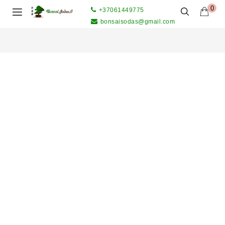
0
+37061449775
bonsaisodas@gmail.com