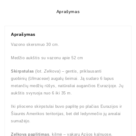
Aprašymas
Aprašymas
Vazono skersmuo 30 cm.
Medžio aukštis su vazonu apie 52 cm
Skirpstulas
(lot.
Zelkova
) – gentis, priklausanti
guobinių (
Ulmaceae
) augalų šeimai. Ją sudaro 6 lapus
metančių medžių rūšys, natūraliai augančios Eurazijoje. Jų
aukštis svyruoja nuo 6 iki 35 m.
Iki plioceno skirpstulai buvo paplitę po plačias Eurazijos ir
Šiaurės Amerikos teritorijas, bet dėl ledynmečio jų arealai
sumažėjo.
Zelkova paplitimas
, kilmė – vakarų Azijos kalnuose,