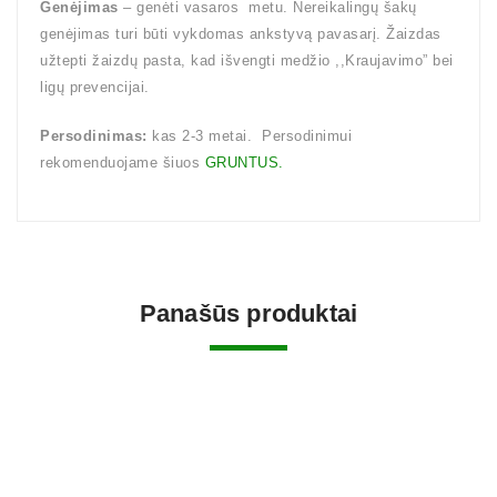
Genėjimas
– genėti vasaros metu. Nereikalingų šakų
genėjimas turi būti vykdomas ankstyvą pavasarį. Žaizdas
užtepti žaizdų pasta, kad išvengti medžio ,,Kraujavimo” bei
ligų prevencijai.
Persodinimas:
kas 2-3 metai. Persodinimui
rekomenduojame šiuos
GRUNTUS.
Panašūs produktai