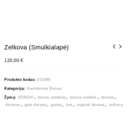
Zelkova (smulkialapė)
120,00
€
Produkto kodas:
V21095
Kategorija:
Kambariniai Bonsai
Žymų:
BONSAI
,
bonsai medeliai
,
bonsai medelis
,
dovana
,
dovanos
,
gera dovana
,
guoba
,
nire
,
originali dovana
,
zelkova