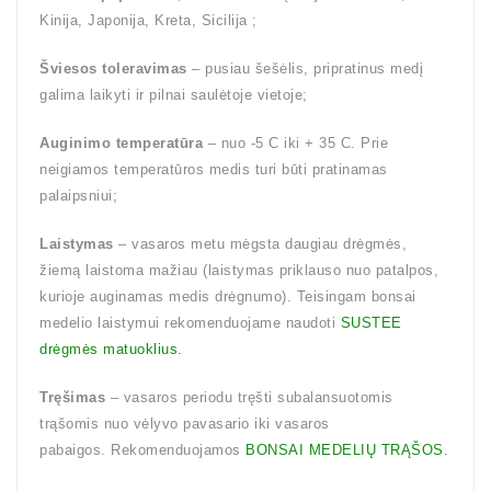
Kinija, Japonija, Kreta, Sicilija ;
Šviesos toleravimas
– pusiau šešėlis, pripratinus medį
galima laikyti ir pilnai saulėtoje vietoje;
Auginimo temperatūra
– nuo -5 C iki + 35 C. Prie
neigiamos temperatūros medis turi būti pratinamas
palaipsniui;
Laistymas
– vasaros metu mėgsta daugiau drėgmės,
žiemą laistoma mažiau (laistymas priklauso nuo patalpos,
kurioje auginamas medis drėgnumo). Teisingam bonsai
medelio laistymui rekomenduojame naudoti
SUSTEE
drėgmės matuoklius.
Tręšimas
– vasaros periodu tręšti subalansuotomis
trąšomis nuo vėlyvo pavasario iki vasaros
pabaigos. Rekomenduojamos
BONSAI MEDELIŲ TRĄŠOS.