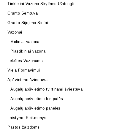
Tinkleliai Vazono Skylėms Uždengti
Grunto Semtuvai
Grunto Sijojimo Sietai
Vazonai
Moliniai vazonai
Plastikiniai vazonai
Lėkštės Vazonams
Viela Formavimui
Apšvietimo šviestuvai
Augalų apšvietimo tvirtinami šviestuvai
Augalų apšvietimo lemputės
Augalų apšvietimo panelės
Laistymo Reikmenys
Pastos žaizdoms