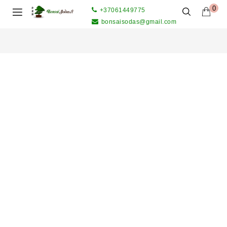
0
+37061449775
bonsaisodas@gmail.com