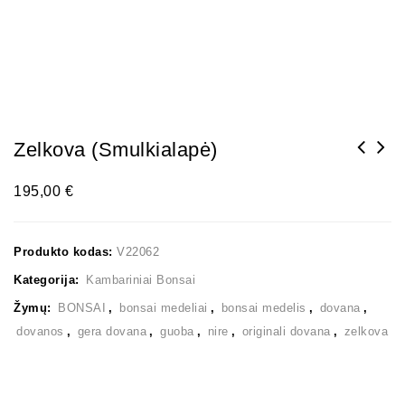
Zelkova (smulkialapė)
195,00
€
Produkto kodas:
V22062
Kategorija:
Kambariniai Bonsai
Žymų:
BONSAI
,
bonsai medeliai
,
bonsai medelis
,
dovana
,
dovanos
,
gera dovana
,
guoba
,
nire
,
originali dovana
,
zelkova