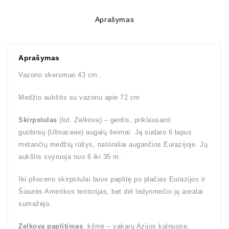
Aprašymas
Aprašymas
Vazono skersmuo 43 cm.
Medžio aukštis su vazonu apie 72 cm
Skirpstulas
(lot.
Zelkova
) – gentis, priklausanti
guobinių (
Ulmaceae
) augalų šeimai. Ją sudaro 6 lapus
metančių medžių rūšys, natūraliai augančios Eurazijoje. Jų
aukštis svyruoja nuo 6 iki 35 m.
Iki plioceno skirpstulai buvo paplitę po plačias Eurazijos ir
Šiaurės Amerikos teritorijas, bet dėl ledynmečio jų arealai
sumažėjo.
Zelkova paplitimas
, kilmė – vakarų Azijos kalnuose,