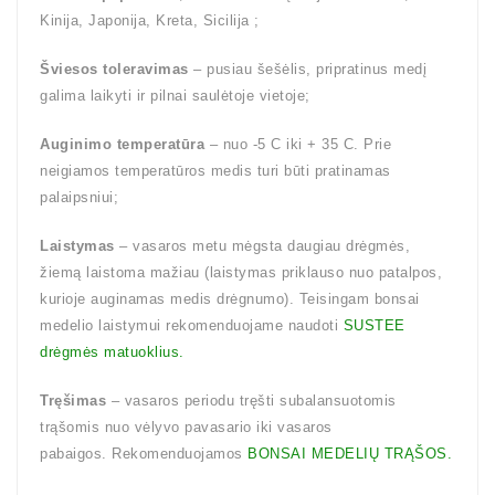
Kinija, Japonija, Kreta, Sicilija ;
Šviesos toleravimas
– pusiau šešėlis, pripratinus medį
galima laikyti ir pilnai saulėtoje vietoje;
Auginimo temperatūra
– nuo -5 C iki + 35 C. Prie
neigiamos temperatūros medis turi būti pratinamas
palaipsniui;
Laistymas
– vasaros metu mėgsta daugiau drėgmės,
žiemą laistoma mažiau (laistymas priklauso nuo patalpos,
kurioje auginamas medis drėgnumo). Teisingam bonsai
medelio laistymui rekomenduojame naudoti
SUSTEE
drėgmės matuoklius.
Tręšimas
– vasaros periodu tręšti subalansuotomis
trąšomis nuo vėlyvo pavasario iki vasaros
pabaigos. Rekomenduojamos
BONSAI MEDELIŲ TRĄŠOS.