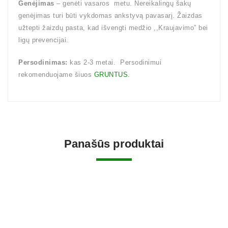
Genėjimas
– genėti vasaros metu. Nereikalingų šakų
genėjimas turi būti vykdomas ankstyvą pavasarį. Žaizdas
užtepti žaizdų pasta, kad išvengti medžio ,,Kraujavimo” bei
ligų prevencijai.
Persodinimas:
kas 2-3 metai. Persodinimui
rekomenduojame šiuos
GRUNTUS.
Panašūs produktai