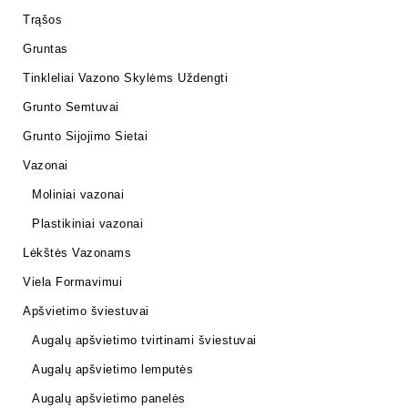
Trąšos
Gruntas
Tinkleliai Vazono Skylėms Uždengti
Grunto Semtuvai
Grunto Sijojimo Sietai
Vazonai
Moliniai vazonai
Plastikiniai vazonai
Lėkštės Vazonams
Viela Formavimui
Apšvietimo šviestuvai
Augalų apšvietimo tvirtinami šviestuvai
Augalų apšvietimo lemputės
Augalų apšvietimo panelės