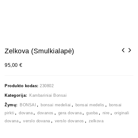
Zelkova (smulkialapė)
95,00
€
Produkto kodas:
230802
Kategorija:
Kambariniai Bonsai
Žymų:
BONSAI
,
bonsai medeliai
,
bonsai medelis
,
bonsai
pirkti
,
dovana
,
dovanos
,
gera dovana
,
guoba
,
nire
,
originali
dovana
,
verslo dovana
,
verslo dovanos
,
zelkova