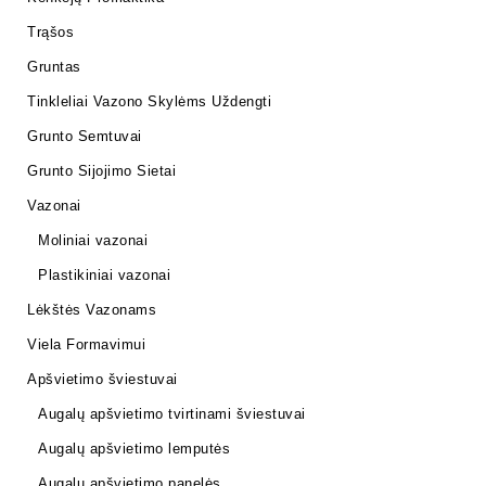
Trąšos
Gruntas
Tinkleliai Vazono Skylėms Uždengti
Grunto Semtuvai
Grunto Sijojimo Sietai
Vazonai
Moliniai vazonai
Plastikiniai vazonai
Lėkštės Vazonams
Viela Formavimui
Apšvietimo šviestuvai
Augalų apšvietimo tvirtinami šviestuvai
Augalų apšvietimo lemputės
Augalų apšvietimo panelės