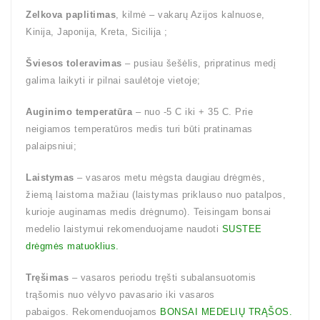
Zelkova paplitimas
, kilmė – vakarų Azijos kalnuose,
Kinija, Japonija, Kreta, Sicilija ;
Šviesos toleravimas
– pusiau šešėlis, pripratinus medį
galima laikyti ir pilnai saulėtoje vietoje;
Auginimo temperatūra
– nuo -5 C iki + 35 C. Prie
neigiamos temperatūros medis turi būti pratinamas
palaipsniui;
Laistymas
– vasaros metu mėgsta daugiau drėgmės,
žiemą laistoma mažiau (laistymas priklauso nuo patalpos,
kurioje auginamas medis drėgnumo). Teisingam bonsai
medelio laistymui rekomenduojame naudoti
SUSTEE
drėgmės matuoklius.
Tręšimas
– vasaros periodu tręšti subalansuotomis
trąšomis nuo vėlyvo pavasario iki vasaros
pabaigos. Rekomenduojamos
BONSAI MEDELIŲ TRĄŠOS.