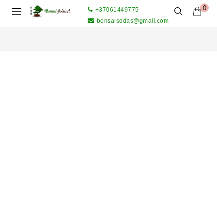
0
+37061449775
bonsaisodas@gmail.com