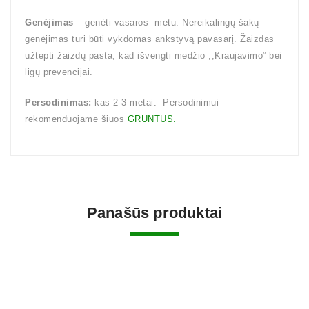
Genėjimas
– genėti vasaros metu. Nereikalingų šakų
genėjimas turi būti vykdomas ankstyvą pavasarį. Žaizdas
užtepti žaizdų pasta, kad išvengti medžio ,,Kraujavimo” bei
ligų prevencijai.
Persodinimas:
kas 2-3 metai. Persodinimui
rekomenduojame šiuos
GRUNTUS.
Panašūs produktai