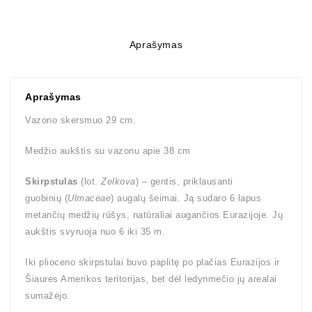
Aprašymas
Aprašymas
Vazono skersmuo 29 cm.
Medžio aukštis su vazonu apie 38 cm
Skirpstulas
(lot.
Zelkova
) – gentis, priklausanti
guobinių (
Ulmaceae
) augalų šeimai. Ją sudaro 6 lapus
metančių medžių rūšys, natūraliai augančios Eurazijoje. Jų
aukštis svyruoja nuo 6 iki 35 m.
Iki plioceno skirpstulai buvo paplitę po plačias Eurazijos ir
Šiaurės Amerikos teritorijas, bet dėl ledynmečio jų arealai
sumažėjo.