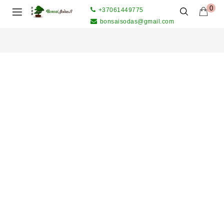
0
+37061449775
bonsaisodas@gmail.com