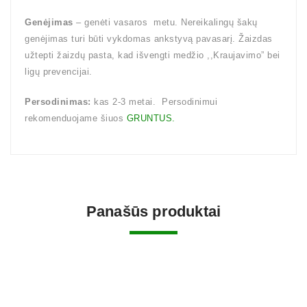
Genėjimas
– genėti vasaros metu. Nereikalingų šakų
genėjimas turi būti vykdomas ankstyvą pavasarį. Žaizdas
užtepti žaizdų pasta, kad išvengti medžio ,,Kraujavimo” bei
ligų prevencijai.
Persodinimas:
kas 2-3 metai. Persodinimui
rekomenduojame šiuos
GRUNTUS.
Panašūs produktai