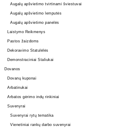
Augalų apšvietimo tvirtinami šviestuvai
Augalų apšvietimo lemputės
Augalų apšvietimo panelės
Laistymo Reikmenys
Pastos žaizdoms
Dekoravimo Statulėlės
Demonstraciniai Staliukai
Dovanos
Dovanų kuponai
Arbatinukai
Arbatos gėrimo indų rinkiniai
Suvenyrai
Suvenyrai rytų tematika
Vienetiniai rankų darbo suvenyrai