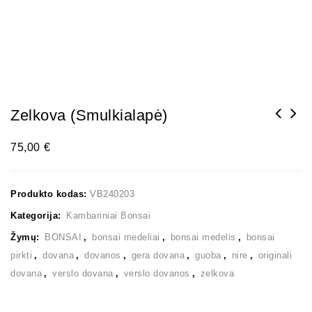
Zelkova (smulkialapė)
75,00
€
Produkto kodas:
VB240203
Kategorija:
Kambariniai Bonsai
Žymų:
BONSAI
,
bonsai medeliai
,
bonsai medelis
,
bonsai
pirkti
,
dovana
,
dovanos
,
gera dovana
,
guoba
,
nire
,
originali
dovana
,
verslo dovana
,
verslo dovanos
,
zelkova