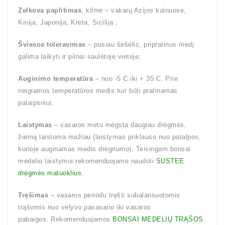
Zelkova paplitimas
, kilmė – vakarų Azijos kalnuose,
Kinija, Japonija, Kreta, Sicilija ;
Šviesos toleravimas
– pusiau šešėlis, pripratinus medį
galima laikyti ir pilnai saulėtoje vietoje;
Auginimo temperatūra
– nuo -5 C iki + 35 C. Prie
neigiamos temperatūros medis turi būti pratinamas
palaipsniui;
Laistymas
– vasaros metu mėgsta daugiau drėgmės,
žiemą laistoma mažiau (laistymas priklauso nuo patalpos,
kurioje auginamas medis drėgnumo). Teisingam bonsai
medelio laistymui rekomenduojame naudoti
SUSTEE
drėgmės matuoklius.
Tręšimas
– vasaros periodu tręšti subalansuotomis
trąšomis nuo vėlyvo pavasario iki vasaros
pabaigos. Rekomenduojamos
BONSAI MEDELIŲ TRĄŠOS.