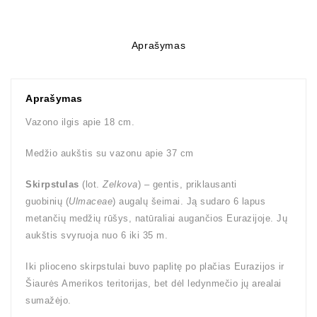
Aprašymas
Aprašymas
Vazono ilgis apie 18 cm.
Medžio aukštis su vazonu apie 37 cm
Skirpstulas
(lot.
Zelkova
) – gentis, priklausanti
guobinių (
Ulmaceae
) augalų šeimai. Ją sudaro 6 lapus
metančių medžių rūšys, natūraliai augančios Eurazijoje. Jų
aukštis svyruoja nuo 6 iki 35 m.
Iki plioceno skirpstulai buvo paplitę po plačias Eurazijos ir
Šiaurės Amerikos teritorijas, bet dėl ledynmečio jų arealai
sumažėjo.