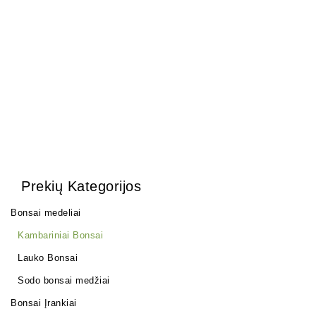
3500,00
€
Ulmus parvifolia
150,00
€
Prekių Kategorijos
Bonsai medeliai
Kambariniai Bonsai
Lauko Bonsai
Sodo bonsai medžiai
Bonsai Įrankiai