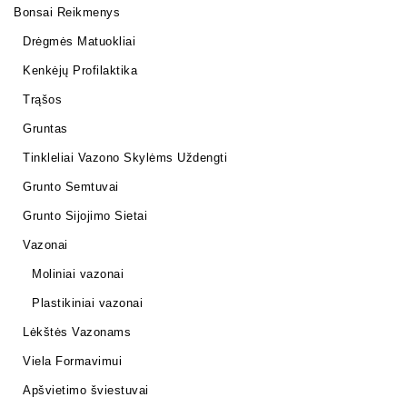
Bonsai Reikmenys
Drėgmės Matuokliai
Kenkėjų Profilaktika
Trąšos
Gruntas
Tinkleliai Vazono Skylėms Uždengti
Grunto Semtuvai
Grunto Sijojimo Sietai
Vazonai
Moliniai vazonai
Plastikiniai vazonai
Lėkštės Vazonams
Viela Formavimui
Apšvietimo šviestuvai