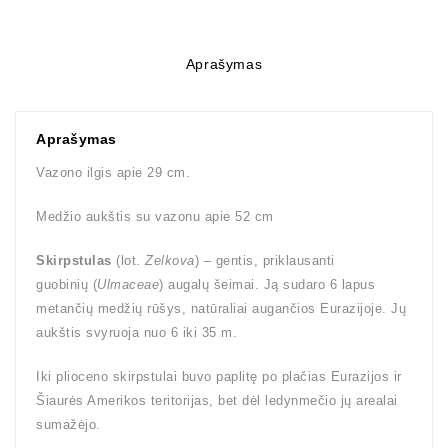
Aprašymas
Aprašymas
Vazono ilgis apie 29 cm.
Medžio aukštis su vazonu apie 52 cm
Skirpstulas
(lot.
Zelkova
) – gentis, priklausanti
guobinių (
Ulmaceae
) augalų šeimai. Ją sudaro 6 lapus
metančių medžių rūšys, natūraliai augančios Eurazijoje. Jų
aukštis svyruoja nuo 6 iki 35 m.
Iki plioceno skirpstulai buvo paplitę po plačias Eurazijos ir
Šiaurės Amerikos teritorijas, bet dėl ledynmečio jų arealai
sumažėjo.