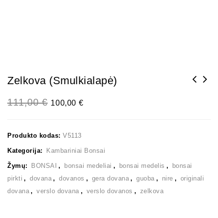
Zelkova (smulkialapė)
111,00
€
100,00
€
Produkto kodas:
V5113
Kategorija:
Kambariniai Bonsai
Žymų:
BONSAI
,
bonsai medeliai
,
bonsai medelis
,
bonsai
pirkti
,
dovana
,
dovanos
,
gera dovana
,
guoba
,
nire
,
originali
dovana
,
verslo dovana
,
verslo dovanos
,
zelkova