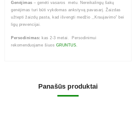
Genėjimas
– genėti vasaros metu. Nereikalingų šakų
genėjimas turi būti vykdomas ankstyvą pavasarį. Žaizdas
užtepti žaizdų pasta, kad išvengti medžio ,,Kraujavimo” bei
ligų prevencijai.
Persodinimas:
kas 2-3 metai. Persodinimui
rekomenduojame šiuos
GRUNTUS.
Panašūs produktai