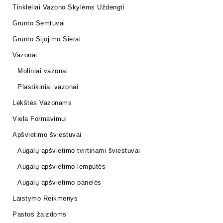
Tinkleliai Vazono Skylėms Uždengti
Grunto Semtuvai
Grunto Sijojimo Sietai
Vazonai
Moliniai vazonai
Plastikiniai vazonai
Lėkštės Vazonams
Viela Formavimui
Apšvietimo šviestuvai
Augalų apšvietimo tvirtinami šviestuvai
Augalų apšvietimo lemputės
Augalų apšvietimo panelės
Laistymo Reikmenys
Pastos žaizdoms