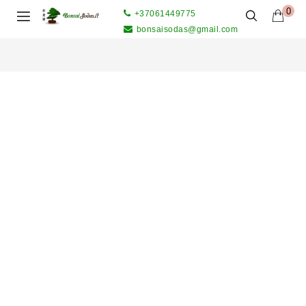
0
+37061449775
bonsaisodas@gmail.com