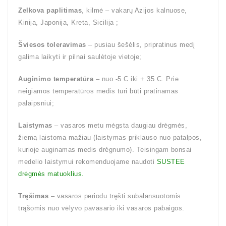
Zelkova paplitimas
, kilmė – vakarų Azijos kalnuose,
Kinija, Japonija, Kreta, Sicilija ;
Šviesos toleravimas
– pusiau šešėlis, pripratinus medį
galima laikyti ir pilnai saulėtoje vietoje;
Auginimo temperatūra
– nuo -5 C iki + 35 C. Prie
neigiamos temperatūros medis turi būti pratinamas
palaipsniui;
Laistymas
– vasaros metu mėgsta daugiau drėgmės,
žiemą laistoma mažiau (laistymas priklauso nuo patalpos,
kurioje auginamas medis drėgnumo). Teisingam bonsai
medelio laistymui rekomenduojame naudoti
SUSTEE
drėgmės matuoklius.
Tręšimas
– vasaros periodu tręšti subalansuotomis
trąšomis nuo vėlyvo pavasario iki vasaros pabaigos.