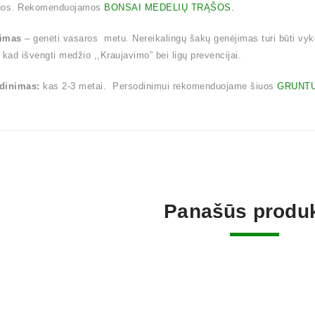
gos. Rekomenduojamos
BONSAI MEDELIŲ TRĄŠOS.
imas
– genėti vasaros metu. Nereikalingų šakų genėjimas turi būti vy
 kad išvengti medžio ,,Kraujavimo” bei ligų prevencijai.
dinimas:
kas 2-3 metai. Persodinimui rekomenduojame šiuos
GRUNTU
Panašūs produk