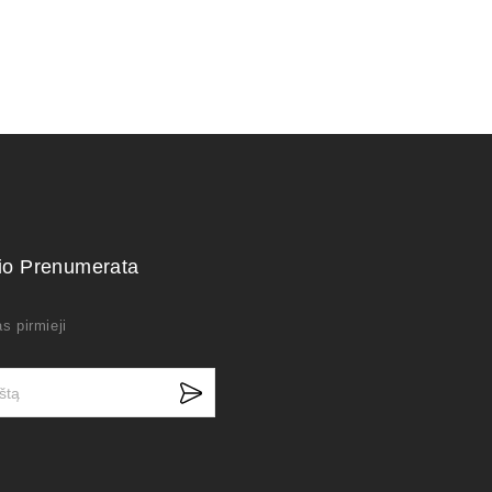
kio Prenumerata
s pirmieji