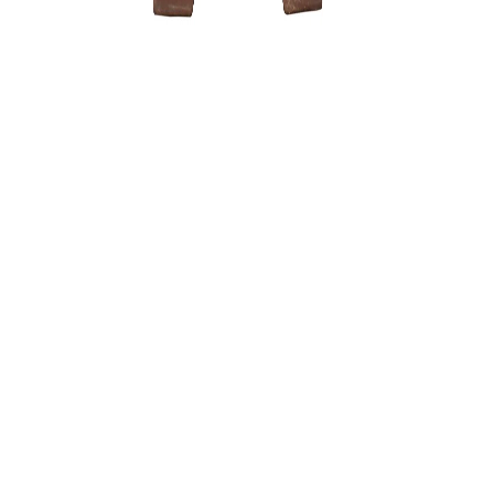
Zanthoxyl
150,00
€