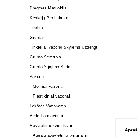
Drėgmės Matuokliai
Kenkėjų Profilaktika
Trąšos
Gruntas
Tinkleliai Vazono Skylėms Uždengti
Grunto Semtuvai
Grunto Sijojimo Sietai
Vazonai
Moliniai vazonai
Plastikiniai vazonai
Lėkštės Vazonams
Viela Formavimui
Apšvietimo šviestuvai
Apra
Augalų apšvietimo tvirtinami