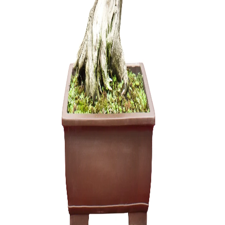
Carmona 
250,00
€