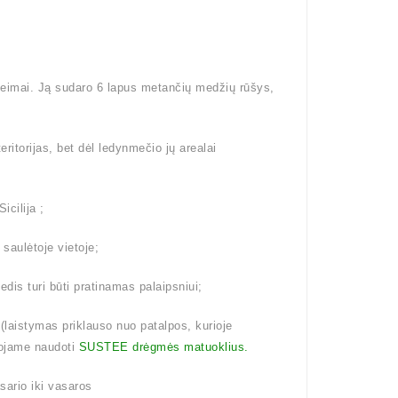
šeimai. Ją sudaro 6 lapus metančių medžių rūšys,
eritorijas, bet dėl ledynmečio jų arealai
icilija ;
 saulėtoje vietoje;
dis turi būti pratinamas palaipsniui;
aistymas priklauso nuo patalpos, kurioje
ojame naudoti
SUSTEE drėgmės matuoklius.
ario iki vasaros