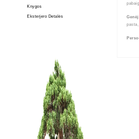
pabai
Knygos
Eksterjero Detalės
Genėj
pasta,
Perso