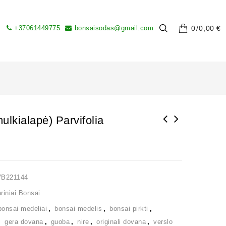
+37061449775
bonsaisodas@gmail.com
0
0,00
€
ulkialapė) Parvifolia
VB221144
iniai Bonsai
bonsai medeliai
,
bonsai medelis
,
bonsai pirkti
,
,
gera dovana
,
guoba
,
nire
,
originali dovana
,
verslo