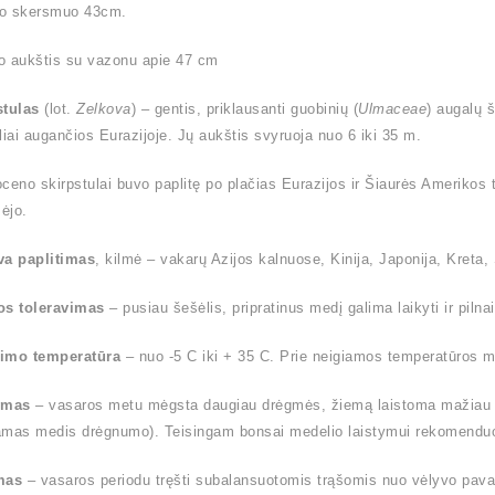
o skersmuo 43cm.
o aukštis su vazonu apie 47 cm
stulas
(lot.
Zelkova
) – gentis, priklausanti guobinių (
Ulmaceae
) augalų 
liai augančios Eurazijoje. Jų aukštis svyruoja nuo 6 iki 35 m.
ioceno skirpstulai buvo paplitę po plačias Eurazijos ir Šiaurės Amerikos t
ėjo.
va paplitimas
, kilmė – vakarų Azijos kalnuose, Kinija, Japonija, Kreta, S
os toleravimas
– pusiau šešėlis, pripratinus medį galima laikyti ir pilnai
imo temperatūra
– nuo -5 C iki + 35 C. Prie neigiamos temperatūros me
ymas
– vasaros metu mėgsta daugiau drėgmės, žiemą laistoma mažiau (l
amas medis drėgnumo). Teisingam bonsai medelio laistymui rekomendu
mas
– vasaros periodu tręšti subalansuotomis trąšomis nuo vėlyvo pavas