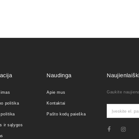
acija
Naudinga
Naujienlaiš
Gaukite naujiena
jimas
Apie mus
o politika
Kontaktai
politika
Pašto kodų paieška
s ir sąlygos
as