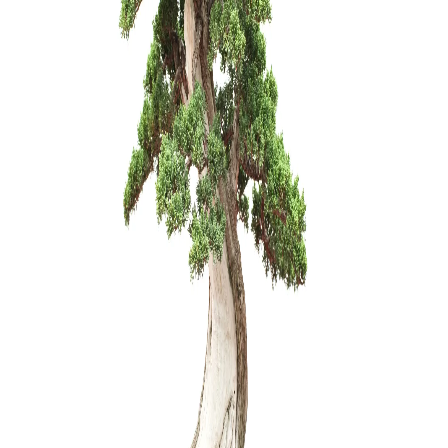
ŽALIASIS 
muilas (5
3,75
€