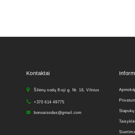
Kontaktai
Inform
Apmokė
Šilėnų sodų 8-oji g. Nr. 16, Vilnius
Privatum
+370 614 49775
Slapukų 
bonsaisodas@gmail.com
Taisyklė
Siuntim