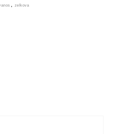
vanos
,
zelkova