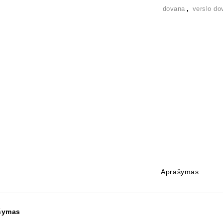
dovana
,
verslo do
Aprašymas
šymas