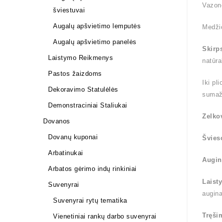
Vazon
šviestuvai
Augalų apšvietimo lemputės
Medži
Augalų apšvietimo panelės
Skirp
Laistymo Reikmenys
natūra
Pastos žaizdoms
Iki pl
Dekoravimo Statulėlės
sumaž
Demonstraciniai Staliukai
Zelko
Dovanos
Dovanų kuponai
Švies
Arbatinukai
Augin
Arbatos gėrimo indų rinkiniai
Laist
Suvenyrai
augin
Suvenyrai rytų tematika
Tręši
Vienetiniai rankų darbo suvenyrai