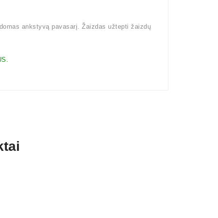
kdomas ankstyvą pavasarį. Žaizdas užtepti žaizdų
S.
tai