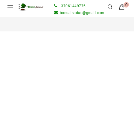
0
+37061449775
bonsaisodas@gmail.com