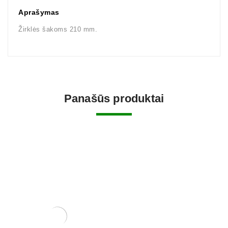
Aprašymas
Žirklės šakoms 210 mm.
Panašūs produktai
Šepetėlis džinams