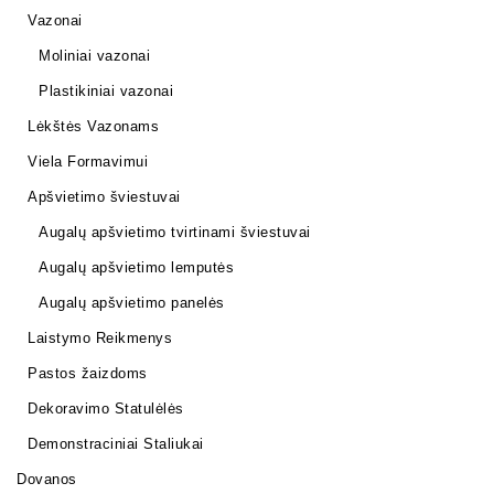
Vazonai
Moliniai vazonai
Plastikiniai vazonai
Lėkštės Vazonams
Viela Formavimui
Apšvietimo šviestuvai
Augalų apšvietimo tvirtinami šviestuvai
Augalų apšvietimo lemputės
Augalų apšvietimo panelės
Laistymo Reikmenys
Pastos žaizdoms
Dekoravimo Statulėlės
Demonstraciniai Staliukai
Dovanos