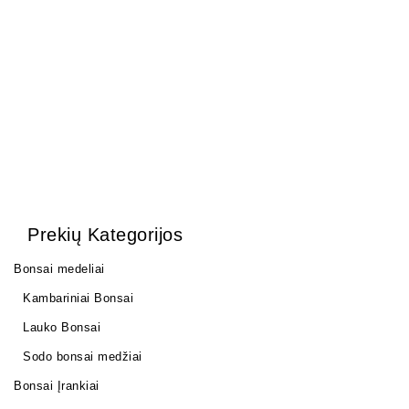
yamadori medžiams 4 ltr.
10,00
€
Prekių Kategorijos
Bonsai medeliai
Kambariniai Bonsai
Lauko Bonsai
Sodo bonsai medžiai
Bonsai Įrankiai