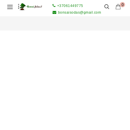
0
+37061449775
bonsaisodas@gmail.com