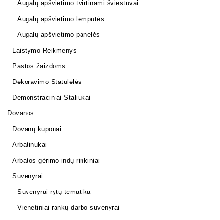
Augalų apšvietimo tvirtinami šviestuvai
Augalų apšvietimo lemputės
Augalų apšvietimo panelės
Laistymo Reikmenys
Pastos žaizdoms
Dekoravimo Statulėlės
Demonstraciniai Staliukai
Dovanos
Dovanų kuponai
Arbatinukai
Arbatos gėrimo indų rinkiniai
Suvenyrai
Suvenyrai rytų tematika
Vienetiniai rankų darbo suvenyrai