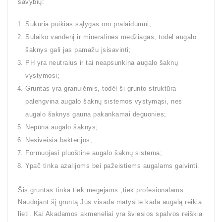
savybių:
Sukuria puikias sąlygas oro pralaidumui;
Sulaiko vandenį ir mineralines medžiagas, todėl augalo
šaknys gali jas pamažu įsisavinti;
PH yra neutralus ir tai neapsunkina augalo šaknų
vystymosi;
Gruntas yra granulėmis, todėl ši grunto struktūra
palengvina augalo šaknų sistemos vystymąsi, nes
augalo šaknys gauna pakankamai deguonies;
Nepūna augalo šaknys;
Nesiveisia bakterijos;
Formuojasi pluoštinė augalo šaknų sistema;
Ypač tinka azalijoms bei pažeistiems augalams gaivinti.
Šis gruntas tinka tiek mėgėjams ,tiek profesionalams.
Naudojant šį gruntą Jūs visada matysite kada augalą reikia
lieti. Kai Akadamos akmenėliai yra šviesios spalvos reiškia