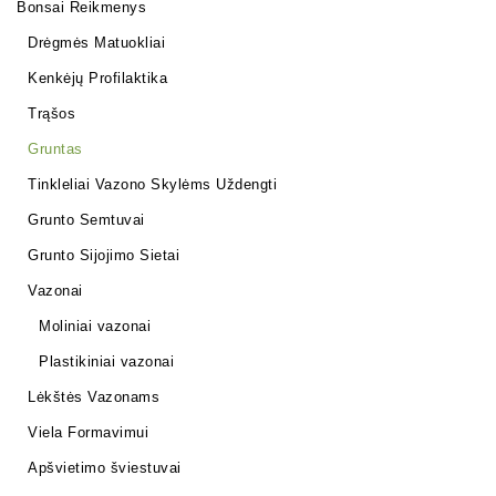
Bonsai Reikmenys
Drėgmės Matuokliai
Kenkėjų Profilaktika
Trąšos
Gruntas
Tinkleliai Vazono Skylėms Uždengti
Grunto Semtuvai
Grunto Sijojimo Sietai
Vazonai
Moliniai vazonai
Plastikiniai vazonai
Lėkštės Vazonams
Viela Formavimui
Apšvietimo šviestuvai