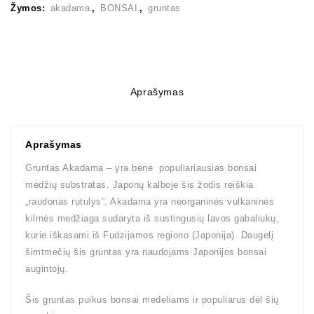
Žymos:
akadama
,
BONSAI
,
gruntas
Aprašymas
Aprašymas
Gruntas Akadama – yra bene populiariausias bonsai
medžių substratas. Japonų kalboje šis žodis reiškia
„raudonas rutulys”. Akadama yra neorganinės vulkaninės
kilmės medžiaga sudaryta iš sustingusių lavos gabaliukų,
kurie iškasami iš Fudzijamos regiono (Japonija). Daugelį
šimtmečių šis gruntas yra naudojams Japonijos bonsai
augintojų.
Šis gruntas puikus bonsai medeliams ir populiarus dėl šių