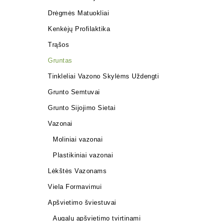
Drėgmės Matuokliai
Kenkėjų Profilaktika
Trąšos
Gruntas
Tinkleliai Vazono Skylėms Uždengti
Grunto Semtuvai
Grunto Sijojimo Sietai
Vazonai
Moliniai vazonai
Plastikiniai vazonai
Lėkštės Vazonams
Viela Formavimui
Apšvietimo šviestuvai
Augalų apšvietimo tvirtinami