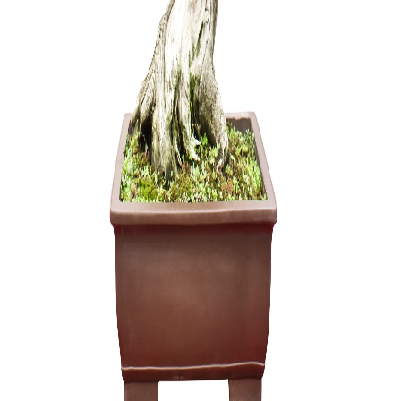
Mišinys ja
yamadori 
6,00
€