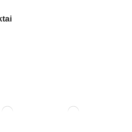
tai
apuočiams su lava
Mišinys spygliuočiams