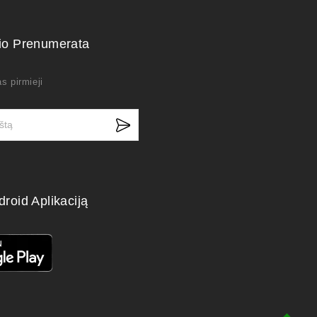
kio Prenumerata
s pirmieji
droid Aplikaciją