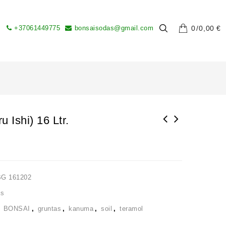
+37061449775
bonsaisodas@gmail.com
0
0,00
€
 Ishi) 16 Ltr.
BONSAI MEDELIŲ GRUNTAS AKADAMA SHOHIN,
2mm,16 LTR. PAKUOTĖJE
BG 161202
as
,
BONSAI
,
gruntas
,
kanuma
,
soil
,
teramol