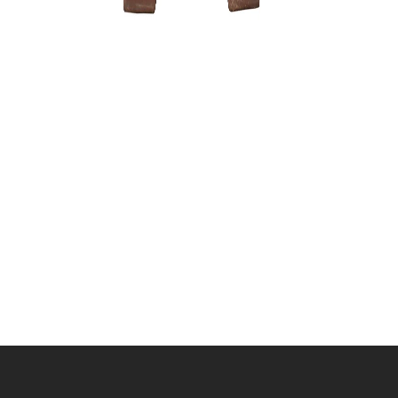
Mišinys l
medžiams 
40,00
€