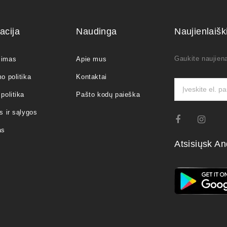
acija
Naudinga
Naujienlaiš
Gaukite naujiena
jimas
Apie mus
o politika
Kontaktai
politika
Pašto kodų paieška
s ir sąlygos
as
Atsisiųsk An