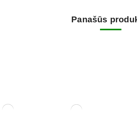
Panašūs produk
nsai medeliams
Šakų formavimo kabliai.
Mišinys l