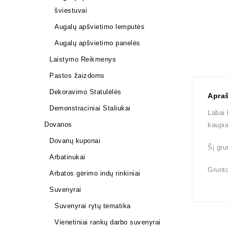
šviestuvai
Augalų apšvietimo lemputės
Augalų apšvietimo panelės
Laistymo Reikmenys
Pastos žaizdoms
Dekoravimo Statulėlės
Apra
Demonstraciniai Staliukai
Labai 
Dovanos
kaupia
Dovanų kuponai
Šį gru
Arbatinukai
Grunto
Arbatos gėrimo indų rinkiniai
Suvenyrai
Suvenyrai rytų tematika
Vienetiniai rankų darbo suvenyrai