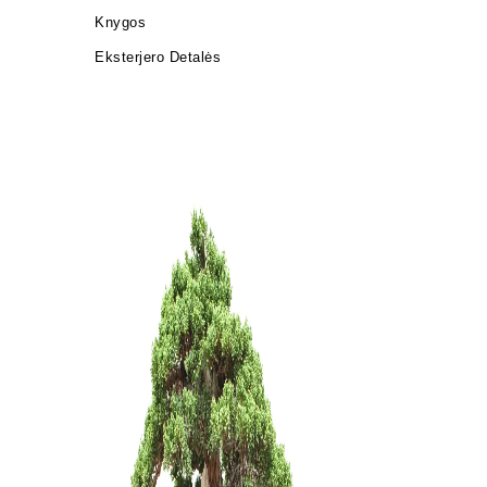
Knygos
Eksterjero Detalės
Trąšos bo