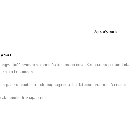
Aprašymas
šymas
lengva tuščiavidurė vulkaninės kilmės uoliena. Šis gruntas puikiai tin
 ir sulaiko vandenį.
ntą galima naudoti ir kaktusų auginimui bei kituose grunto mišiniuose.
 akmenėlių frakcija 5 mm.