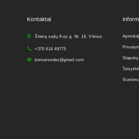
Kontaktai
Inform
Apmokė
Šilėnų sodų 8-oji g. Nr. 16, Vilnius
Privatum
+370 614 49775
Slapukų 
bonsaisodas@gmail.com
Taisyklė
Siuntim