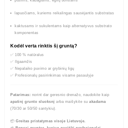
pušims, kadagiams, eglių bonsams
lapuočiams, kuriems reikalingas sausėjantis substratas
kaktusams ir sukulentams kaip alternatyvus substrato
komponentas
Kodėl verta rinktis šį gruntą?
✅ 100 % natūralus
✅ Ilgaamžis
✅ Nepalaiko puvimo ar grybinių ligų
✅ Profesionalų pasirinkimas visame pasaulyje
Patarimas:
norint dar geresnio drenažo, naudokite kaip
apatinį grunto sluoksnį
arba maišykite su
akadama
(70/30 ar 50/50 santykiu).
📦
Greitas pristatymas visoje Lietuvoje.
🌱
Bonsai gruntas, kuriuo pasitiki profesionalai.