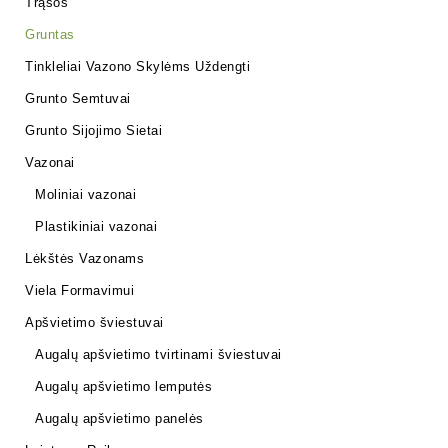
Trąšos
Gruntas
Tinkleliai Vazono Skylėms Uždengti
Grunto Semtuvai
Grunto Sijojimo Sietai
Vazonai
Moliniai vazonai
Plastikiniai vazonai
Lėkštės Vazonams
Viela Formavimui
Apšvietimo šviestuvai
Augalų apšvietimo tvirtinami šviestuvai
Augalų apšvietimo lemputės
Augalų apšvietimo panelės