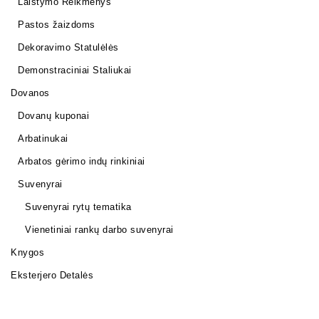
Laistymo Reikmenys
Pastos žaizdoms
Dekoravimo Statulėlės
Demonstraciniai Staliukai
Dovanos
Dovanų kuponai
Arbatinukai
Arbatos gėrimo indų rinkiniai
Suvenyrai
Suvenyrai rytų tematika
Vienetiniai rankų darbo suvenyrai
Knygos
Eksterjero Detalės