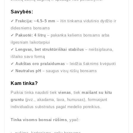
Savybės:
✔
Frakcija: ~4.5–5 mm
– itin tinkama vidutinio dydžio ir
didesniems bonsams
✔
Pakuotė: 4 litrų
– pakanka keliems bonsams arba
ilgesniam laikotarpiui
✔
Lengvas, bet struktūriškai stabilus
– neišsiplauna,
išlaiko savo formą
✔
Aukštas oro pralaidumas
– leidžia šaknims kvėpuoti
✔
Neutralus pH
– saugus visų rūšių bonsams
Kam tinka?
Puikiai tinka naudoti tiek
vienas
, tiek
maišant su kitu
gruntu
(pvz., akadama, lava, humusas), formuojant
individualius substratus pagal medelio poreikius.
Tinka visoms bonsai rūšims
, ypač: