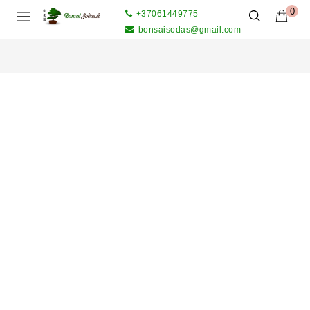
0
+37061449775
bonsaisodas@gmail.com