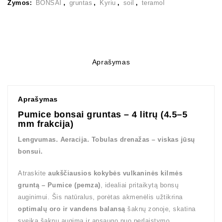
Žymos:
BONSAI
,
gruntas
,
Kyriu
,
soil
,
teramol
Aprašymas
Aprašymas
Pumice bonsai gruntas – 4 litrų (4.5–5
mm frakcija)
Lengvumas. Aeracija. Tobulas drenažas – viskas jūsų
bonsui.
Atraskite
aukščiausios kokybės vulkaninės kilmės
gruntą – Pumice (pemza)
, idealiai pritaikytą bonsų
auginimui. Šis natūralus, porėtas akmenėlis užtikrina
optimalų oro ir vandens balansą
šaknų zonoje, skatina
sveiką šaknų augimą ir apsaugo nuo perlaistymo.