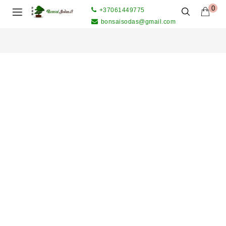
0
+37061449775
bonsaisodas@gmail.com