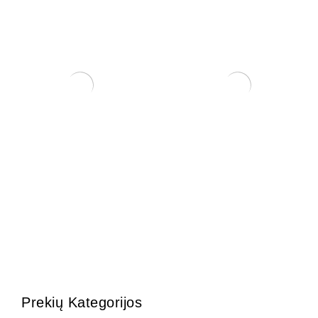
Zanthoxylum Piperitium
Zelkova (smulkialapė)
150,00
€
200,00
€
Prekių Kategorijos