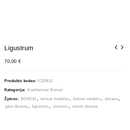
Ligustrum
70,00
€
Produkto kodas:
V220611
Kategorija:
Kambariniai Bonsai
Žymos:
BONSAI
,
bonsai medeliai
,
bonsai medelis
,
dovana
,
gera dovana
,
ligustrum
,
sinensis
,
verslo dovana