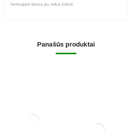
formuojant bonsą jas reikia šalinti.
Panašūs produktai
Grunto semtuvas plastikinis
3 dalių .