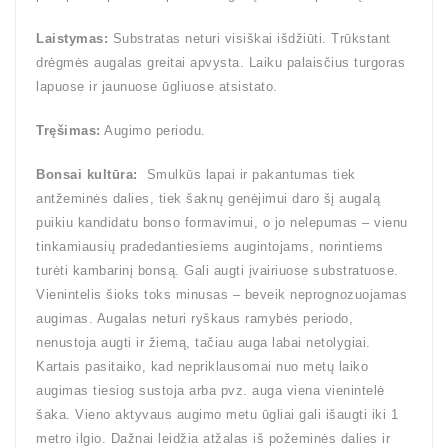
Laistymas:
Substratas neturi visiškai išdžiūti. Trūkstant
drėgmės augalas greitai apvysta. Laiku palaisčius turgoras
lapuose ir jaunuose ūgliuose atsistato.
Tręšimas:
Augimo periodu.
Bonsai kultūra:
Smulkūs lapai ir pakantumas tiek
antžeminės dalies, tiek šaknų genėjimui daro šį augalą
puikiu kandidatu bonso formavimui, o jo nelepumas – vienu
tinkamiausių pradedantiesiems augintojams, norintiems
turėti kambarinį bonsą. Gali augti įvairiuose substratuose.
Vienintelis šioks toks minusas – beveik neprognozuojamas
augimas. Augalas neturi ryškaus ramybės periodo,
nenustoja augti ir žiemą, tačiau auga labai netolygiai.
Kartais pasitaiko, kad nepriklausomai nuo metų laiko
augimas tiesiog sustoja arba pvz. auga viena vienintelė
šaka. Vieno aktyvaus augimo metu ūgliai gali išaugti iki 1
metro ilgio. Dažnai leidžia atžalas iš požeminės dalies ir