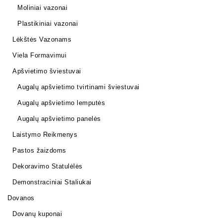
Moliniai vazonai
Plastikiniai vazonai
Lėkštės Vazonams
Viela Formavimui
Apšvietimo šviestuvai
Augalų apšvietimo tvirtinami šviestuvai
Augalų apšvietimo lemputės
Augalų apšvietimo panelės
Laistymo Reikmenys
Pastos žaizdoms
Dekoravimo Statulėlės
Demonstraciniai Staliukai
Dovanos
Dovanų kuponai