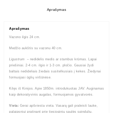
Aprašymas
Aprašymas
Vazono ilgis 24 cm.
Medžio aukštis su vazonu 40 cm.
Ligustrum
– nedidelis medis ar stambus krūmas. Lapai
priešiniai. 2-4 cm. ilgio ir 1-3 cm. pločio. Gausiai žydi
baltais nedideliais žiedais susitelkusiais į kekes. Žiedynai
formuojasi ūglių viršūnėse.
Kilęs iš Kinijos. Apie 1850m. introdukuotas JAV. Auginamas
kaip dekoratyvinis augalas, formuojamos gyvatvorės.
Vieta:
Gerai apšviesta vieta. Vasarą gali praleisti lauke,
palaipsniui pratinant prie tiesioginių saulės spindulių.