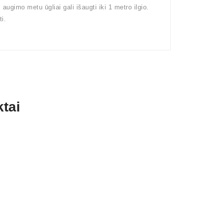
ugimo metu ūgliai gali išaugti iki 1 metro ilgio.
i.
tai