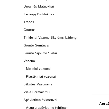
Drėgmės Matuokliai
Kenkėjų Profilaktika
Trąšos
Gruntas
Tinkleliai Vazono Skylėms Uždengti
Grunto Semtuvai
Grunto Sijojimo Sietai
Vazonai
Moliniai vazonai
Plastikiniai vazonai
Lėkštės Vazonams
Viela Formavimui
Apšvietimo šviestuvai
Apra
Augalų apšvietimo tvirtinami