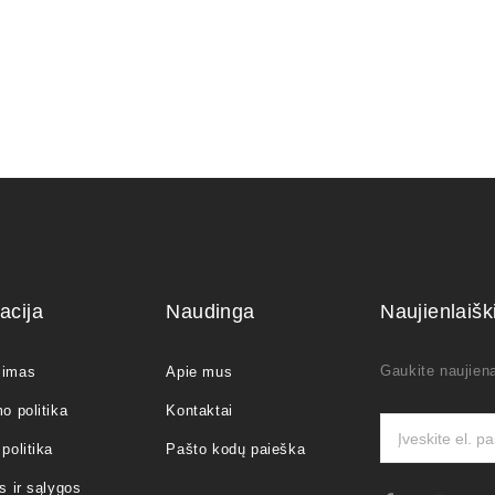
acija
Naudinga
Naujienlaiš
Gaukite naujiena
jimas
Apie mus
o politika
Kontaktai
politika
Pašto kodų paieška
s ir sąlygos