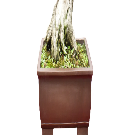
ŽALIASIS 
muilas (1 
6,00
€