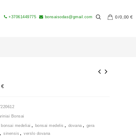
+37061449775
bonsaisodas@gmail.com
0
0,00
€
0
€
V220612
iniai Bonsai
,
bonsai medeliai
,
bonsai medelis
,
dovana
,
gera
,
sinensis
,
verslo dovana