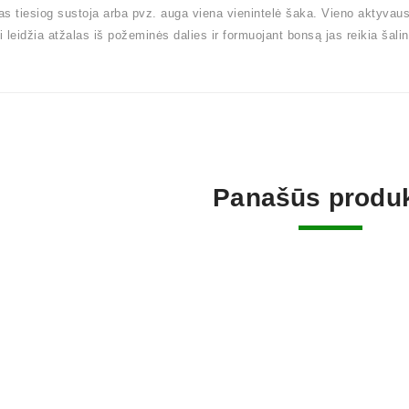
s tiesiog sustoja arba pvz. auga viena vienintelė šaka. Vieno aktyvaus a
 leidžia atžalas iš požeminės dalies ir formuojant bonsą jas reikia šalint
Panašūs produk