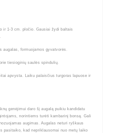
 ir 1-3 cm. pločio. Gausiai žydi baltais
.
is augalas, formuojamos gyvatvorės.
prie tiesioginių saulės spindulių.
itai apvysta. Laiku palaisčius turgoras lapuose ir
knų genėjimui daro šį augalą puikiu kandidatu
ntojams, norintiems turėti kambarinį bonsą. Gali
ognozuojamas augimas. Augalas neturi ryškaus
ais pasitaiko, kad nepriklausomai nuo metų laiko