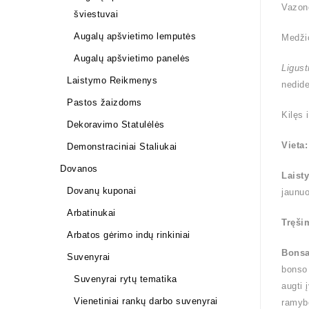
Vazono
šviestuvai
Augalų apšvietimo lemputės
Medži
Augalų apšvietimo panelės
Ligus
Laistymo Reikmenys
nedide
Pastos žaizdoms
Kilęs 
Dekoravimo Statulėlės
Vieta:
Demonstraciniai Staliukai
Dovanos
Laist
Dovanų kuponai
jaunuo
Arbatinukai
Tręši
Arbatos gėrimo indų rinkiniai
Bonsa
Suvenyrai
bonso 
Suvenyrai rytų tematika
augti 
Vienetiniai rankų darbo suvenyrai
ramybė