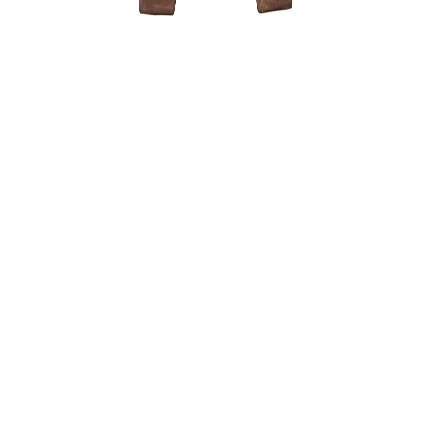
Grunto sem
3 dalių .
22,00
€