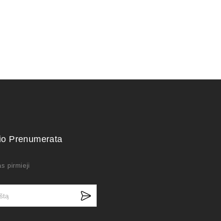
kio Prenumerata
s pirmieji