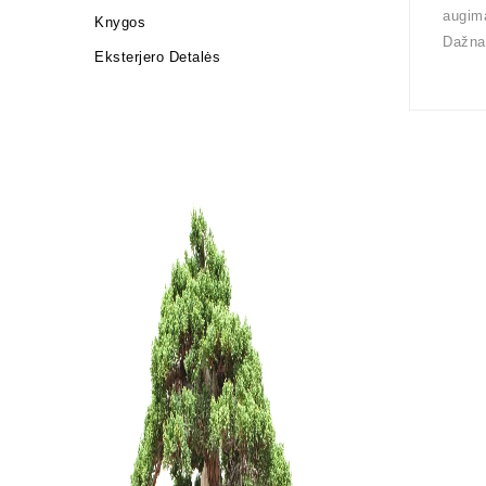
augima
Knygos
Dažnai
Eksterjero Detalės