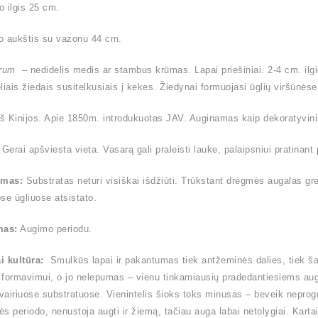
 ilgis 25 cm.
o aukštis su vazonu 44 cm.
trum
– nedidelis medis ar stambus krūmas. Lapai priešiniai. 2-4 cm. ilgio
liais žiedais susitelkusiais į kekes. Žiedynai formuojasi ūglių viršūnėse
iš Kinijos. Apie 1850m. introdukuotas JAV. Auginamas kaip dekoratyvin
Gerai apšviesta vieta. Vasarą gali praleisti lauke, palaipsniui pratinant 
ymas:
Substratas neturi visiškai išdžiūti. Trūkstant drėgmės augalas gre
se ūgliuose atsistato.
mas:
Augimo periodu.
i kultūra:
Smulkūs lapai ir pakantumas tiek antžeminės dalies, tiek ša
formavimui, o jo nelepumas – vienu tinkamiausių pradedantiesiems augi
įvairiuose substratuose. Vienintelis šioks toks minusas – beveik nepr
s periodo, nenustoja augti ir žiemą, tačiau auga labai netolygiai. Kart