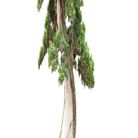
Zelkova (
200,00
€