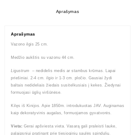
Aprašymas
Aprašymas
Vazono ilgis 25 cm.
Medžio aukštis su vazonu 44 cm.
Ligustrum
– nedidelis medis ar stambus krūmas. Lapai
priešiniai. 2-4 cm. ilgio ir 1-3 cm. pločio. Gausiai žydi
baltais nedideliais žiedais susitelkusiais į kekes. Žiedynai
formuojasi ūglių viršūnėse.
Kilęs iš Kinijos. Apie 1850m. introdukuotas JAV. Auginamas
kaip dekoratyvinis augalas, formuojamos gyvatvorės.
Vieta:
Gerai apšviesta vieta. Vasarą gali praleisti lauke,
palaipsniui pratinant prie tiesioginių saulės spindulių.