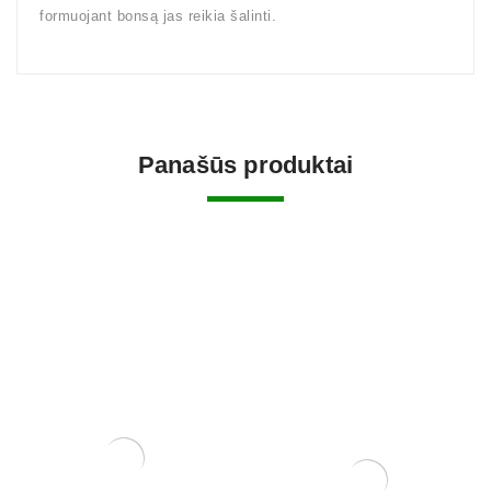
formuojant bonsą jas reikia šalinti.
Panašūs produktai
Tinklelis vazono skylėms