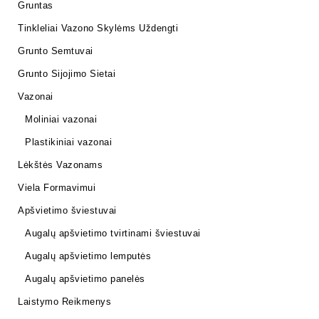
Gruntas
Tinkleliai Vazono Skylėms Uždengti
Grunto Semtuvai
Grunto Sijojimo Sietai
Vazonai
Moliniai vazonai
Plastikiniai vazonai
Lėkštės Vazonams
Viela Formavimui
Apšvietimo šviestuvai
Augalų apšvietimo tvirtinami šviestuvai
Augalų apšvietimo lemputės
Augalų apšvietimo panelės
Laistymo Reikmenys