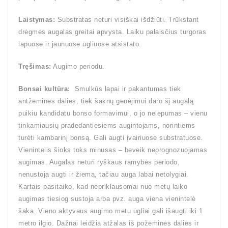
Laistymas:
Substratas neturi visiškai išdžiūti. Trūkstant
drėgmės augalas greitai apvysta. Laiku palaisčius turgoras
lapuose ir jaunuose ūgliuose atsistato.
Tręšimas:
Augimo periodu.
Bonsai kultūra:
Smulkūs lapai ir pakantumas tiek
antžeminės dalies, tiek šaknų genėjimui daro šį augalą
puikiu kandidatu bonso formavimui, o jo nelepumas – vienu
tinkamiausių pradedantiesiems augintojams, norintiems
turėti kambarinį bonsą. Gali augti įvairiuose substratuose.
Vienintelis šioks toks minusas – beveik neprognozuojamas
augimas. Augalas neturi ryškaus ramybės periodo,
nenustoja augti ir žiemą, tačiau auga labai netolygiai.
Kartais pasitaiko, kad nepriklausomai nuo metų laiko
augimas tiesiog sustoja arba pvz. auga viena vienintelė
šaka. Vieno aktyvaus augimo metu ūgliai gali išaugti iki 1
metro ilgio. Dažnai leidžia atžalas iš požeminės dalies ir