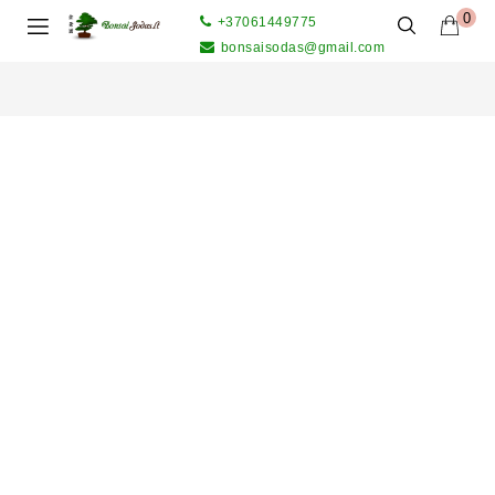
0
+37061449775
bonsaisodas@gmail.com