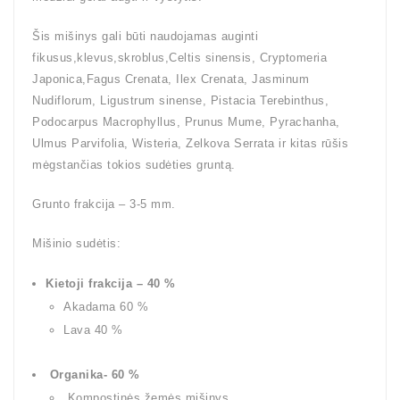
Šis mišinys gali būti naudojamas auginti
fikusus,klevus,skroblus,Celtis sinensis, Cryptomeria
Japonica,Fagus Crenata, Ilex Crenata, Jasminum
Nudiflorum, Ligustrum sinense, Pistacia Terebinthus,
Podocarpus Macrophyllus, Prunus Mume, Pyrachanha,
Ulmus Parvifolia, Wisteria, Zelkova Serrata ir kitas rūšis
mėgstančias tokios sudėties gruntą.
Grunto frakcija – 3-5 mm.
Mišinio sudėtis:
Kietoji frakcija – 40 %
Akadama 60 %
Lava 40 %
Organika- 60 %
Kompostinės žemės mišinys