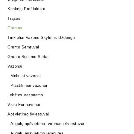
Kenkėjų Profilaktika
Trąšos
Gruntas
Tinkleliai Vazono Skylėms Uždengti
Grunto Semtuvai
Grunto Sijojimo Sietai
Vazonai
Moliniai vazonai
Plastikiniai vazonai
Lėkštės Vazonams
Viela Formavimui
Apšvietimo šviestuvai
Augalų apšvietimo tvirtinami šviestuvai
Augalų apšvietimo lemputės