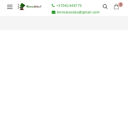
0
+37061449775
bonsaisodas@gmail.com