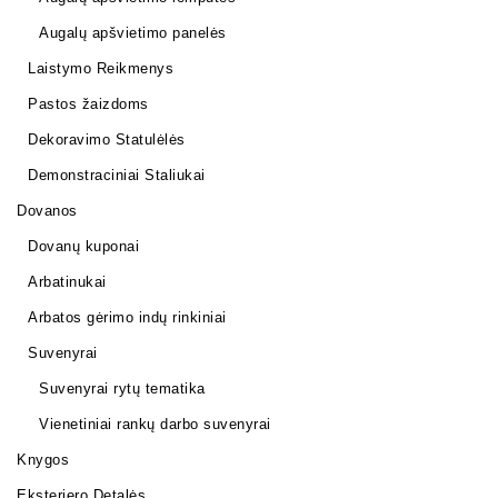
Augalų apšvietimo panelės
Laistymo Reikmenys
Pastos žaizdoms
Dekoravimo Statulėlės
Demonstraciniai Staliukai
Dovanos
Dovanų kuponai
Arbatinukai
Arbatos gėrimo indų rinkiniai
Suvenyrai
Suvenyrai rytų tematika
Vienetiniai rankų darbo suvenyrai
Knygos
Eksterjero Detalės