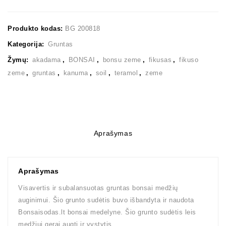
Produkto kodas:
BG 200818
Kategorija:
Gruntas
Žymų:
akadama
,
BONSAI
,
bonsu zeme
,
fikusas
,
fikuso
zeme
,
gruntas
,
kanuma
,
soil
,
teramol
,
zeme
Aprašymas
Aprašymas
Visavertis ir subalansuotas gruntas bonsai medžių
auginimui. Šio grunto sudėtis buvo išbandyta ir naudota
Bonsaisodas.lt bonsai medelyne. Šio grunto sudėtis leis
medžiui gerai augti ir vystytis.