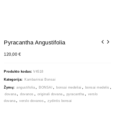
Pyracantha Angustifolia
120,00
€
Produkto kodas:
V4518
Kategorija:
Kambariniai Bonsai
Žymų:
angustifolia
,
BONSAI
,
bonsai medeliai
,
bonsai medelis
,
dovana
,
dovanos
,
originali dovana
,
pyracantha
,
verslo
dovana
,
verslo dovanos
,
zydintis bonsai