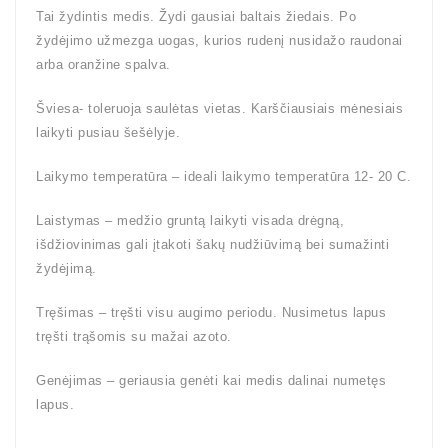
Tai žydintis medis. Žydi gausiai baltais žiedais. Po
žydėjimo užmezga uogas, kurios rudenį nusidažo raudonai
arba oranžine spalva.
Šviesa- toleruoja saulėtas vietas. Karščiausiais mėnesiais
laikyti pusiau šešėlyje.
Laikymo temperatūra – ideali laikymo temperatūra 12- 20 C.
Laistymas – medžio gruntą laikyti visada drėgną,
išdžiovinimas gali įtakoti šakų nudžiūvimą bei sumažinti
žydėjimą.
Tręšimas – tręšti visu augimo periodu. Nusimetus lapus
tręšti trąšomis su mažai azoto.
Genėjimas – geriausia genėti kai medis dalinai numetęs
lapus.