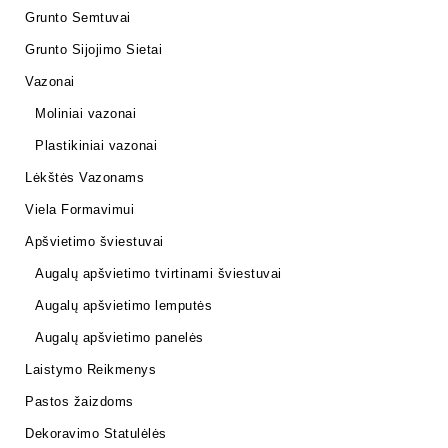
Grunto Semtuvai
Grunto Sijojimo Sietai
Vazonai
Moliniai vazonai
Plastikiniai vazonai
Lėkštės Vazonams
Viela Formavimui
Apšvietimo šviestuvai
Augalų apšvietimo tvirtinami šviestuvai
Augalų apšvietimo lemputės
Augalų apšvietimo panelės
Laistymo Reikmenys
Pastos žaizdoms
Dekoravimo Statulėlės