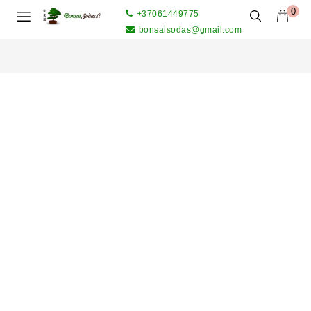
0
+37061449775
bonsaisodas@gmail.com