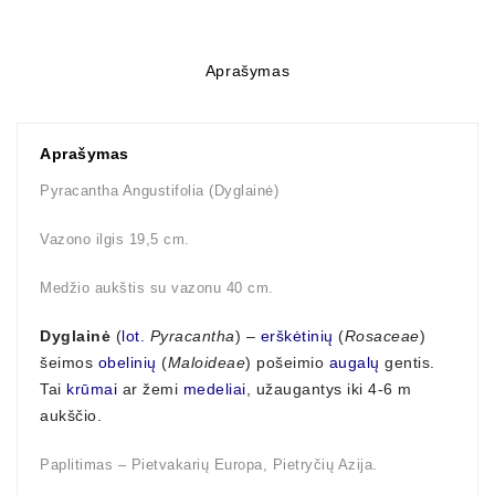
Aprašymas
Aprašymas
Pyracantha Angustifolia (Dyglainė)
Vazono ilgis 19,5 cm.
Medžio aukštis su vazonu 40 cm.
Dyglainė
(
lot.
Pyracantha
) –
erškėtinių
(
Rosaceae
)
šeimos
obelinių
(
Maloideae
) pošeimio
augalų
gentis.
Tai
krūmai
ar žemi
medeliai
, užaugantys iki 4-6 m
aukščio.
Paplitimas – Pietvakarių Europa, Pietryčių Azija.