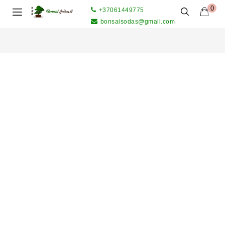
0
+37061449775
bonsaisodas@gmail.com