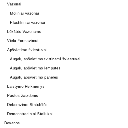
Vazonai
Moliniai vazonai
Plastikiniai vazonai
Lėkštės Vazonams
Viela Formavimui
Apšvietimo šviestuvai
Augalų apšvietimo tvirtinami šviestuvai
Augalų apšvietimo lemputės
Augalų apšvietimo panelės
Laistymo Reikmenys
Pastos žaizdoms
Dekoravimo Statulėlės
Demonstraciniai Staliukai
Dovanos