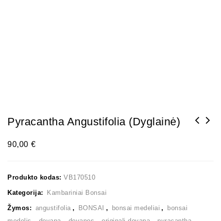
Pyracantha Angustifolia (Dyglainė)
90,00
€
Produkto kodas:
VB170510
Kategorija:
Kambariniai Bonsai
Žymos:
angustifolia
,
BONSAI
,
bonsai medeliai
,
bonsai
medelis
,
dovana
,
dovanos
,
originali dovana
,
pyracantha
,