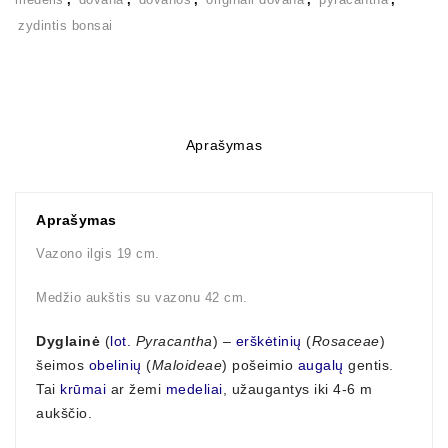
zydintis bonsai
Aprašymas
Aprašymas
Vazono ilgis 19 cm.
Medžio aukštis su vazonu 42 cm.
Dyglainė
(
lot.
Pyracantha
) –
erškėtinių
(
Rosaceae
)
šeimos
obelinių
(
Maloideae
) pošeimio
augalų
gentis.
Tai
krūmai
ar žemi
medeliai
, užaugantys iki 4-6 m
aukščio.