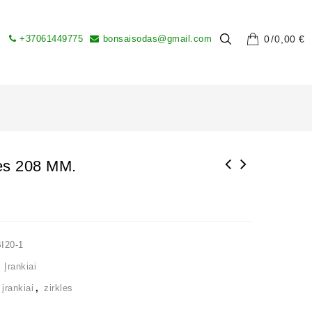
+37061449775
bonsaisodas@gmail.com
0
0,00
€
lės 208 MM.
Žydintys sakura medžiai Kijote (Anglų ir
japonų k.)
I20-1
 Įrankiai
,
įrankiai
,
zirkles