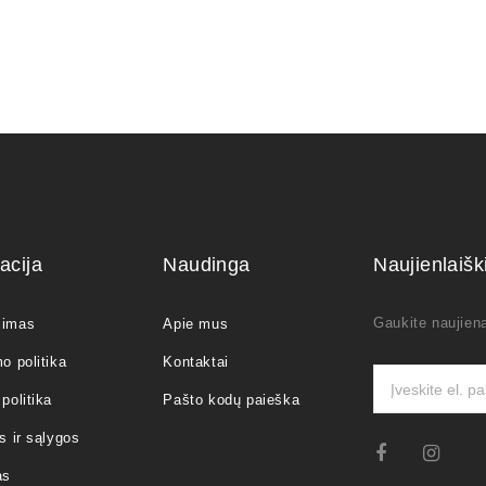
acija
Naudinga
Naujienlaiš
Gaukite naujiena
jimas
Apie mus
o politika
Kontaktai
politika
Pašto kodų paieška
s ir sąlygos
as