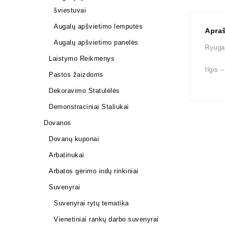
šviestuvai
Augalų apšvietimo lemputės
Apra
Augalų apšvietimo panelės
Ryuga 
Laistymo Reikmenys
Ilgis 
Pastos žaizdoms
Dekoravimo Statulėlės
Demonstraciniai Staliukai
Dovanos
Dovanų kuponai
Arbatinukai
Arbatos gėrimo indų rinkiniai
Suvenyrai
Suvenyrai rytų tematika
Vienetiniai rankų darbo suvenyrai