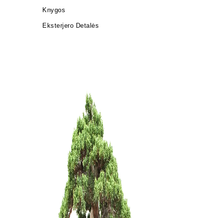
Knygos
Eksterjero Detalės
Šakų žirk
40,00
€