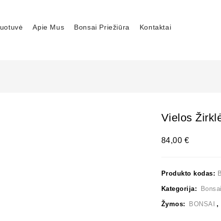
uotuvė
Apie Mus
Bonsai Priežiūra
Kontaktai
Vielos Žirk
84,00
€
Produkto kodas:
B
Kategorija:
Bonsai
Žymos:
BONSAI