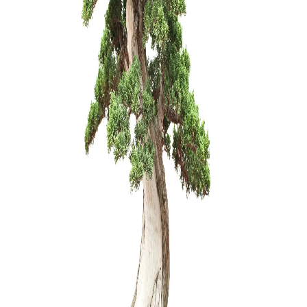
Trąšos bo
12,00
€