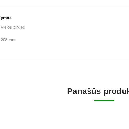
šymas
vielos žirklės
– 208 mm.
Panašūs produk