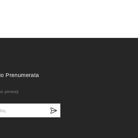
kio Prenumerata
s pirmieji