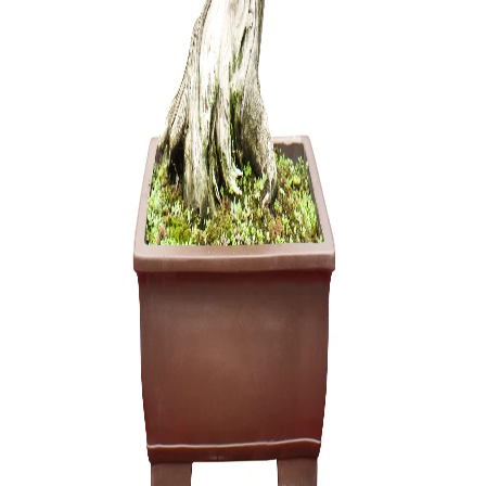
Pasta Žai
(Universal
28,00
€