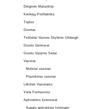
Drėgmės Matuokliai
Kenkėjų Profilaktika
Trąšos
Gruntas
Tinkleliai Vazono Skylėms Uždengti
Grunto Semtuvai
Grunto Sijojimo Sietai
Vazonai
Moliniai vazonai
Plastikiniai vazonai
Lėkštės Vazonams
Viela Formavimui
Apšvietimo šviestuvai
Augalų apšvietimo tvirtinami