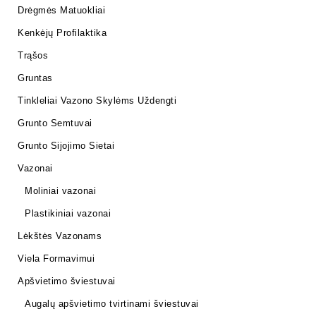
Drėgmės Matuokliai
Kenkėjų Profilaktika
Trąšos
Gruntas
Tinkleliai Vazono Skylėms Uždengti
Grunto Semtuvai
Grunto Sijojimo Sietai
Vazonai
Moliniai vazonai
Plastikiniai vazonai
Lėkštės Vazonams
Viela Formavimui
Apšvietimo šviestuvai
Augalų apšvietimo tvirtinami šviestuvai