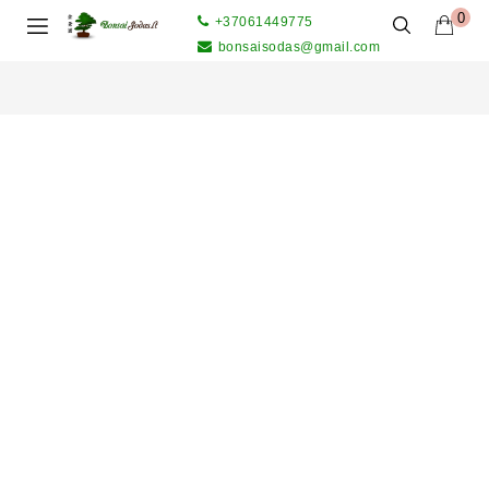
0
+37061449775
bonsaisodas@gmail.com