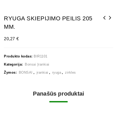
RYUGA SKIEPIJIMO PEILIS 205
MM.
BIOLOGINĖS TRAŠOS BONSAI MEDELIAMS PAKUOTĖ
500 g
20,27
€
Produkto kodas:
BIR1101
Kategorija:
Bonsai Įrankiai
Žymos:
BONSAI
,
įrankiai
,
ryuga
,
zirkles
Panašūs produktai