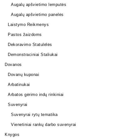
Augalų apšvietimo lemputės
Augalų apšvietimo panelės
Laistymo Reikmenys
Pastos žaizdoms
Dekoravimo Statulėlės
Demonstraciniai Staliukai
Dovanos
Dovanų kuponai
Arbatinukai
Arbatos gėrimo indų rinkiniai
Suvenyrai
Suvenyrai rytų tematika
Vienetiniai rankų darbo suvenyrai
Knygos